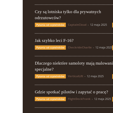
Czy są lotniska tylko dla prywatnych
odrzutowców?
CaptainCloud
-
12 maja 2025
Pytania od czytelników
Jak szybko leci F-16?
CheckrideCharlie
-
12 maja 2025
Pytania od czytelników
Dlaczego niektóre samoloty mają malowan
specjalne?
VerticalLift
-
12 maja 2025
Pytania od czytelników
Gdzie spotkać pilotów i zapytać o pracę?
FlightDeckFrank
-
12 maja 2025
Pytania od czytelników