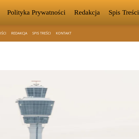
Polityka Prywatności
Redakcja
Spis Treści
OŚCI
REDAKCJA
SPIS TREŚCI
KONTAKT