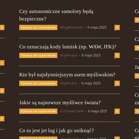
Czy autonomiczne samoloty będą
C
bezpieczne?
P
WingWatcher
-
6 maja 2025
0
Pytania od czytelników
0
Cz
Co oznaczają kody lotnisk (np. WAW, JFK)?
P
SkyVector
-
6 maja 2025
Pytania od czytelników
0
1
J
Kto był najsłynniejszym asem myśliwskim?
P
SkyVector
-
6 maja 2025
Pytania od czytelników
0
0
C
Jakie są najnowsze myśliwce świata?
z
CtrlTowerTalk
-
6 maja 2025
Pytania od czytelników
0
P
0
Co to jest jet lag i jak go uniknąć?
Co
n
WingWatcher
-
5 maja 2025
Pytania od czytelników
0