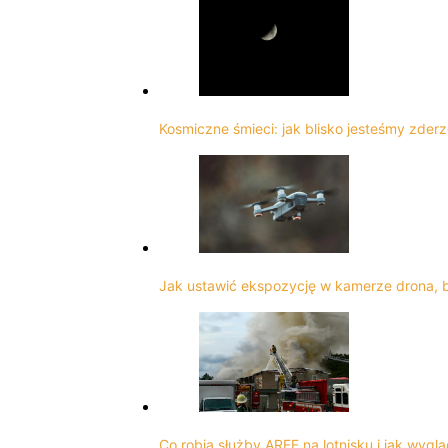
Kosmiczne śmieci: jak blisko jesteśmy zderz
Jak ustawić ekspozycję w kamerze drona, 
Co robią służby ARFF na lotnisku i jak wygl