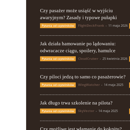
Czy pasażer może usiąść w wyjściu
awaryjnym? Zasady i typowe pułapki
FlightDeckFrank
-
11 maja 2026
Pytania od czytelników
Jak działa hamowanie po lądowaniu:
odwracacze ciągu, spoilery, hamulce
CloudCruiser
-
25 kwietnia 2026
Pytania od czytelników
Czy piloci jedzą to samo co pasażerowie?
WingWatcher
-
14 maja 2025
Pytania od czytelników
Jak długo trwa szkolenie na pilota?
SkyVector
-
14 maja 2025
Pytania od czytelników
Czy możliwe jest włamanie do kokpitu?