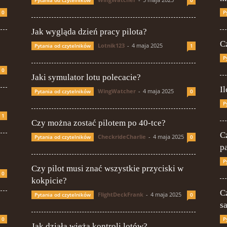
0
P
Jak wygląda dzień pracy pilota?
C
Lotnik123
-
4 maja 2025
Pytania od czytelników
1
P
0
Jaki symulator lotu polecacie?
Il
WingWatcher
-
4 maja 2025
Pytania od czytelników
0
P
1
Czy można zostać pilotem po 40-tce?
C
CheckrideCharlie
-
4 maja 2025
Pytania od czytelników
0
p
P
Czy pilot musi znać wszystkie przyciski w
0
kokpicie?
C
FlightDeckFrank
-
4 maja 2025
Pytania od czytelników
0
s
0
P
Jak działa wieża kontroli lotów?