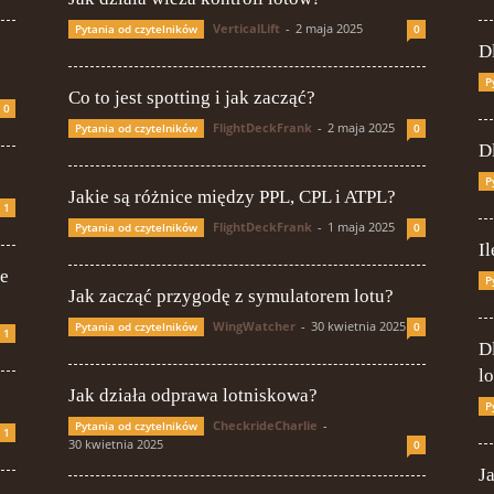
VerticalLift
-
2 maja 2025
Pytania od czytelników
0
D
P
Co to jest spotting i jak zacząć?
0
FlightDeckFrank
-
2 maja 2025
Pytania od czytelników
0
D
P
Jakie są różnice między PPL, CPL i ATPL?
1
FlightDeckFrank
-
1 maja 2025
Pytania od czytelników
0
I
ie
P
Jak zacząć przygodę z symulatorem lotu?
WingWatcher
-
30 kwietnia 2025
Pytania od czytelników
0
1
D
l
Jak działa odprawa lotniskowa?
P
CheckrideCharlie
-
Pytania od czytelników
1
30 kwietnia 2025
0
J