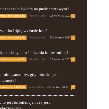
o oznaczają światła na pasie startowym?
WingWatcher
-
23 kwietnia 2025
ytania od czytelników
0
y piloci śpią w czasie lotu?
FlapsAndFuel
-
23 kwietnia 2025
ytania od czytelników
0
ak działa system śledzenia lotów online?
WingWatcher
-
23 kwietnia 2025
ytania od czytelników
1
o robią samoloty, gdy lotnisko jest
amknięte?
VerticalLift
-
23 kwietnia 2025
ytania od czytelników
0
 to jest turbulencja i czy jest
iebezpieczna?