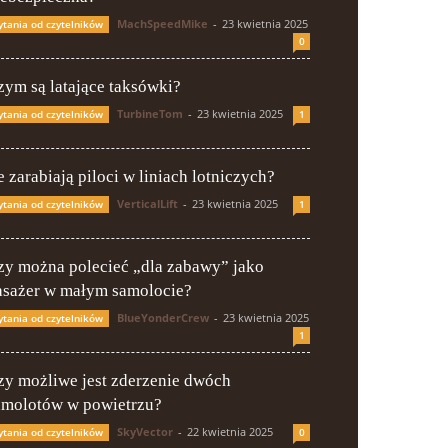
MachSpeedMike
-
23 kwietnia 2025
ytania od czytelników
0
zym są latające taksówki?
TurbineTom
-
23 kwietnia 2025
ytania od czytelników
1
e zarabiają piloci w liniach lotniczych?
VerticalLift
-
23 kwietnia 2025
ytania od czytelników
1
zy można polecieć „dla zabawy” jako
asażer w małym samolocie?
BlueYonderCrew
-
23 kwietnia 2025
ytania od czytelników
1
zy możliwe jest zderzenie dwóch
amolotów w powietrzu?
SkyVector
-
22 kwietnia 2025
ytania od czytelników
0