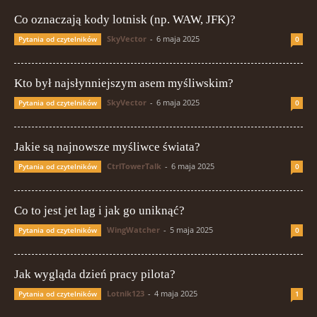
Co oznaczają kody lotnisk (np. WAW, JFK)?
SkyVector
-
6 maja 2025
Pytania od czytelników
0
Kto był najsłynniejszym asem myśliwskim?
SkyVector
-
6 maja 2025
Pytania od czytelników
0
Jakie są najnowsze myśliwce świata?
CtrlTowerTalk
-
6 maja 2025
Pytania od czytelników
0
Co to jest jet lag i jak go uniknąć?
WingWatcher
-
5 maja 2025
Pytania od czytelników
0
Jak wygląda dzień pracy pilota?
Lotnik123
-
4 maja 2025
Pytania od czytelników
1