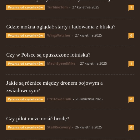
TurbineTom
-
27 kwietnia 2025
Pytania od czytelników
1
Gdzie można oglądać starty i lądowania z bliska?
WingWatcher
-
27 kwietnia 2025
Pytania od czytelników
0
Czy w Polsce są opuszczone lotniska?
MachSpeedMike
-
27 kwietnia 2025
Pytania od czytelników
1
Jakie są różnice między dronem bojowym a
zwiadowczym?
CtrlTowerTalk
-
26 kwietnia 2025
Pytania od czytelników
0
Czy pilot może nosić brodę?
StallRecovery
-
26 kwietnia 2025
Pytania od czytelników
0