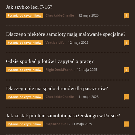
Jak szybko leci F-16?
CheckrideCharlie
-
12 maja 2025
Pytania od czytelników
1
Dlaczego niektóre samoloty mają malowanie specjalne?
VerticalLift
-
12 maja 2025
Pytania od czytelników
1
Gdzie spotkać pilotów i zapytać o pracę?
FlightDeckFrank
-
12 maja 2025
Pytania od czytelników
1
Dlaczego nie ma spadochronów dla pasażerów?
CheckrideCharlie
-
11 maja 2025
Pytania od czytelników
0
Jak zostać pilotem samolotu pasażerskiego w Polsce?
FlapsAndFuel
-
11 maja 2025
Pytania od czytelników
0