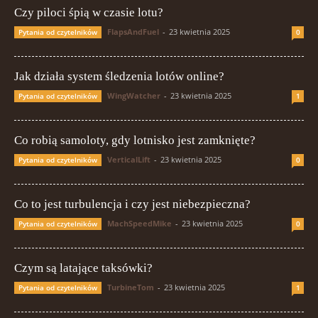
Czy piloci śpią w czasie lotu?
FlapsAndFuel
-
23 kwietnia 2025
Pytania od czytelników
0
Jak działa system śledzenia lotów online?
WingWatcher
-
23 kwietnia 2025
Pytania od czytelników
1
Co robią samoloty, gdy lotnisko jest zamknięte?
VerticalLift
-
23 kwietnia 2025
Pytania od czytelników
0
Co to jest turbulencja i czy jest niebezpieczna?
MachSpeedMike
-
23 kwietnia 2025
Pytania od czytelników
0
Czym są latające taksówki?
TurbineTom
-
23 kwietnia 2025
Pytania od czytelników
1