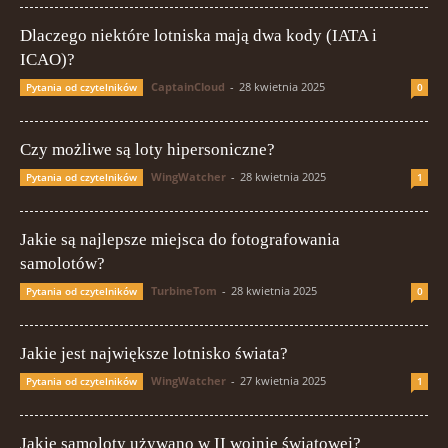
Dlaczego niektóre lotniska mają dwa kody (IATA i
ICAO)?
CaptainCloud
-
28 kwietnia 2025
Pytania od czytelników
0
Czy możliwe są loty hipersoniczne?
WingWatcher
-
28 kwietnia 2025
Pytania od czytelników
1
Jakie są najlepsze miejsca do fotografowania
samolotów?
TurbineTom
-
28 kwietnia 2025
Pytania od czytelników
0
Jakie jest największe lotnisko świata?
WingWatcher
-
27 kwietnia 2025
Pytania od czytelników
1
Jakie samoloty używano w II wojnie światowej?