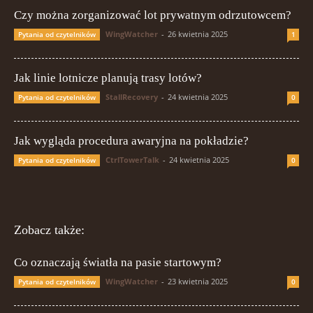
Czy można zorganizować lot prywatnym odrzutowcem?
WingWatcher
-
26 kwietnia 2025
Pytania od czytelników
1
Jak linie lotnicze planują trasy lotów?
StallRecovery
-
24 kwietnia 2025
Pytania od czytelników
0
Jak wygląda procedura awaryjna na pokładzie?
CtrlTowerTalk
-
24 kwietnia 2025
Pytania od czytelników
0
Zobacz także:
Co oznaczają światła na pasie startowym?
WingWatcher
-
23 kwietnia 2025
Pytania od czytelników
0