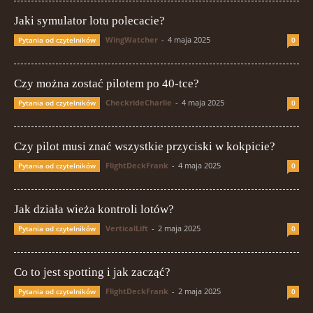
Jaki symulator lotu polecacie?
WingWatcher
-
4 maja 2025
Pytania od czytelników
0
Czy można zostać pilotem po 40-tce?
CheckrideCharlie
-
4 maja 2025
Pytania od czytelników
0
Czy pilot musi znać wszystkie przyciski w kokpicie?
FlightDeckFrank
-
4 maja 2025
Pytania od czytelników
0
Jak działa wieża kontroli lotów?
VerticalLift
-
2 maja 2025
Pytania od czytelników
0
Co to jest spotting i jak zacząć?
FlightDeckFrank
-
2 maja 2025
Pytania od czytelników
0