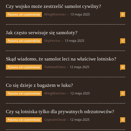
Czy wojsko może zestrzelić samolot cywilny?
WingWatcher
-
13 maja 2025
Pytania od czytelników
0
Jak często serwisuje się samoloty?
SkyVector
-
13 maja 2025
Pytania od czytelników
1
Skąd wiadomo, że samolot leci na właściwe lotnisko?
TailwindTales
-
12 maja 2025
Pytania od czytelników
0
Co się dzieje z bagażem w luku?
WingWatcher
-
12 maja 2025
Pytania od czytelników
0
Czy są lotniska tylko dla prywatnych odrzutowców?
CaptainCloud
-
12 maja 2025
Pytania od czytelników
0