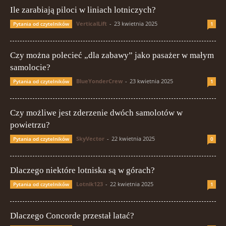
Ile zarabiają piloci w liniach lotniczych?
VerticalLift
-
23 kwietnia 2025
Pytania od czytelników
1
Czy można polecieć „dla zabawy” jako pasażer w małym
samolocie?
BlueYonderCrew
-
23 kwietnia 2025
Pytania od czytelników
1
Czy możliwe jest zderzenie dwóch samolotów w
powietrzu?
SkyVector
-
22 kwietnia 2025
Pytania od czytelników
0
Dlaczego niektóre lotniska są w górach?
Lotnik123
-
22 kwietnia 2025
Pytania od czytelników
1
Dlaczego Concorde przestał latać?