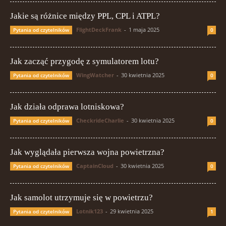
Jakie są różnice między PPL, CPL i ATPL?
FlightDeckFrank
-
1 maja 2025
Pytania od czytelników
0
Jak zacząć przygodę z symulatorem lotu?
WingWatcher
-
30 kwietnia 2025
Pytania od czytelników
0
Jak działa odprawa lotniskowa?
CheckrideCharlie
-
30 kwietnia 2025
Pytania od czytelników
0
Jak wyglądała pierwsza wojna powietrzna?
CaptainCloud
-
30 kwietnia 2025
Pytania od czytelników
0
Jak samolot utrzymuje się w powietrzu?
Lotnik123
-
29 kwietnia 2025
Pytania od czytelników
1