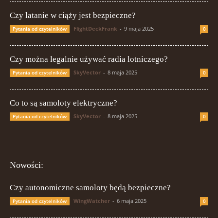
Czy latanie w ciąży jest bezpieczne?
FlightDeckFrank
-
9 maja 2025
Pytania od czytelników
0
Czy można legalnie używać radia lotniczego?
SkyVector
-
8 maja 2025
Pytania od czytelników
0
Co to są samoloty elektryczne?
SkyVector
-
8 maja 2025
Pytania od czytelników
0
Nowości:
Czy autonomiczne samoloty będą bezpieczne?
WingWatcher
-
6 maja 2025
Pytania od czytelników
0