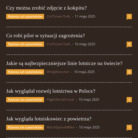
Czy można zrobić zdjęcie z kokpitu?
CtrlTowerTalk
-
11 maja 2025
Pytania od czytelników
1
Co robi pilot w sytuacji zagrożenia?
CtrlTowerTalk
-
10 maja 2025
Pytania od czytelników
0
Jakie są najbezpieczniejsze linie lotnicze na świecie?
WingWatcher
-
10 maja 2025
Pytania od czytelników
0
Jak wyglądał rozwój lotnictwa w Polsce?
FlightDeckFrank
-
10 maja 2025
Pytania od czytelników
1
Jak wygląda lotniskowiec z powietrza?
MachSpeedMike
-
10 maja 2025
Pytania od czytelników
1