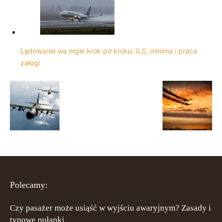
Lądowanie we mgle krok po kroku: ILS, minima i praca
załogi
Polecamy:
Czy pasażer może usiąść w wyjściu awaryjnym? Zasady i
typowe pułapki