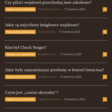
Czy piloci wojskowi przechodzą inne szkolenie?
FlightDeckFrank
-
17 kwietnia 2025
Pytania od czytelników
1
Jakie są najcichsze śmigłowce wojskowe?
AvGeekDaily
-
17 kwietnia 2025
Pytania od czytelników
0
Kim był Chuck Yeager?
WingWatcher
-
17 kwietnia 2025
Pytania od czytelników
0
Jakie były najważniejsze przełomy w historii lotnictwa?
StallRecovery
-
16 kwietnia 2025
Pytania od czytelników
1
Czym jest „czarna skrzynka”?
FlightDeckFrank
-
16 kwietnia 2025
Pytania od czytelników
1