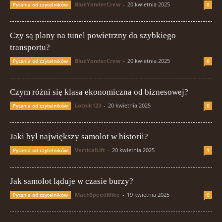
BlueYonderCrew
-
20 kwietnia 2025
Pytania od czytelników
0
Czy są plany na tunel powietrzny do szybkiego
transportu?
BlueYonderCrew
-
20 kwietnia 2025
Pytania od czytelników
0
Czym różni się klasa ekonomiczna od biznesowej?
Lotnik123
-
20 kwietnia 2025
Pytania od czytelników
0
Jaki był największy samolot w historii?
VerticalLift
-
20 kwietnia 2025
Pytania od czytelników
1
Jak samolot ląduje w czasie burzy?
MachSpeedMike
-
19 kwietnia 2025
Pytania od czytelników
0