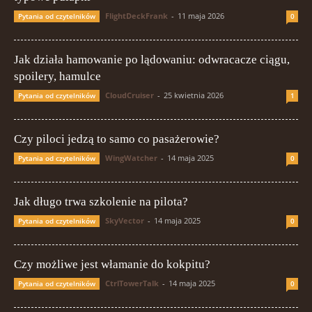
FlightDeckFrank
-
11 maja 2026
Pytania od czytelników
0
Jak działa hamowanie po lądowaniu: odwracacze ciągu,
spoilery, hamulce
CloudCruiser
-
25 kwietnia 2026
Pytania od czytelników
1
Czy piloci jedzą to samo co pasażerowie?
WingWatcher
-
14 maja 2025
Pytania od czytelników
0
Jak długo trwa szkolenie na pilota?
SkyVector
-
14 maja 2025
Pytania od czytelników
0
Czy możliwe jest włamanie do kokpitu?
CtrlTowerTalk
-
14 maja 2025
Pytania od czytelników
0