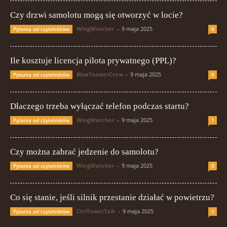
Czy drzwi samolotu mogą się otworzyć w locie?
WingWatcher
-
9 maja 2025
Pytania od czytelników
0
Ile kosztuje licencja pilota prywatnego (PPL)?
BlueYonderCrew
-
9 maja 2025
Pytania od czytelników
0
Dlaczego trzeba wyłączać telefon podczas startu?
WingWatcher
-
9 maja 2025
Pytania od czytelników
1
Czy można zabrać jedzenie do samolotu?
WingWatcher
-
9 maja 2025
Pytania od czytelników
0
Co się stanie, jeśli silnik przestanie działać w powietrzu?
CtrlTowerTalk
-
9 maja 2025
Pytania od czytelników
1