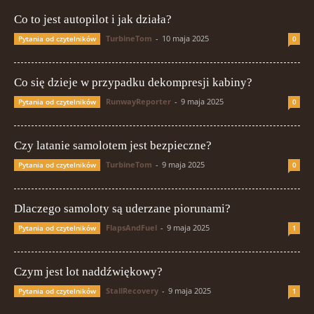
Co to jest autopilot i jak działa?
TurbineTom
-
10 maja 2025
Pytania od czytelników
0
Co się dzieje w przypadku dekompresji kabiny?
RunwayReporter
-
9 maja 2025
Pytania od czytelników
0
Czy latanie samolotem jest bezpieczne?
TurbineTom
-
9 maja 2025
Pytania od czytelników
0
Dlaczego samoloty są uderzane piorunami?
FlapsAndFuel
-
9 maja 2025
Pytania od czytelników
1
Czym jest lot naddźwiękowy?
StallRecovery
-
9 maja 2025
Pytania od czytelników
1