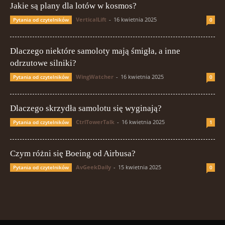
Jakie są plany dla lotów w kosmos?
VerticalLift
-
16 kwietnia 2025
Pytania od czytelników
0
Dlaczego niektóre samoloty mają śmigła, a inne
odrzutowe silniki?
WingWatcher
-
16 kwietnia 2025
Pytania od czytelników
0
Dlaczego skrzydła samolotu się wyginają?
CtrlTowerTalk
-
16 kwietnia 2025
Pytania od czytelników
1
Czym różni się Boeing od Airbusa?
AvGeekDaily
-
15 kwietnia 2025
Pytania od czytelników
0