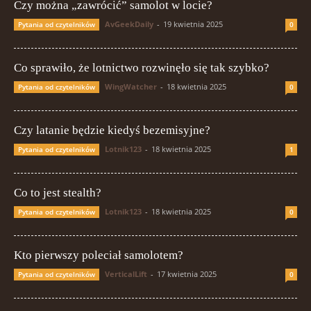
Czy można „zawrócić” samolot w locie?
AvGeekDaily
-
19 kwietnia 2025
Pytania od czytelników
0
Co sprawiło, że lotnictwo rozwinęło się tak szybko?
WingWatcher
-
18 kwietnia 2025
Pytania od czytelników
0
Czy latanie będzie kiedyś bezemisyjne?
Lotnik123
-
18 kwietnia 2025
Pytania od czytelników
1
Co to jest stealth?
Lotnik123
-
18 kwietnia 2025
Pytania od czytelników
0
Kto pierwszy poleciał samolotem?
VerticalLift
-
17 kwietnia 2025
Pytania od czytelników
0