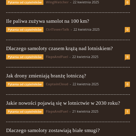
WingWatcher
-
22 kwietnia 2025
Pytania od czytelników
0
Ile paliwa zużywa samolot na 100 km?
CtrlTowerTalk
-
22 kwietnia 2025
Pytania od czytelników
0
Dlaczego samoloty czasem krążą nad lotniskiem?
FlapsAndFuel
-
22 kwietnia 2025
Pytania od czytelników
0
Jak drony zmieniają branżę lotniczą?
CaptainCloud
-
22 kwietnia 2025
Pytania od czytelników
0
Jakie nowości pojawią się w lotnictwie w 2030 roku?
FlapsAndFuel
-
21 kwietnia 2025
Pytania od czytelników
1
Dlaczego samoloty zostawiają białe smugi?