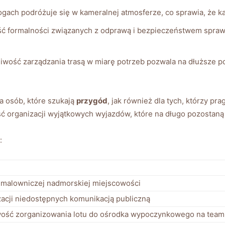
ogach podróżuje ‌się w kameralnej atmosferze, co sprawia,‍ że k
ilość formalności związanych z ⁢odprawą i bezpieczeństwem sprawi
iwość zarządzania trasą w miarę potrzeb pozwala na ​dłuższe po
a osób, które szukają
przygód
,‍ jak‌ również dla tych, którzy pr
ść organizacji wyjątkowych wyjazdów, które na długo‌ pozostaną
:
o‌ malowniczej nadmorskiej miejscowości
lizacji‍ niedostępnych komunikacją ⁣publiczną
wość ‌zorganizowania lotu do ⁢ośrodka wypoczynkowego na​ team