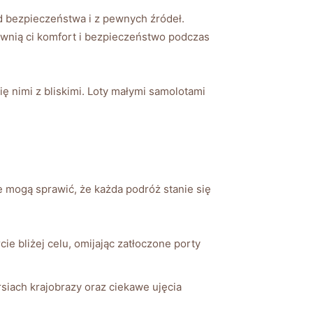
bezpieczeństwa i ‍z ‍pewnych⁢ źródeł.
wnią ci komfort ​i bezpieczeństwo ⁣podczas‌
 nimi z‌ bliskimi. Loty‌ małymi samolotami
 mogą sprawić,​ że⁣ każda ⁢podróż stanie się
e bliżej ​celu, omijając ⁢zatłoczone porty
rsiach krajobrazy oraz ciekawe ujęcia