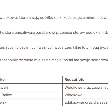
y ⁤widokowe, które trwają od kilku do kilkudziesięciu minut, pozw
ty, które umożliwiają pasażerowi przejęcie ‍sterów pod okiem do
odzin, rocznic⁣ czy innych ważnych wydarzeń, ‍takie ⁣loty mogą b
szczególnie ‌że wiele miejsc⁣ na mapie Polski ma swoje sektorowe 
sko
Rodzaj ⁢lotu
awski
Widokowe oraz zaawans
-Balice
Widokowe
wski
Edukacyjne oraz‍ dla zab