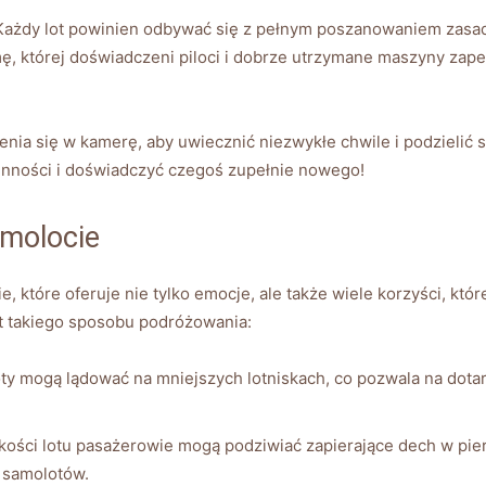
 Każdy lot powinien odbywać się z pełnym ‍poszanowaniem zasad 
ę, której doświadczeni piloci ⁣i dobrze utrzymane maszyny ​zape
a się w kamerę, aby uwiecznić niezwykłe‌ chwile i podzielić‍ się
zienności i doświadczyć czegoś zupełnie nowego!
amolocie
które⁤ oferuje nie tylko emocje, ale także‌ wiele korzyści, które
let takiego sposobu podróżowania:
y ⁢mogą lądować na mniejszych lotniskach,⁢ co pozwala ‌na dotarci
okości lotu pasażerowie mogą podziwiać zapierające⁤ dech w pie
h samolotów.