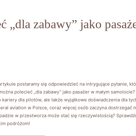
ć „dla zabawy” jako pasa
 artykule postaramy się ⁢odpowiedzieć na intrygujące‍ pytanie, ‌k
można polecieć „dla zabawy” jako pasażer w‌ małym​ samolocie? Świ
ariery ⁤dla pilotów, ale także wyjątkowe ‍doświadczenia dla ​tyc
ral ​aviation w Polsce, ‍coraz ‍więcej osób zaczyna dostrzegać m
kapadzie w przestworza może stać ⁢się‍ rzeczywistością? Sprawdźm
akim podróżom!