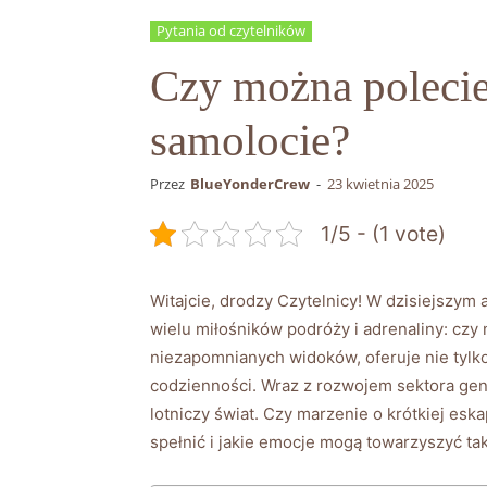
Pytania od czytelników
Czy można polecie
samolocie?
Przez
BlueYonderCrew
-
23 kwietnia 2025
1/5 - (1 vote)
Witajcie, drodzy ⁤Czytelnicy! W dzisiejszym⁢
⁢wielu miłośników podróży i adrenaliny: czy 
niezapomnianych widoków, oferuje nie tylko k
codzienności.⁢ Wraz z rozwojem sektora gene
lotniczy⁤ świat. Czy ‍marzenie o krótkiej es
spełnić i jakie⁤ emocje mogą towarzyszyć t