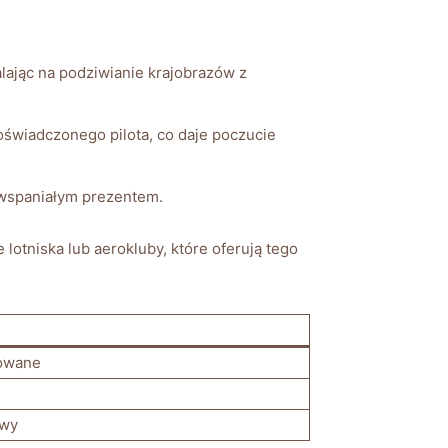
alając ‌na podziwianie krajobrazów z
świadczonego ‍pilota,⁢ co ⁤daje poczucie
yć wspaniałym prezentem.
lotniska lub⁤ aerokluby, które oferują⁤ tego
owane
awy