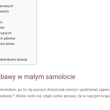
idokowych
lotach
ch
nia
acyjnych
ch pilotów
ków​ lotów
łośnikami⁢ latania
zabawy w​ małym samolocie
olotem, po to,​ by poczuć dreszczyk‌ emocji i podziwiać ⁤zapier
​zabawy”! Wiele osób nie zdaje ⁢sobie sprawy, że w naszym kraju 