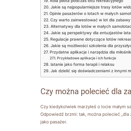
Rola pilota podczas lotu rekreacyjnego
Jakie są najpopularniejsze trasy ⁣lotów w
Opinie pasażerów⁣ o lotach⁢ w małych‌ samo
Czy​ warto zainwestować w lot dla ‌zabawy
Alternatywy dla lotów w‌ małych samolota
Jakie są perspektywy dla⁣ entuzjastów lata
Regulacje⁤ prawne ‌dotyczące⁤ lotów rekre
Jakie są ⁤możliwości szkolenia dla⁢ przyszły
Przydatne aplikacje i ​narzędzia dla miłośni
Przykładowe⁤ aplikacje i ich funkcje
latanie​ jako forma terapii i ⁤relaksu
Jak⁢ dzielić się doświadczeniami z innymi mi
Czy‍ można‍ polecieć dla 
Czy kiedykolwiek marzyłeś o locie małym sam
Odpowiedź‌ brzmi: ‌tak, można polecieć „dla 
‌jako​ pasażer.