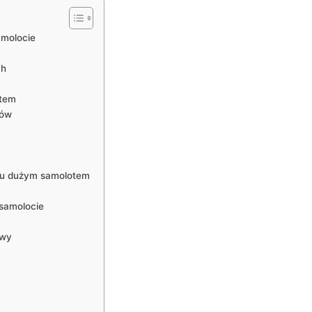
amolocie
ch
otem
rów
lotu dużym samolotem
 samolocie
awy