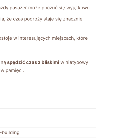
ażdy pasażer może‍ poczuć ⁤się wyjątkowo.
a, ⁢że czas podróży staje się znacznie
stoje w interesujących miejscach,‍ które
agną
spędzić czas z bliskimi
w nietypowy
 w pamięci.
-building