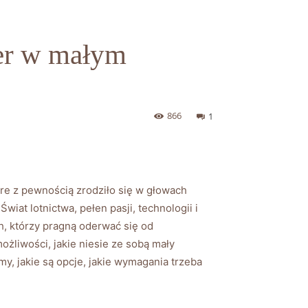
żer w małym
866
1
tóre z ⁤pewnością zrodziło się w głowach
at ⁢lotnictwa, pełen pasji, technologii‌ i
h, którzy pragną oderwać​ się od⁣
ożliwości, jakie niesie ze sobą mały
y, jakie są​ opcje, jakie wymagania​ trzeba