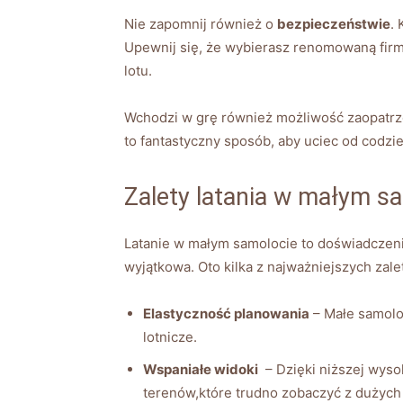
Nie zapomnij ​również o⁣
bezpieczeństwie
.
Upewnij się,‍ że​ wybierasz renomowaną firm
lotu.
Wchodzi w grę również możliwość zaopatrzeni
to ⁢fantastyczny sposób,‍ aby uciec od‍ cod
Zalety latania w małym s
Latanie w małym samolocie to doświadczenie, 
wyjątkowa. Oto kilka z⁤ najważniejszych za
Elastyczność planowania
– Małe samolot
lotnicze.
Wspaniałe widoki
⁣ – Dzięki niższej wys
terenów,które ⁤trudno zobaczyć⁣ z ‍dużyc