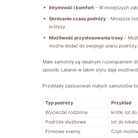
Intymność ‌i komfort
– W mniejszych‌ zał
Skrócenie czasu ‍podróży
⁣- ⁤Mniejsza⁤ 
krótszy.
Możliwość przystosowania trasy
– Możl
można dodać‍ do swojego ‍planu podróży.
Małe samoloty są idealnym rozwiązaniem ‍dl
sposób. Latanie w takim stylu‌ daje możliwo
Przykłady ‌zastosowań małych samolotów ‍to
Typ podróży
Przykład
Wycieczki rodzinne
krótki lot d
Podróże‍ służbowe
lot do ‍loka
Firmowe⁣ eventy
Czyli możli