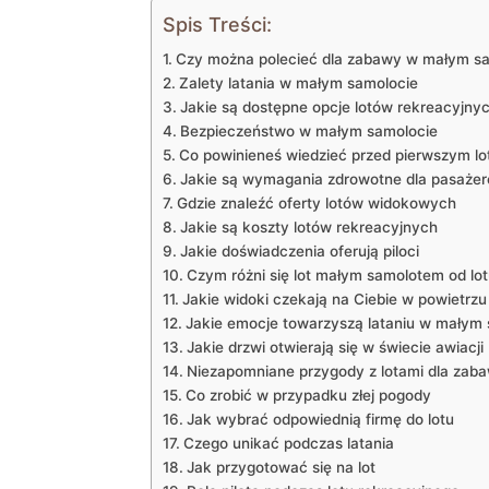
Spis Treści:
Czy‍ można‍ polecieć dla zabawy w​ małym s
Zalety latania w małym samolocie
Jakie są dostępne opcje lotów rekreacyjny
Bezpieczeństwo‍ w‌ małym samolocie
Co⁢ powinieneś wiedzieć przed pierwszym l
Jakie są wymagania zdrowotne dla‌ pasaże
Gdzie ⁣znaleźć oferty ⁤lotów⁢ widokowych
Jakie są koszty lotów rekreacyjnych
Jakie‌ doświadczenia oferują piloci
Czym różni się⁣ lot⁤ małym samolotem od ⁤
Jakie⁤ widoki ⁢czekają na Ciebie w powietrzu
Jakie emocje towarzyszą lataniu w małym
Jakie ‍drzwi otwierają się w ⁣świecie awiacji
Niezapomniane ‍przygody ​z ⁢lotami dla zab
Co ​zrobić‌ w przypadku ‍złej⁤ pogody
Jak wybrać odpowiednią firmę do lotu
Czego unikać⁢ podczas latania
Jak przygotować się na lot