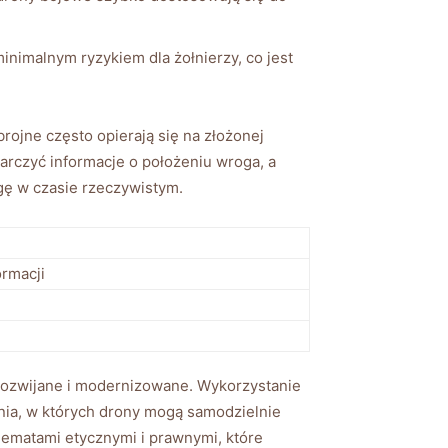
nimalnym ryzykiem dla żołnierzy, co jest
jne⁣ często opierają się na złożonej‌
rczyć informacje o położeniu⁤ wroga, a
ę⁣ w czasie rzeczywistym.⁢
ormacji
e⁢ rozwijane i modernizowane. Wykorzystanie
nia,⁢ w których drony⁣ mogą samodzielnie
lematami etycznymi i prawnymi, które