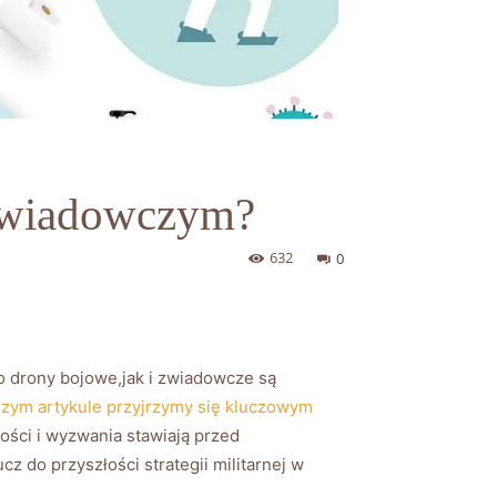
 zwiadowczym?
632
0
 drony bojowe,jak i zwiadowcze ⁤są ​
szym artykule przyjrzymy‌ się kluczowym
ości i⁤ wyzwania stawiają przed
z do przyszłości ‍strategii militarnej w