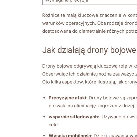
Różnice te mają kluczowe ⁣znaczenie w konte
warunków operacyjnych. Oba rodzaje dronów
dostosowana do diametralnie różnych​ potrz
Jak ⁢działają drony bojowe
Drony bojowe odgrywają kluczową rolę w kon
Obserwując ich działanie,można zauważyć z
Oto kilka aspektów, które ilustrują, jak dro
Precyzyjne ataki:
Drony bojowe są zapro
pozwala na eliminację zagrożeń z dużej o
wsparcie sił lądowych:
‌ Używane do wsp
cele.
Wysoka mobilność:
Dzięki‍ zaawansowan