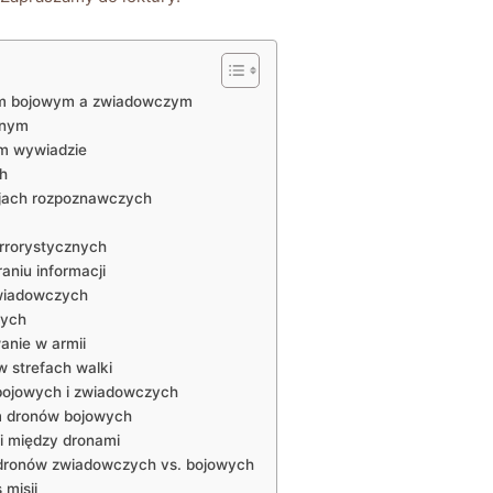
nem bojowym a zwiadowczym
jnym
m wywiadzie
h
jach rozpoznawczych
rrorystycznych
niu informacji
zwiadowczych
zych
anie w armii
‌strefach walki
 bojowych i zwiadowczych
m dronów bojowych
li między dronami
​dronów zwiadowczych vs. bojowych
misji