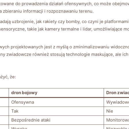
owane do prowadzenia działań ofensywnych, co może obejmować
zbieraniu informacji i rozpoznawaniu terenu.
ają uzbrojenie,‌ jak rakiety czy bomby, co czyni je platformami 
oryczne, takie jak kamery termalne ‍i lidar, umożliwiające 
ych projektowanych​ jest z myślą o zminimalizowaniu widoczno
ony ‍zwiadowcze również stosują‌ technologie maskujące, ale ich
żyć, że:
dron bojowy
Dron zwi
Ofensywna
Wywiadow
Tak
Nie
Bezpośrednie ⁤ataki
Monitorowan
Wysoka
Niezwykle