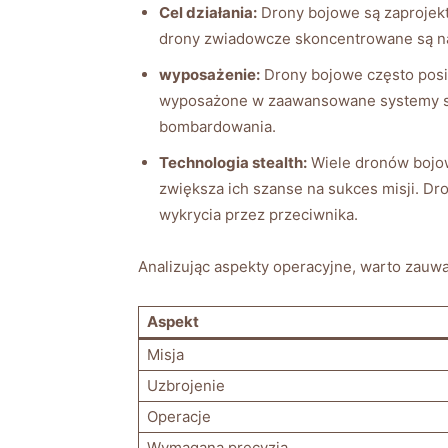
Cel działania:
Drony bojowe są zaprojekt
drony zwiadowcze skoncentrowane są na 
wyposażenie:
Drony bojowe często posiad
wyposażone w zaawansowane systemy sens
bombardowania.
Technologia stealth:
Wiele dronów bojow
zwiększa ich ⁣szanse na sukces misji. Dr
wykrycia przez ​przeciwnika.
Analizując aspekty operacyjne, ​warto⁢ zauwa
Aspekt
Misja
Uzbrojenie
Operacje
Wymagana precyzja