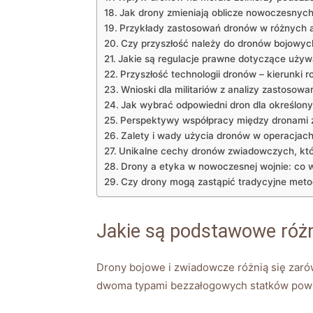
Jak drony zmieniają oblicze ⁤nowoczesnych
Przykłady zastosowań dronów w ⁣różnych 
Czy przyszłość należy do dronów bojowy
Jakie są regulacje prawne dotyczące uży
Przyszłość technologii dronów – kierunki r
Wnioski dla militariów‍ z analizy zastosow
Jak ⁤wybrać odpowiedni dron dla określo
Perspektywy współpracy między dronami 
Zalety i‌ wady użycia dronów ⁣w operacjac
Unikalne cechy dronów zwiadowczych, któr
Drony a etyka w nowoczesnej wojnie: co 
Czy drony mogą zastąpić tradycyjne metod
Jakie‌ są podstawowe ró
Drony ‍bojowe i zwiadowcze różnią się zaró
dwoma typami ‌bezzałogowych⁤ statków pow