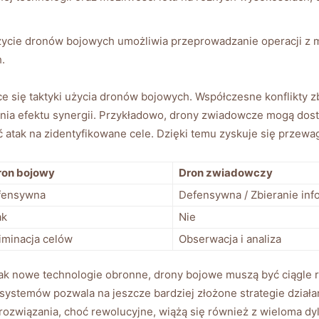
ycie dronów bojowych umożliwia przeprowadzanie operacji z mi
.
się taktyki użycia dronów bojowych. Współczesne konflikty zbro
nia efektu synergii. Przykładowo, drony zwiadowcze mogą dosta
tak ​na zidentyfikowane cele. Dzięki temu zyskuje się przewag
ron bojowy
Dron zwiadowczy
fensywna
Defensywna / Zbieranie inf
ak
Nie
iminacja celów
Obserwacja i analiza
ich jak ⁤nowe technologie obronne, drony bojowe ​muszą być ciągl
 systemów pozwala na jeszcze bardziej złożone strategie działa
ozwiązania, choć rewolucyjne, wiążą się również z ‌wieloma dy