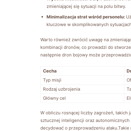
zmieniającej się sytuacji na polu bitwy.
Minimalizacja strat wśród personelu:
Uż
kluczowe w skomplikowanych sytuacjach
Warto również zwrócić uwagę na zmieniające 
kombinacji dronów, co prowadzi do stworze
następnie dron bojowy może przeprowadzić a
Cecha
D
Typ misji
O
Rodzaj uzbrojenia
T
Główny cel
El
W‍ obliczu‍ rosnącej liczby ⁢zagrożeń,⁣ tak
‌sztucznej inteligencji oraz autonomicznych
⁣decydować o przeprowadzeniu ataku.Takie r