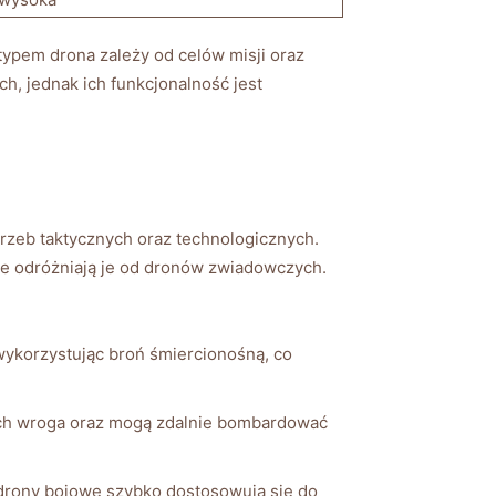
ypem drona zależy od celów misji oraz ​
, jednak ich funkcjonalność jest
trzeb taktycznych oraz technologicznych.
re odróżniają je od dronów zwiadowczych.
ykorzystując broń‌ śmiercionośną, co
ach wroga oraz mogą zdalnie bombardować
drony bojowe​ szybko dostosowują się ⁣do