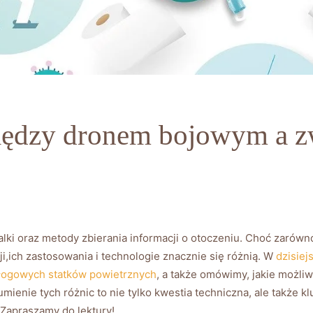
 między dronem bojowym a
i oraz ‌metody⁢ zbierania informacji o otoczeniu. Choć zarówno
i,ich zastosowania i⁣ technologie znacznie się różnią. W
dzisiej
łogowych statków powietrznych
, a także omówimy, jakie możliw
nie tych‍ różnic to nie tylko‍ kwestia techniczna, ale także kluc
 Zapraszamy do lektury!