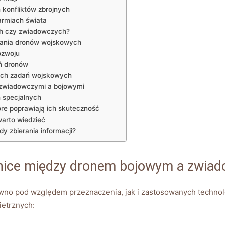
‍ konfliktów zbrojnych
armiach świata
ch czy zwiadowczych?
wania dronów wojskowych
ozwoju
ań dronów
nych zadań wojskowych
⁤zwiadowczymi a bojowymi
h specjalnych
e poprawiają⁤ ich skuteczność
warto wiedzieć
y zbierania informacji?
żnice między​ dronem bojowym a zwia
wno pod względem przeznaczenia,⁢ jak i zastosowanych technolo
ietrznych: