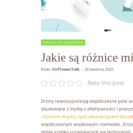
Pytania od czytelników
Jakie są różnice
Przez
CtrlTowerTalk
-
26 kwietnia 2025
Rate this post
Drony rewolucjonizują współczesne pole walk
zbudowane ‌z myślą o efektywności i precyzj
różnicom między tymi dwoma typami bezza
współczesnym ⁣wojskowym‌ rzemiośle. Zrozumie
dobie szybko rozwijających się technologii.