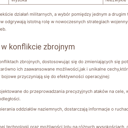
kście działań militarnych, a wybór ⁢pomiędzy jednym a drugim t
 odgrywają istotną rolę w⁤ nowoczesnych strategiach wojennych
eb.
 w konflikcie zbrojnym
fliktach zbrojnych, dostosowując się do zmieniających się po
arówno ich​ zaawansowane możliwości,jak i unikalne cechy,któ
ny bojowe przyczyniają się do efektywności operacyjnej:
jektowane do przeprowadzania precyzyjnych​ ataków na cele, w
dległości.
ierania oddziałów naziemnych, dostarczają informacje o ruch
ej technologii oraz możliwości lotu na różnych wysokościach, 