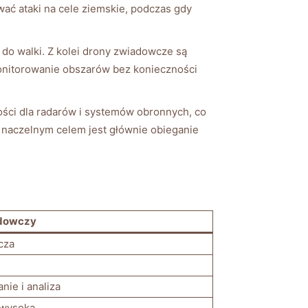
 ataki na cele ziemskie, podczas ‍gdy
do walki. Z⁢ kolei drony zwiadowcze są ​
monitorowanie obszarów bez konieczności
ści dla radarów i systemów obronnych, ‌co
⁣ naczelnym celem jest ‍głównie obieganie
adowczy
cza
ie ‌i analiza
 wysoka