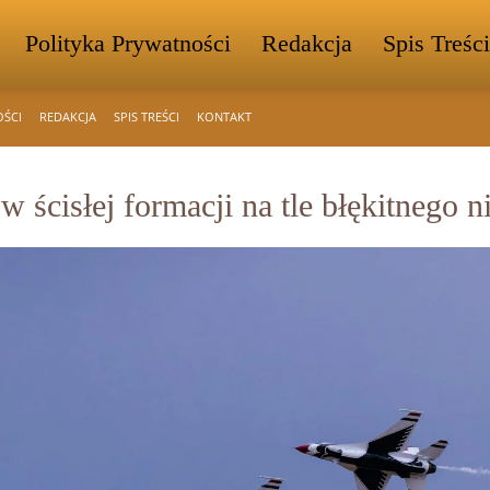
Polityka Prywatności
Redakcja
Spis Treści
OŚCI
REDAKCJA
SPIS TREŚCI
KONTAKT
ścisłej formacji na tle błękitnego n