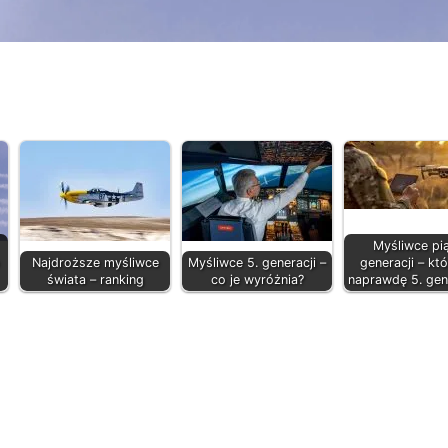
Myśliwce pią
Najdroższe myśliwce
Myśliwce 5. generacji –
generacji – kt
świata – ranking
co je wyróżnia?
naprawdę 5. gen