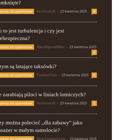
amknięte?
VerticalLift
-
23 kwietnia 2025
ytania od czytelników
0
 to jest turbulencja i czy jest
iebezpieczna?
MachSpeedMike
-
23 kwietnia 2025
ytania od czytelników
0
zym są latające taksówki?
TurbineTom
-
23 kwietnia 2025
ytania od czytelników
1
e zarabiają piloci w liniach lotniczych?
VerticalLift
-
23 kwietnia 2025
ytania od czytelników
1
zy można polecieć „dla zabawy” jako
asażer w małym samolocie?
BlueYonderCrew
-
23 kwietnia 2025
ytania od czytelników