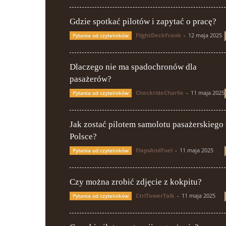
Gdzie spotkać pilotów i zapytać o pracę?
FlightDeckFrank
-
12 maja 2025
Pytania od czytelników
Dlaczego nie ma spadochronów dla
pasażerów?
CheckrideCharlie
-
11 maja 2025
Pytania od czytelników
Jak zostać pilotem samolotu pasażerskiego
Polsce?
FlapsAndFuel
-
11 maja 2025
Pytania od czytelników
Czy można zrobić zdjęcie z kokpitu?
CtrlTowerTalk
-
11 maja 2025
Pytania od czytelników