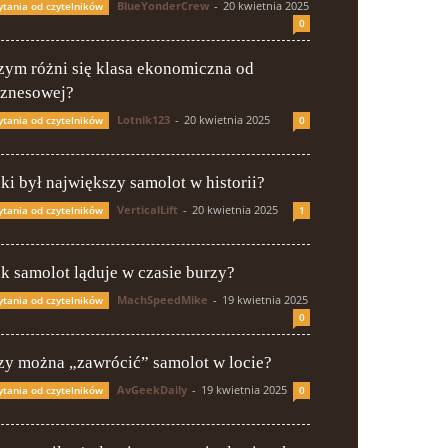
BlueYonderCrew
-
20 kwietnia 2025
ytania od czytelników
0
zym różni się klasa ekonomiczna od
iznesowej?
Lotnik123
-
20 kwietnia 2025
ytania od czytelników
0
aki był największy samolot w historii?
VerticalLift
-
20 kwietnia 2025
ytania od czytelników
1
ak samolot ląduje w czasie burzy?
MachSpeedMike
-
19 kwietnia 2025
ytania od czytelników
0
zy można „zawrócić” samolot w locie?
AvGeekDaily
-
19 kwietnia 2025
ytania od czytelników
0