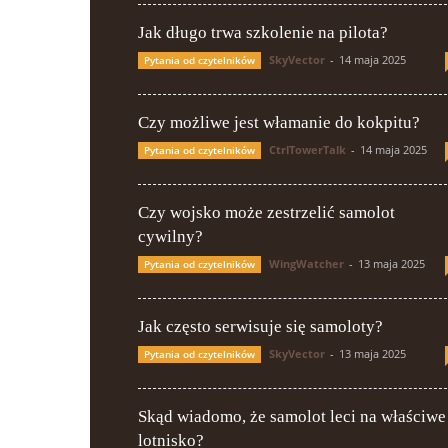
Jak długo trwa szkolenie na pilota?
SkyVector
-
14 maja 2025
Pytania od czytelników
Czy możliwe jest włamanie do kokpitu?
CtrlTowerTalk
-
14 maja 2025
Pytania od czytelników
Czy wojsko może zestrzelić samolot
cywilny?
WingWatcher
-
13 maja 2025
Pytania od czytelników
Jak często serwisuje się samoloty?
SkyVector
-
13 maja 2025
Pytania od czytelników
Skąd wiadomo, że samolot leci na właściwe
lotnisko?