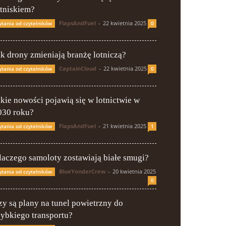
otniskiem?
FlapsAndFuel
-
22 kwietnia 2025
ytania od czytelników
0
ak drony zmieniają branżę lotniczą?
CaptainCloud
-
22 kwietnia 2025
ytania od czytelników
0
akie nowości pojawią się w lotnictwie w
030 roku?
FlapsAndFuel
-
21 kwietnia 2025
ytania od czytelników
1
laczego samoloty zostawiają białe smugi?
BlueYonderCrew
-
20 kwietnia 2025
ytania od czytelników
0
zy są plany na tunel powietrzny do
zybkiego transportu?