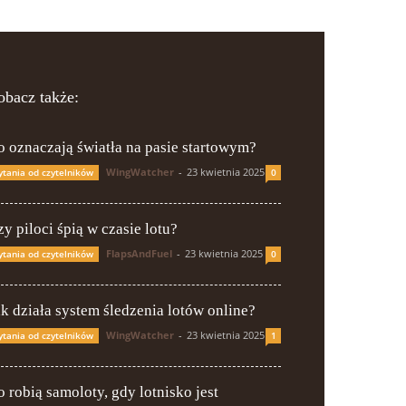
obacz także:
o oznaczają światła na pasie startowym?
WingWatcher
-
23 kwietnia 2025
ytania od czytelników
0
y piloci śpią w czasie lotu?
FlapsAndFuel
-
23 kwietnia 2025
ytania od czytelników
0
ak działa system śledzenia lotów online?
WingWatcher
-
23 kwietnia 2025
ytania od czytelników
1
o robią samoloty, gdy lotnisko jest