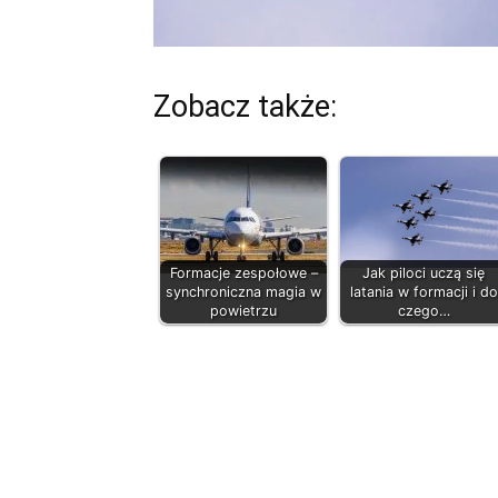
Zobacz także:
Formacje zespołowe –
Jak piloci uczą się
synchroniczna magia w
latania w formacji i do
powietrzu
czego…