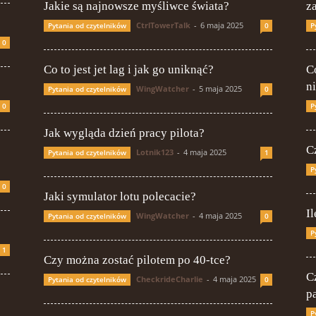
Jakie są najnowsze myśliwce świata?
z
CtrlTowerTalk
-
6 maja 2025
Pytania od czytelników
0
P
0
Co to jest jet lag i jak go uniknąć?
Co
n
WingWatcher
-
5 maja 2025
Pytania od czytelników
0
0
P
Jak wygląda dzień pracy pilota?
C
Lotnik123
-
4 maja 2025
Pytania od czytelników
1
P
0
Jaki symulator lotu polecacie?
Il
WingWatcher
-
4 maja 2025
Pytania od czytelników
0
P
1
Czy można zostać pilotem po 40-tce?
C
CheckrideCharlie
-
4 maja 2025
Pytania od czytelników
0
p
P