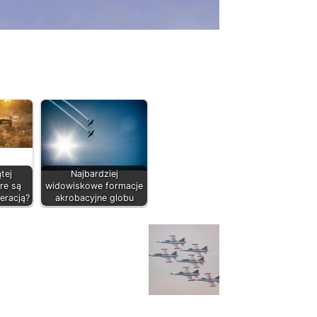
tej
Najbardziej
óre są
widowiskowe formacje
eracją?
akrobacyjne globu