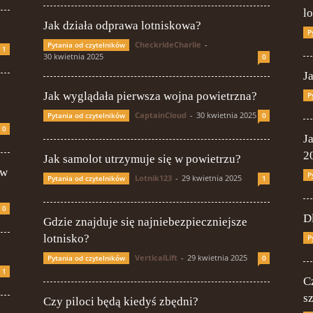
l
Jak działa odprawa lotniskowa?
P
CheckrideCharlie
-
Pytania od czytelników
1
30 kwietnia 2025
0
J
Jak wyglądała pierwsza wojna powietrzna?
P
CaptainCloud
-
30 kwietnia 2025
Pytania od czytelników
0
0
J
2
Jak samolot utrzymuje się w powietrzu?
 w
P
Lotnik123
-
29 kwietnia 2025
Pytania od czytelników
1
0
D
Gdzie znajduje się najniebezpieczniejsze
lotnisko?
P
VerticalLift
-
29 kwietnia 2025
Pytania od czytelników
0
1
C
s
Czy piloci będą kiedyś zbędni?