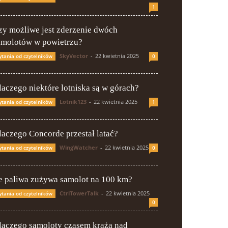
1
zy możliwe jest zderzenie dwóch
amolotów w powietrzu?
SkyVector
-
22 kwietnia 2025
ytania od czytelników
0
laczego niektóre lotniska są w górach?
Lotnik123
-
22 kwietnia 2025
ytania od czytelników
1
laczego Concorde przestał latać?
WingWatcher
-
22 kwietnia 2025
ytania od czytelników
0
le paliwa zużywa samolot na 100 km?
CtrlTowerTalk
-
22 kwietnia 2025
ytania od czytelników
0
laczego samoloty czasem krążą nad