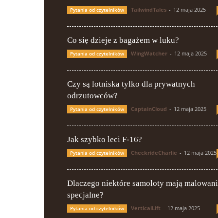
TailwindTales
-
12 maja 2025
Pytania od czytelników
Co się dzieje z bagażem w luku?
WingWatcher
-
12 maja 2025
Pytania od czytelników
Czy są lotniska tylko dla prywatnych
odrzutowców?
CaptainCloud
-
12 maja 2025
Pytania od czytelników
Jak szybko leci F-16?
CheckrideCharlie
-
12 maja 2025
Pytania od czytelników
Dlaczego niektóre samoloty mają malowan
specjalne?
VerticalLift
-
12 maja 2025
Pytania od czytelników