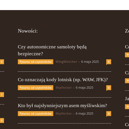
Nowości:
Z
Czy autonomiczne samoloty będą
C
bezpieczne?
P
WingWatcher
-
6 maja 2025
0
Pytania od czytelników
0
Cz
Co oznaczają kody lotnisk (np. WAW, JFK)?
P
SkyVector
-
6 maja 2025
Pytania od czytelników
0
1
J
Kto był najsłynniejszym asem myśliwskim?
P
SkyVector
-
6 maja 2025
Pytania od czytelników
0
0
C