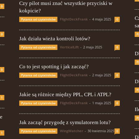
Czy pilot musi znać wszystkie przyciski w
0
kokpicie?
C
FlightDeckFrank
-
4 maja 2025
Pytania od czytelników
0
s
0
P
Jak działa wieża kontroli lotów?
VerticalLift
-
2 maja 2025
Pytania od czytelników
0
D
P
Co to jest spotting i jak zacząć?
0
FlightDeckFrank
-
2 maja 2025
Pytania od czytelników
0
D
P
Jakie są różnice między PPL, CPL i ATPL?
1
FlightDeckFrank
-
1 maja 2025
Pytania od czytelników
0
I
ie
P
Jak zacząć przygodę z symulatorem lotu?
WingWatcher
-
30 kwietnia 2025
Pytania od czytelników
0
1
D