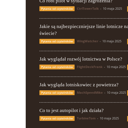
Co robi pilot w sytuacji zagrożenia?
CtrlTowerTalk
-
10 maja 2025
Pytania od czytelników
Jakie są najbezpieczniejsze linie lotnicze n
świecie?
WingWatcher
-
10 maja 2025
Pytania od czytelników
Jak wyglądał rozwój lotnictwa w Polsce?
FlightDeckFrank
-
10 maja 2025
Pytania od czytelników
Jak wygląda lotniskowiec z powietrza?
MachSpeedMike
-
10 maja 2025
Pytania od czytelników
Co to jest autopilot i jak działa?
TurbineTom
-
10 maja 2025
Pytania od czytelników