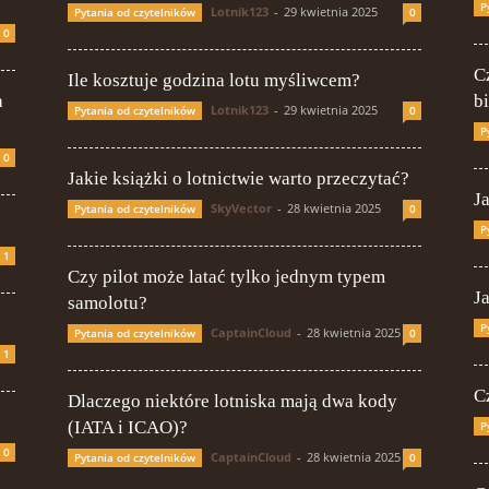
P
Lotnik123
-
29 kwietnia 2025
Pytania od czytelników
0
0
C
Ile kosztuje godzina lotu myśliwcem?
a
b
Lotnik123
-
29 kwietnia 2025
Pytania od czytelników
0
P
0
Jakie książki o lotnictwie warto przeczytać?
J
SkyVector
-
28 kwietnia 2025
Pytania od czytelników
0
P
1
Czy pilot może latać tylko jednym typem
J
samolotu?
P
CaptainCloud
-
28 kwietnia 2025
Pytania od czytelników
0
1
C
Dlaczego niektóre lotniska mają dwa kody
(IATA i ICAO)?
P
0
CaptainCloud
-
28 kwietnia 2025
Pytania od czytelników
0