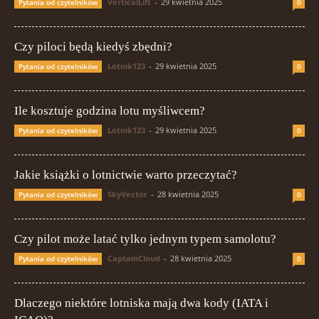
VerticalLift
-
29 kwietnia 2025
Pytania od czytelników
0
Czy piloci będą kiedyś zbędni?
Lotnik123
-
29 kwietnia 2025
Pytania od czytelników
0
Ile kosztuje godzina lotu myśliwcem?
Lotnik123
-
29 kwietnia 2025
Pytania od czytelników
0
Jakie książki o lotnictwie warto przeczytać?
SkyVector
-
28 kwietnia 2025
Pytania od czytelników
0
Czy pilot może latać tylko jednym typem samolotu?
CaptainCloud
-
28 kwietnia 2025
Pytania od czytelników
0
Dlaczego niektóre lotniska mają dwa kody (IATA i