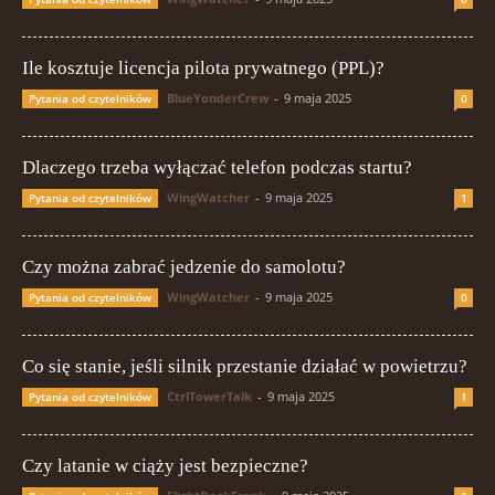
Ile kosztuje licencja pilota prywatnego (PPL)?
BlueYonderCrew
-
9 maja 2025
Pytania od czytelników
0
Dlaczego trzeba wyłączać telefon podczas startu?
WingWatcher
-
9 maja 2025
Pytania od czytelników
1
Czy można zabrać jedzenie do samolotu?
WingWatcher
-
9 maja 2025
Pytania od czytelników
0
Co się stanie, jeśli silnik przestanie działać w powietrzu?
CtrlTowerTalk
-
9 maja 2025
Pytania od czytelników
1
Czy latanie w ciąży jest bezpieczne?