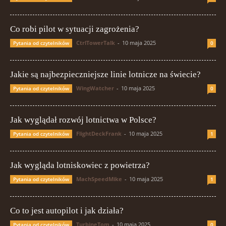
Co robi pilot w sytuacji zagrożenia?
CtrlTowerTalk
-
10 maja 2025
Pytania od czytelników
0
Jakie są najbezpieczniejsze linie lotnicze na świecie?
WingWatcher
-
10 maja 2025
Pytania od czytelników
0
Jak wyglądał rozwój lotnictwa w Polsce?
FlightDeckFrank
-
10 maja 2025
Pytania od czytelników
1
Jak wygląda lotniskowiec z powietrza?
MachSpeedMike
-
10 maja 2025
Pytania od czytelników
1
Co to jest autopilot i jak działa?
TurbineTom
-
10 maja 2025
Pytania od czytelników
0