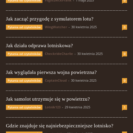
FlightDeckFrank
-
1 maja 2025
Pytania od czytelników
0
Jak zacząć przygodę z symulatorem lotu?
WingWatcher
-
30 kwietnia 2025
Pytania od czytelników
0
Jak działa odprawa lotniskowa?
CheckrideCharlie
-
30 kwietnia 2025
Pytania od czytelników
0
Jak wyglądała pierwsza wojna powietrzna?
CaptainCloud
-
30 kwietnia 2025
Pytania od czytelników
0
Jak samolot utrzymuje się w powietrzu?
Lotnik123
-
29 kwietnia 2025
Pytania od czytelników
1
Gdzie znajduje się najniebezpieczniejsze lotnisko?