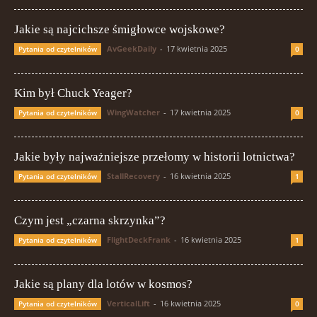
Jakie są najcichsze śmigłowce wojskowe?
AvGeekDaily
-
17 kwietnia 2025
Pytania od czytelników
0
Kim był Chuck Yeager?
WingWatcher
-
17 kwietnia 2025
Pytania od czytelników
0
Jakie były najważniejsze przełomy w historii lotnictwa?
StallRecovery
-
16 kwietnia 2025
Pytania od czytelników
1
Czym jest „czarna skrzynka”?
FlightDeckFrank
-
16 kwietnia 2025
Pytania od czytelników
1
Jakie są plany dla lotów w kosmos?
VerticalLift
-
16 kwietnia 2025
Pytania od czytelników
0