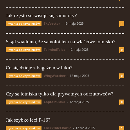
Jak często serwisuje się samoloty?
SkyVector
-
13 maja 2025
Pytania od czytelników
1
Skąd wiadomo, że samolot leci na właściwe lotnisko?
TailwindTales
-
12 maja 2025
Pytania od czytelników
0
Co się dzieje z bagażem w luku?
WingWatcher
-
12 maja 2025
Pytania od czytelników
0
Czy są lotniska tylko dla prywatnych odrzutowców?
CaptainCloud
-
12 maja 2025
Pytania od czytelników
0
Jak szybko leci F-16?
CheckrideCharlie
-
12 maja 2025
Pytania od czytelników
1