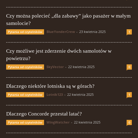
Czy można polecieć „dla zabawy” jako pasażer w małym
samolocie?
BlueYonderCrew
-
23 kwietnia 2025
Pytania od czytelników
1
Czy możliwe jest zderzenie dwóch samolotów w
powietrzu?
SkyVector
-
22 kwietnia 2025
Pytania od czytelników
0
Dlaczego niektóre lotniska są w górach?
Lotnik123
-
22 kwietnia 2025
Pytania od czytelników
1
Dlaczego Concorde przestał latać?
WingWatcher
-
22 kwietnia 2025
Pytania od czytelników
0