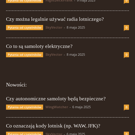
FlightDeckFrank
-
9 maja 2025
Pytania od czytelników
0
Czy można legalnie używać radia lotniczego?
SkyVector
-
8 maja 2025
Pytania od czytelników
0
Co to są samoloty elektryczne?
SkyVector
-
8 maja 2025
Pytania od czytelników
0
Nowości:
Czy autonomiczne samoloty będą bezpieczne?
WingWatcher
-
6 maja 2025
Pytania od czytelników
0
Co oznaczają kody lotnisk (np. WAW, JFK)?
SkyVector
-
6 maja 2025
Pytania od czytelników
0