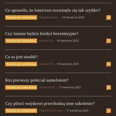
Co sprawiło, że lotnictwo rozwinęło się tak szybko?
WingWatcher
-
18 kwietnia 2025
Pytania od czytelników
0
Czy latanie będzie kiedyś bezemisyjne?
Lotnik123
-
18 kwietnia 2025
Pytania od czytelników
1
Co to jest stealth?
Lotnik123
-
18 kwietnia 2025
Pytania od czytelników
0
Kto pierwszy poleciał samolotem?
VerticalLift
-
17 kwietnia 2025
Pytania od czytelników
0
Czy piloci wojskowi przechodzą inne szkolenie?
FlightDeckFrank
-
17 kwietnia 2025
Pytania od czytelników
1