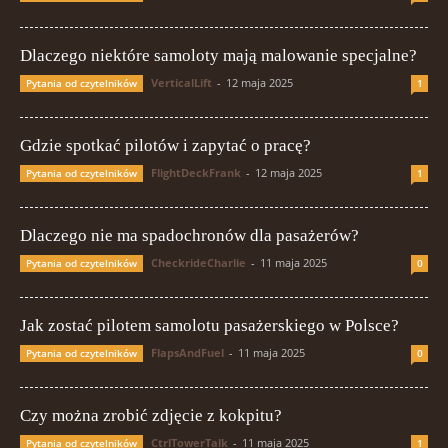
Dlaczego niektóre samoloty mają malowanie specjalne?
VerticalLift
-
12 maja 2025
Pytania od czytelników
1
Gdzie spotkać pilotów i zapytać o pracę?
FlightDeckFrank
-
12 maja 2025
Pytania od czytelników
1
Dlaczego nie ma spadochronów dla pasażerów?
CheckrideCharlie
-
11 maja 2025
Pytania od czytelników
0
Jak zostać pilotem samolotu pasażerskiego w Polsce?
FlapsAndFuel
-
11 maja 2025
Pytania od czytelników
0
Czy można zrobić zdjęcie z kokpitu?
CtrlTowerTalk
-
11 maja 2025
Pytania od czytelników
1