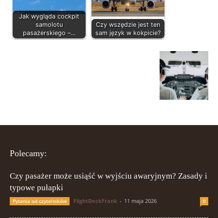
Jak wygląda cockpit
samolotu
Czy wszędzie jest ten
pasażerskiego –…
sam język w kokpicie?
Polecamy:
Czy pasażer może usiąść w wyjściu awaryjnym? Zasady i
typowe pułapki
FlightDeckFrank
-
11 maja 2026
Pytania od czytelników
0