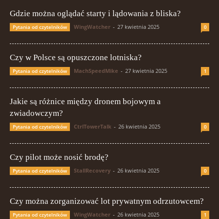
Gdzie można oglądać starty i lądowania z bliska?
WingWatcher
-
27 kwietnia 2025
Pytania od czytelników
0
Czy w Polsce są opuszczone lotniska?
MachSpeedMike
-
27 kwietnia 2025
Pytania od czytelników
1
Jakie są różnice między dronem bojowym a
zwiadowczym?
CtrlTowerTalk
-
26 kwietnia 2025
Pytania od czytelników
0
Czy pilot może nosić brodę?
StallRecovery
-
26 kwietnia 2025
Pytania od czytelników
0
Czy można zorganizować lot prywatnym odrzutowcem?
WingWatcher
-
26 kwietnia 2025
Pytania od czytelników
1