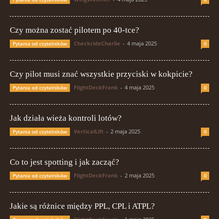
Czy można zostać pilotem po 40-tce?
CheckrideCharlie
-
4 maja 2025
Pytania od czytelników
0
Czy pilot musi znać wszystkie przyciski w kokpicie?
FlightDeckFrank
-
4 maja 2025
Pytania od czytelników
0
Jak działa wieża kontroli lotów?
VerticalLift
-
2 maja 2025
Pytania od czytelników
0
Co to jest spotting i jak zacząć?
FlightDeckFrank
-
2 maja 2025
Pytania od czytelników
0
Jakie są różnice między PPL, CPL i ATPL?