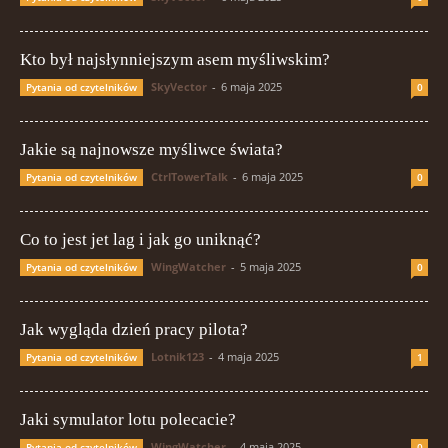
Kto był najsłynniejszym asem myśliwskim?
SkyVector
-
6 maja 2025
Pytania od czytelników
0
Jakie są najnowsze myśliwce świata?
CtrlTowerTalk
-
6 maja 2025
Pytania od czytelników
0
Co to jest jet lag i jak go uniknąć?
WingWatcher
-
5 maja 2025
Pytania od czytelników
0
Jak wygląda dzień pracy pilota?
Lotnik123
-
4 maja 2025
Pytania od czytelników
1
Jaki symulator lotu polecacie?
WingWatcher
-
4 maja 2025
Pytania od czytelników
0