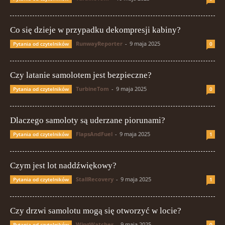
Co się dzieje w przypadku dekompresji kabiny?
RunwayReporter
-
9 maja 2025
Pytania od czytelników
0
Czy latanie samolotem jest bezpieczne?
TurbineTom
-
9 maja 2025
Pytania od czytelników
0
Dlaczego samoloty są uderzane piorunami?
FlapsAndFuel
-
9 maja 2025
Pytania od czytelników
1
Czym jest lot naddźwiękowy?
StallRecovery
-
9 maja 2025
Pytania od czytelników
1
Czy drzwi samolotu mogą się otworzyć w locie?
WingWatcher
-
9 maja 2025
Pytania od czytelników
0