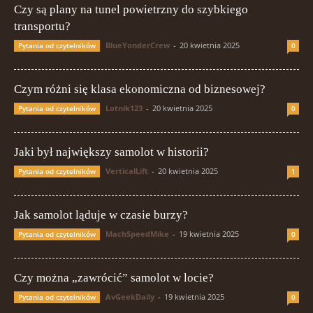
Czy są plany na tunel powietrzny do szybkiego
transportu?
BlueYonderCrew
-
20 kwietnia 2025
Pytania od czytelników
0
Czym różni się klasa ekonomiczna od biznesowej?
Lotnik123
-
20 kwietnia 2025
Pytania od czytelników
0
Jaki był największy samolot w historii?
VerticalLift
-
20 kwietnia 2025
Pytania od czytelników
1
Jak samolot ląduje w czasie burzy?
MachSpeedMike
-
19 kwietnia 2025
Pytania od czytelników
0
Czy można „zawrócić” samolot w locie?
AvGeekDaily
-
19 kwietnia 2025
Pytania od czytelników
0