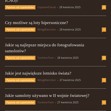
ICAO)?
CaptainCloud
-
28 kwietnia 2025
Pytania od czytelników
0
Czy możliwe są loty hipersoniczne?
WingWatcher
-
28 kwietnia 2025
Pytania od czytelników
1
Jakie są najlepsze miejsca do fotografowania
samolotów?
TurbineTom
-
28 kwietnia 2025
Pytania od czytelników
0
Jakie jest największe lotnisko świata?
WingWatcher
-
27 kwietnia 2025
Pytania od czytelników
1
Jakie samoloty używano w II wojnie światowej?
TurbineTom
-
27 kwietnia 2025
Pytania od czytelników
1