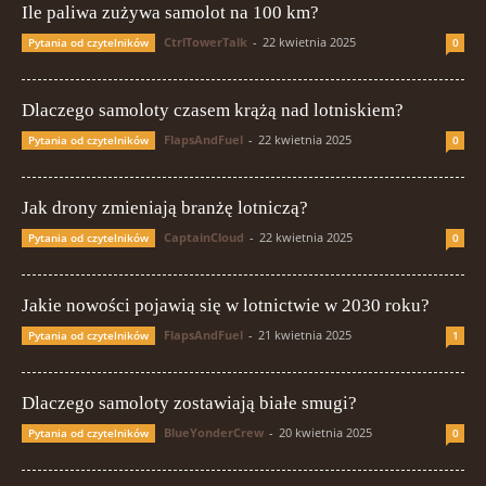
Ile paliwa zużywa samolot na 100 km?
CtrlTowerTalk
-
22 kwietnia 2025
Pytania od czytelników
0
Dlaczego samoloty czasem krążą nad lotniskiem?
FlapsAndFuel
-
22 kwietnia 2025
Pytania od czytelników
0
Jak drony zmieniają branżę lotniczą?
CaptainCloud
-
22 kwietnia 2025
Pytania od czytelników
0
Jakie nowości pojawią się w lotnictwie w 2030 roku?
FlapsAndFuel
-
21 kwietnia 2025
Pytania od czytelników
1
Dlaczego samoloty zostawiają białe smugi?
BlueYonderCrew
-
20 kwietnia 2025
Pytania od czytelników
0