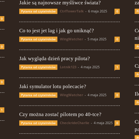
Jakie są najnowsze myśliwce świata?
z
CtrlTowerTalk
-
6 maja 2025
Pytania od czytelników
0
P
0
Co to jest jet lag i jak go uniknąć?
Co
n
WingWatcher
-
5 maja 2025
Pytania od czytelników
0
0
P
Jak wygląda dzień pracy pilota?
C
Lotnik123
-
4 maja 2025
Pytania od czytelników
1
P
0
Jaki symulator lotu polecacie?
Il
WingWatcher
-
4 maja 2025
Pytania od czytelników
0
P
1
Czy można zostać pilotem po 40-tce?
C
CheckrideCharlie
-
4 maja 2025
Pytania od czytelników
0
p
P