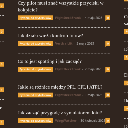
Czy pilot musi znać wszystkie przyciski w
0
kokpicie?
C
FlightDeckFrank
-
4 maja 2025
Pytania od czytelników
0
s
0
P
Jak działa wieża kontroli lotów?
VerticalLift
-
2 maja 2025
Pytania od czytelników
0
D
P
Co to jest spotting i jak zacząć?
0
FlightDeckFrank
-
2 maja 2025
Pytania od czytelników
0
D
P
Jakie są różnice między PPL, CPL i ATPL?
1
FlightDeckFrank
-
1 maja 2025
Pytania od czytelników
0
I
ie
P
Jak zacząć przygodę z symulatorem lotu?
WingWatcher
-
30 kwietnia 2025
Pytania od czytelników
0
1
D