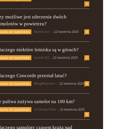
1
zy możliwe jest zderzenie dwóch
amolotów w powietrzu?
SkyVector
-
22 kwietnia 2025
ytania od czytelników
0
laczego niektóre lotniska są w górach?
Lotnik123
-
22 kwietnia 2025
ytania od czytelników
1
laczego Concorde przestał latać?
WingWatcher
-
22 kwietnia 2025
ytania od czytelników
0
le paliwa zużywa samolot na 100 km?
CtrlTowerTalk
-
22 kwietnia 2025
ytania od czytelników
0
laczego samoloty czasem krążą nad