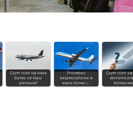
Czym różni się klasa
Procedury
Czym różni się
biznes od klasy
bezpieczeństwa w
ekonomiczna
pierwszej?
klasie biznes i…
biznesowe