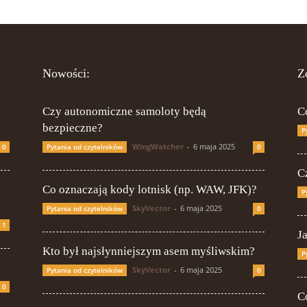
Nowości:
Z
Czy autonomiczne samoloty będą
C
bezpieczne?
P
WingWatcher
-
6 maja 2025
0
Pytania od czytelników
0
Cz
Co oznaczają kody lotnisk (np. WAW, JFK)?
P
SkyVector
-
6 maja 2025
Pytania od czytelników
0
1
J
Kto był najsłynniejszym asem myśliwskim?
P
SkyVector
-
6 maja 2025
Pytania od czytelników
0
0
C