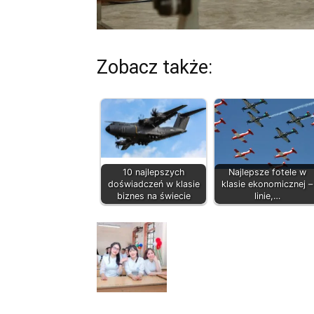
Zobacz także:
10 najlepszych
Najlepsze fotele w
doświadczeń w klasie
klasie ekonomicznej –
biznes na świecie
linie,…