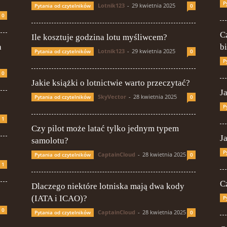
P
Lotnik123
-
29 kwietnia 2025
Pytania od czytelników
0
0
C
Ile kosztuje godzina lotu myśliwcem?
a
b
Lotnik123
-
29 kwietnia 2025
Pytania od czytelników
0
P
0
Jakie książki o lotnictwie warto przeczytać?
J
SkyVector
-
28 kwietnia 2025
Pytania od czytelników
0
P
1
Czy pilot może latać tylko jednym typem
J
samolotu?
P
CaptainCloud
-
28 kwietnia 2025
Pytania od czytelników
0
1
C
Dlaczego niektóre lotniska mają dwa kody
(IATA i ICAO)?
P
0
CaptainCloud
-
28 kwietnia 2025
Pytania od czytelników
0