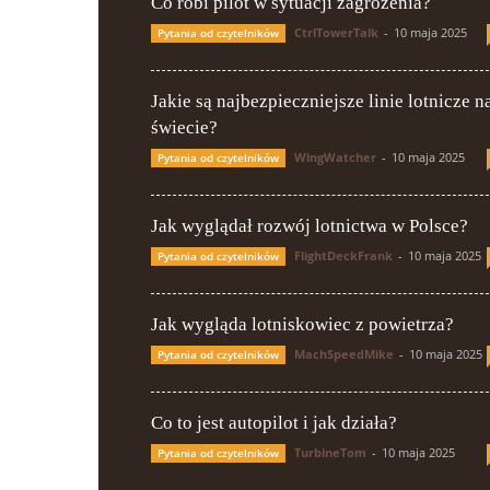
Co robi pilot w sytuacji zagrożenia?
CtrlTowerTalk
-
10 maja 2025
Pytania od czytelników
Jakie są najbezpieczniejsze linie lotnicze n
świecie?
WingWatcher
-
10 maja 2025
Pytania od czytelników
Jak wyglądał rozwój lotnictwa w Polsce?
FlightDeckFrank
-
10 maja 2025
Pytania od czytelników
Jak wygląda lotniskowiec z powietrza?
MachSpeedMike
-
10 maja 2025
Pytania od czytelników
Co to jest autopilot i jak działa?
TurbineTom
-
10 maja 2025
Pytania od czytelników