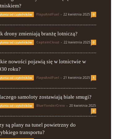
otniskiem?
FlapsAndFuel
-
22 kwietnia 2025
ytania od czytelników
0
ak drony zmieniają branżę lotniczą?
CaptainCloud
-
22 kwietnia 2025
ytania od czytelników
0
akie nowości pojawią się w lotnictwie w
030 roku?
FlapsAndFuel
-
21 kwietnia 2025
ytania od czytelników
1
laczego samoloty zostawiają białe smugi?
BlueYonderCrew
-
20 kwietnia 2025
ytania od czytelników
0
zy są plany na tunel powietrzny do
zybkiego transportu?