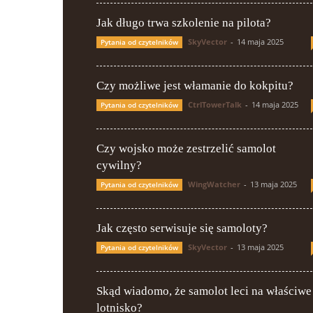
Jak długo trwa szkolenie na pilota?
SkyVector
-
14 maja 2025
Pytania od czytelników
Czy możliwe jest włamanie do kokpitu?
CtrlTowerTalk
-
14 maja 2025
Pytania od czytelników
Czy wojsko może zestrzelić samolot
cywilny?
WingWatcher
-
13 maja 2025
Pytania od czytelników
Jak często serwisuje się samoloty?
SkyVector
-
13 maja 2025
Pytania od czytelników
Skąd wiadomo, że samolot leci na właściwe
lotnisko?