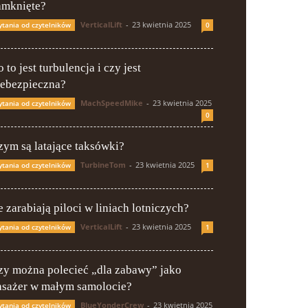
amknięte?
VerticalLift
-
23 kwietnia 2025
ytania od czytelników
0
 to jest turbulencja i czy jest
iebezpieczna?
MachSpeedMike
-
23 kwietnia 2025
ytania od czytelników
0
zym są latające taksówki?
TurbineTom
-
23 kwietnia 2025
ytania od czytelników
1
e zarabiają piloci w liniach lotniczych?
VerticalLift
-
23 kwietnia 2025
ytania od czytelników
1
zy można polecieć „dla zabawy” jako
asażer w małym samolocie?
BlueYonderCrew
-
23 kwietnia 2025
ytania od czytelników