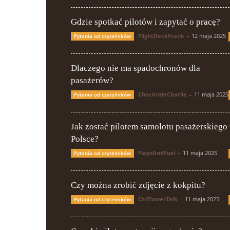
Gdzie spotkać pilotów i zapytać o pracę?
FlightDeckFrank
-
12 maja 2025
Pytania od czytelników
Dlaczego nie ma spadochronów dla
pasażerów?
CheckrideCharlie
-
11 maja 2025
Pytania od czytelników
Jak zostać pilotem samolotu pasażerskiego
Polsce?
FlapsAndFuel
-
11 maja 2025
Pytania od czytelników
Czy można zrobić zdjęcie z kokpitu?
CtrlTowerTalk
-
11 maja 2025
Pytania od czytelników