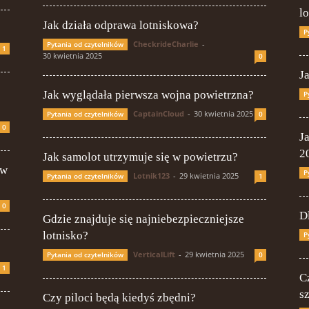
l
Jak działa odprawa lotniskowa?
P
CheckrideCharlie
-
Pytania od czytelników
1
30 kwietnia 2025
0
J
Jak wyglądała pierwsza wojna powietrzna?
P
CaptainCloud
-
30 kwietnia 2025
Pytania od czytelników
0
0
J
2
Jak samolot utrzymuje się w powietrzu?
 w
P
Lotnik123
-
29 kwietnia 2025
Pytania od czytelników
1
0
D
Gdzie znajduje się najniebezpieczniejsze
lotnisko?
P
VerticalLift
-
29 kwietnia 2025
Pytania od czytelników
0
1
C
s
Czy piloci będą kiedyś zbędni?