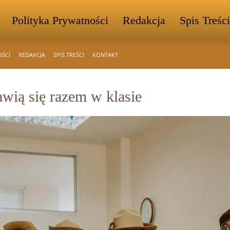
Polityka Prywatności
Redakcja
Spis Treści
OŚCI
REDAKCJA
SPIS TREŚCI
KONTAKT
wią się razem w klasie