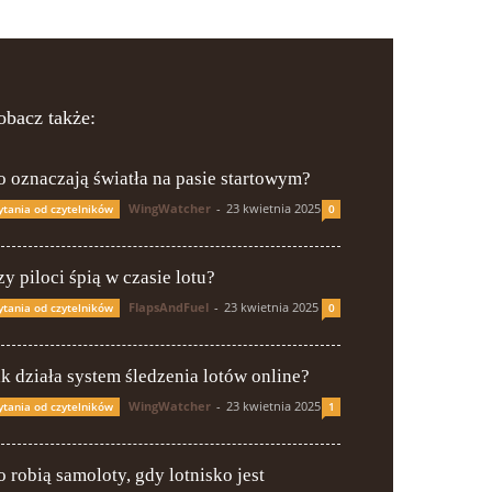
obacz także:
o oznaczają światła na pasie startowym?
WingWatcher
-
23 kwietnia 2025
ytania od czytelników
0
y piloci śpią w czasie lotu?
FlapsAndFuel
-
23 kwietnia 2025
ytania od czytelników
0
ak działa system śledzenia lotów online?
WingWatcher
-
23 kwietnia 2025
ytania od czytelników
1
o robią samoloty, gdy lotnisko jest