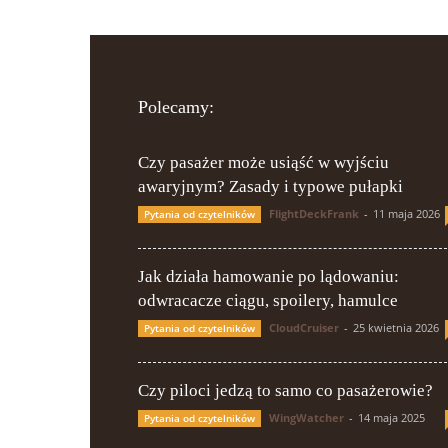
Polecamy:
Czy pasażer może usiąść w wyjściu
awaryjnym? Zasady i typowe pułapki
FlightDeckFrank
-
11 maja 2026
Pytania od czytelników
Jak działa hamowanie po lądowaniu:
odwracacze ciągu, spoilery, hamulce
CloudCruiser
-
25 kwietnia 2026
Pytania od czytelników
Czy piloci jedzą to samo co pasażerowie?
WingWatcher
-
14 maja 2025
Pytania od czytelników