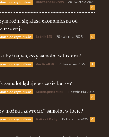
BlueYonderCrew
-
20 kwietnia 2025
ytania od czytelników
0
zym różni się klasa ekonomiczna od
iznesowej?
Lotnik123
-
20 kwietnia 2025
ytania od czytelników
0
aki był największy samolot w historii?
VerticalLift
-
20 kwietnia 2025
ytania od czytelników
1
ak samolot ląduje w czasie burzy?
MachSpeedMike
-
19 kwietnia 2025
ytania od czytelników
0
zy można „zawrócić” samolot w locie?
AvGeekDaily
-
19 kwietnia 2025
ytania od czytelników
0