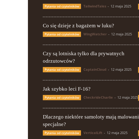
TailwindTales
-
12 maja 2025
Pytania od czytelników
Co się dzieje z bagażem w luku?
WingWatcher
-
12 maja 2025
Pytania od czytelników
Czy są lotniska tylko dla prywatnych
odrzutowców?
CaptainCloud
-
12 maja 2025
Pytania od czytelników
Jak szybko leci F-16?
CheckrideCharlie
-
12 maja 2025
Pytania od czytelników
Dlaczego niektóre samoloty mają malowan
specjalne?
VerticalLift
-
12 maja 2025
Pytania od czytelników