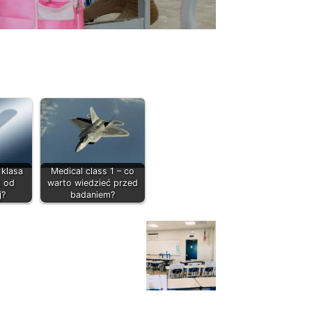
 klasa
Medical class 1 – co
 od
warto wiedzieć przed
j?
badaniem?