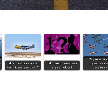
k
Czy można k
e
Jak sprawdza się stan
Jak często serwisuje
używany sam
techniczny samolotu?
się samoloty?
pasażersk