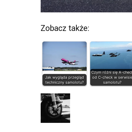
Zobacz także:
Czym różni się A-chec
Jak wygląda przegląd
od C-check w serwisi
techniczny samolotu?
samolotu?