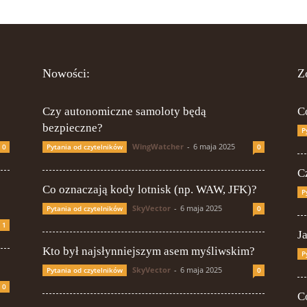
Nowości:
Z
Czy autonomiczne samoloty będą
C
bezpieczne?
P
WingWatcher
-
6 maja 2025
0
Pytania od czytelników
0
Cz
Co oznaczają kody lotnisk (np. WAW, JFK)?
P
SkyVector
-
6 maja 2025
Pytania od czytelników
0
1
J
Kto był najsłynniejszym asem myśliwskim?
P
SkyVector
-
6 maja 2025
Pytania od czytelników
0
0
C