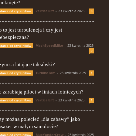
amknięte?
VerticalLift
-
23 kwietnia 2025
ytania od czytelników
0
 to jest turbulencja i czy jest
iebezpieczna?
MachSpeedMike
-
23 kwietnia 2025
ytania od czytelników
0
zym są latające taksówki?
TurbineTom
-
23 kwietnia 2025
ytania od czytelników
1
e zarabiają piloci w liniach lotniczych?
VerticalLift
-
23 kwietnia 2025
ytania od czytelników
1
zy można polecieć „dla zabawy” jako
asażer w małym samolocie?
BlueYonderCrew
-
23 kwietnia 2025
ytania od czytelników