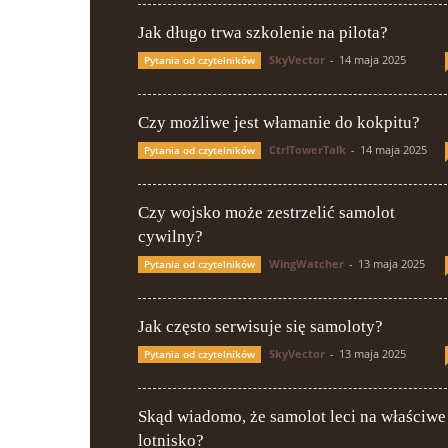
Jak długo trwa szkolenie na pilota?
SkyVector
-
14 maja 2025
Pytania od czytelników
Czy możliwe jest włamanie do kokpitu?
CtrlTowerTalk
-
14 maja 2025
Pytania od czytelników
Czy wojsko może zestrzelić samolot
cywilny?
WingWatcher
-
13 maja 2025
Pytania od czytelników
Jak często serwisuje się samoloty?
SkyVector
-
13 maja 2025
Pytania od czytelników
Skąd wiadomo, że samolot leci na właściwe
lotnisko?