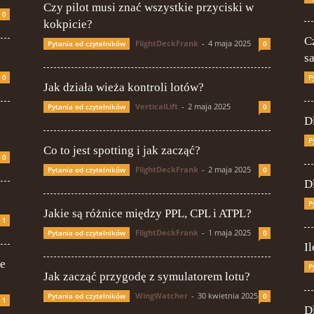
Czy pilot musi znać wszystkie przyciski w
0
kokpicie?
C
FlightDeckFrank
-
4 maja 2025
Pytania od czytelników
0
s
0
P
Jak działa wieża kontroli lotów?
VerticalLift
-
2 maja 2025
Pytania od czytelników
0
D
P
Co to jest spotting i jak zacząć?
0
FlightDeckFrank
-
2 maja 2025
Pytania od czytelników
0
D
P
Jakie są różnice między PPL, CPL i ATPL?
1
FlightDeckFrank
-
1 maja 2025
Pytania od czytelników
0
I
ie
P
Jak zacząć przygodę z symulatorem lotu?
WingWatcher
-
30 kwietnia 2025
Pytania od czytelników
0
1
D