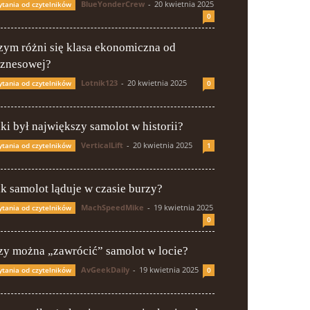
BlueYonderCrew
-
20 kwietnia 2025
ytania od czytelników
0
zym różni się klasa ekonomiczna od
iznesowej?
Lotnik123
-
20 kwietnia 2025
ytania od czytelników
0
aki był największy samolot w historii?
VerticalLift
-
20 kwietnia 2025
ytania od czytelników
1
ak samolot ląduje w czasie burzy?
MachSpeedMike
-
19 kwietnia 2025
ytania od czytelników
0
zy można „zawrócić” samolot w locie?
AvGeekDaily
-
19 kwietnia 2025
ytania od czytelników
0