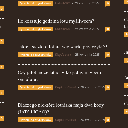
P
Lotnik123
-
29 kwietnia 2025
Pytania od czytelników
0
0
C
Ile kosztuje godzina lotu myśliwcem?
a
b
Lotnik123
-
29 kwietnia 2025
Pytania od czytelników
0
P
0
Jakie książki o lotnictwie warto przeczytać?
J
SkyVector
-
28 kwietnia 2025
Pytania od czytelników
0
P
1
Czy pilot może latać tylko jednym typem
J
samolotu?
P
CaptainCloud
-
28 kwietnia 2025
Pytania od czytelników
0
1
C
Dlaczego niektóre lotniska mają dwa kody
(IATA i ICAO)?
P
0
CaptainCloud
-
28 kwietnia 2025
Pytania od czytelników
0