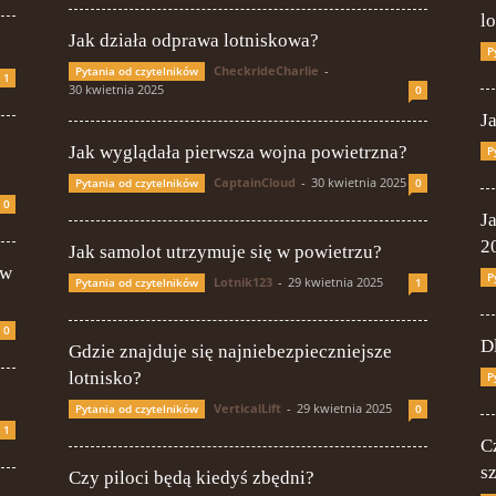
l
Jak działa odprawa lotniskowa?
P
CheckrideCharlie
-
Pytania od czytelników
1
30 kwietnia 2025
0
J
Jak wyglądała pierwsza wojna powietrzna?
P
CaptainCloud
-
30 kwietnia 2025
Pytania od czytelników
0
0
J
2
Jak samolot utrzymuje się w powietrzu?
 w
P
Lotnik123
-
29 kwietnia 2025
Pytania od czytelników
1
0
D
Gdzie znajduje się najniebezpieczniejsze
lotnisko?
P
VerticalLift
-
29 kwietnia 2025
Pytania od czytelników
0
1
C
s
Czy piloci będą kiedyś zbędni?