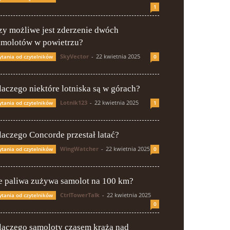
1
zy możliwe jest zderzenie dwóch
amolotów w powietrzu?
SkyVector
-
22 kwietnia 2025
ytania od czytelników
0
laczego niektóre lotniska są w górach?
Lotnik123
-
22 kwietnia 2025
ytania od czytelników
1
laczego Concorde przestał latać?
WingWatcher
-
22 kwietnia 2025
ytania od czytelników
0
le paliwa zużywa samolot na 100 km?
CtrlTowerTalk
-
22 kwietnia 2025
ytania od czytelników
0
laczego samoloty czasem krążą nad