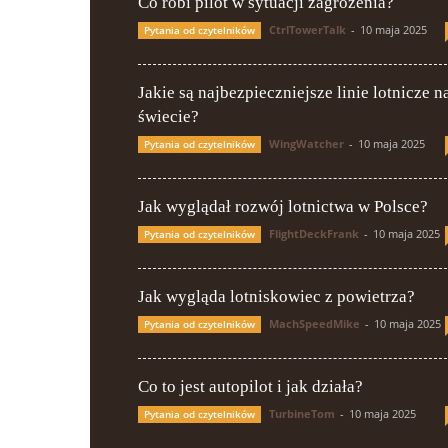
Co robi pilot w sytuacji zagrożenia?
CtrlTowerTalk
-
10 maja 2025
Pytania od czytelników
Jakie są najbezpieczniejsze linie lotnicze n
świecie?
WingWatcher
-
10 maja 2025
Pytania od czytelników
Jak wyglądał rozwój lotnictwa w Polsce?
FlightDeckFrank
-
10 maja 2025
Pytania od czytelników
Jak wygląda lotniskowiec z powietrza?
MachSpeedMike
-
10 maja 2025
Pytania od czytelników
Co to jest autopilot i jak działa?
TurbineTom
-
10 maja 2025
Pytania od czytelników