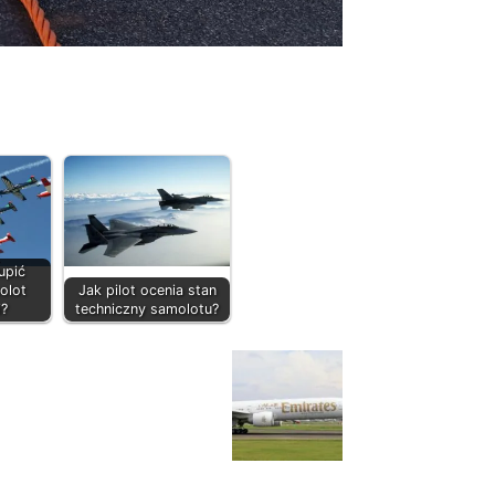
upić
olot
Jak pilot ocenia stan
i?
techniczny samolotu?