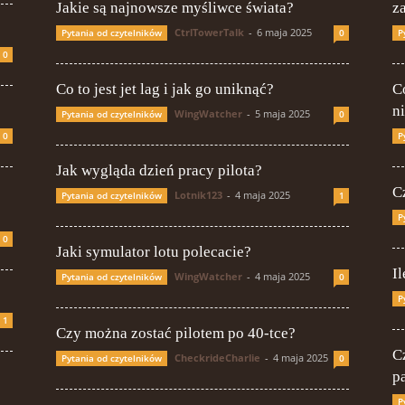
Jakie są najnowsze myśliwce świata?
z
CtrlTowerTalk
-
6 maja 2025
Pytania od czytelników
0
P
0
Co to jest jet lag i jak go uniknąć?
Co
n
WingWatcher
-
5 maja 2025
Pytania od czytelników
0
0
P
Jak wygląda dzień pracy pilota?
C
Lotnik123
-
4 maja 2025
Pytania od czytelników
1
P
0
Jaki symulator lotu polecacie?
Il
WingWatcher
-
4 maja 2025
Pytania od czytelników
0
P
1
Czy można zostać pilotem po 40-tce?
C
CheckrideCharlie
-
4 maja 2025
Pytania od czytelników
0
p
P