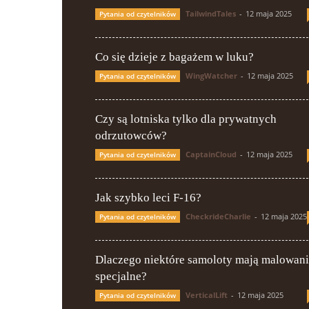
TailwindTales
-
12 maja 2025
Pytania od czytelników
Co się dzieje z bagażem w luku?
WingWatcher
-
12 maja 2025
Pytania od czytelników
Czy są lotniska tylko dla prywatnych
odrzutowców?
CaptainCloud
-
12 maja 2025
Pytania od czytelników
Jak szybko leci F-16?
CheckrideCharlie
-
12 maja 2025
Pytania od czytelników
Dlaczego niektóre samoloty mają malowan
specjalne?
VerticalLift
-
12 maja 2025
Pytania od czytelników