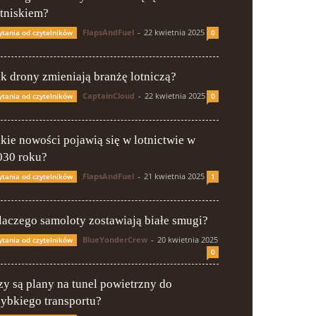
otniskiem?
FlapsAndFuel
-
22 kwietnia 2025
ytania od czytelników
0
ak drony zmieniają branżę lotniczą?
CaptainCloud
-
22 kwietnia 2025
ytania od czytelników
0
akie nowości pojawią się w lotnictwie w
030 roku?
FlapsAndFuel
-
21 kwietnia 2025
ytania od czytelników
1
laczego samoloty zostawiają białe smugi?
BlueYonderCrew
-
20 kwietnia 2025
ytania od czytelników
0
zy są plany na tunel powietrzny do
zybkiego transportu?