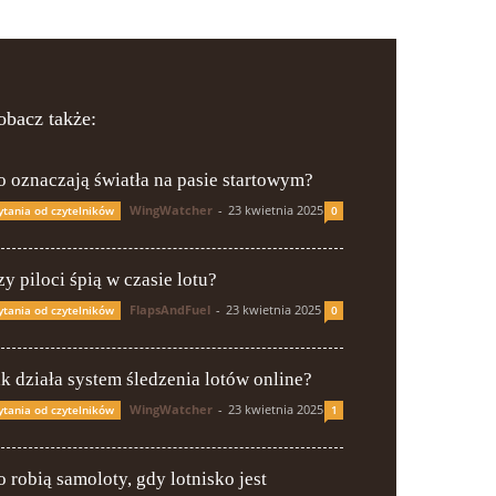
obacz także:
o oznaczają światła na pasie startowym?
WingWatcher
-
23 kwietnia 2025
ytania od czytelników
0
y piloci śpią w czasie lotu?
FlapsAndFuel
-
23 kwietnia 2025
ytania od czytelników
0
ak działa system śledzenia lotów online?
WingWatcher
-
23 kwietnia 2025
ytania od czytelników
1
o robią samoloty, gdy lotnisko jest