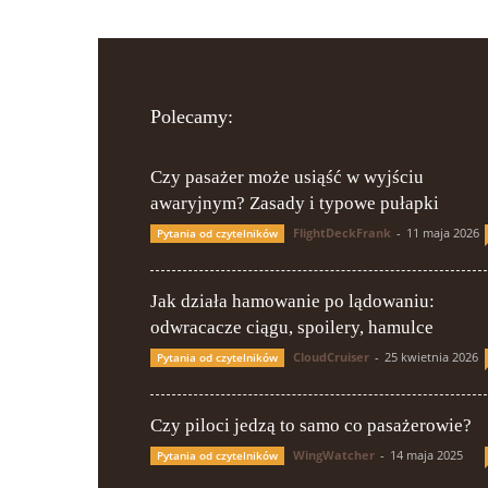
Polecamy:
Czy pasażer może usiąść w wyjściu
awaryjnym? Zasady i typowe pułapki
FlightDeckFrank
-
11 maja 2026
Pytania od czytelników
Jak działa hamowanie po lądowaniu:
odwracacze ciągu, spoilery, hamulce
CloudCruiser
-
25 kwietnia 2026
Pytania od czytelników
Czy piloci jedzą to samo co pasażerowie?
WingWatcher
-
14 maja 2025
Pytania od czytelników