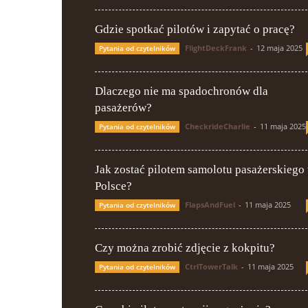
Gdzie spotkać pilotów i zapytać o pracę?
FlightDeckFrank
-
12 maja 2025
Pytania od czytelników
Dlaczego nie ma spadochronów dla
pasażerów?
CheckrideCharlie
-
11 maja 2025
Pytania od czytelników
Jak zostać pilotem samolotu pasażerskiego
Polsce?
FlapsAndFuel
-
11 maja 2025
Pytania od czytelników
Czy można zrobić zdjęcie z kokpitu?
CtrlTowerTalk
-
11 maja 2025
Pytania od czytelników