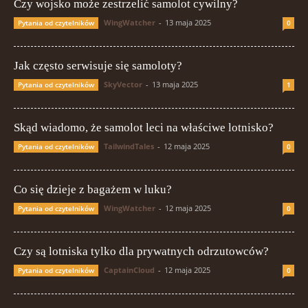
Czy wojsko może zestrzelić samolot cywilny?
WingWatcher
-
13 maja 2025
Pytania od czytelników
0
Jak często serwisuje się samoloty?
SkyVector
-
13 maja 2025
Pytania od czytelników
1
Skąd wiadomo, że samolot leci na właściwe lotnisko?
TailwindTales
-
12 maja 2025
Pytania od czytelników
0
Co się dzieje z bagażem w luku?
WingWatcher
-
12 maja 2025
Pytania od czytelników
0
Czy są lotniska tylko dla prywatnych odrzutowców?
CaptainCloud
-
12 maja 2025
Pytania od czytelników
0