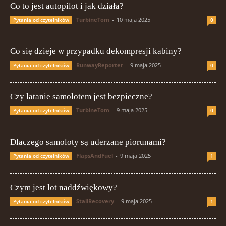
Co to jest autopilot i jak działa?
TurbineTom
-
10 maja 2025
Pytania od czytelników
0
Co się dzieje w przypadku dekompresji kabiny?
RunwayReporter
-
9 maja 2025
Pytania od czytelników
0
Czy latanie samolotem jest bezpieczne?
TurbineTom
-
9 maja 2025
Pytania od czytelników
0
Dlaczego samoloty są uderzane piorunami?
FlapsAndFuel
-
9 maja 2025
Pytania od czytelników
1
Czym jest lot naddźwiękowy?
StallRecovery
-
9 maja 2025
Pytania od czytelników
1