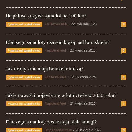
Ile paliwa zużywa samolot na 100 km?
CtrlTowerTalk
-
22 kwietnia 2025
Pytania od czytelników
0
Dlaczego samoloty czasem krążą nad lotniskiem?
FlapsAndFuel
-
22 kwietnia 2025
Pytania od czytelników
0
Jak drony zmieniają branżę lotniczą?
CaptainCloud
-
22 kwietnia 2025
Pytania od czytelników
0
Jakie nowości pojawią się w lotnictwie w 2030 roku?
FlapsAndFuel
-
21 kwietnia 2025
Pytania od czytelników
1
Dlaczego samoloty zostawiają białe smugi?
BlueYonderCrew
-
20 kwietnia 2025
Pytania od czytelników
0