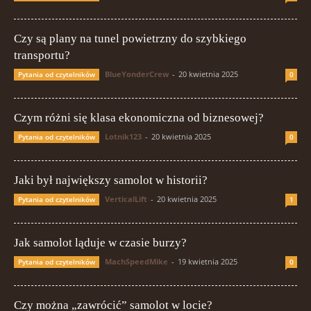
Czy są plany na tunel powietrzny do szybkiego
transportu?
BlueYonderCrew
-
20 kwietnia 2025
Pytania od czytelników
0
Czym różni się klasa ekonomiczna od biznesowej?
Lotnik123
-
20 kwietnia 2025
Pytania od czytelników
0
Jaki był największy samolot w historii?
VerticalLift
-
20 kwietnia 2025
Pytania od czytelników
1
Jak samolot ląduje w czasie burzy?
MachSpeedMike
-
19 kwietnia 2025
Pytania od czytelników
0
Czy można „zawrócić” samolot w locie?