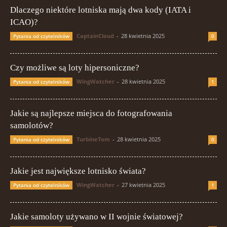
Dlaczego niektóre lotniska mają dwa kody (IATA i
ICAO)?
CaptainCloud
-
28 kwietnia 2025
Pytania od czytelników
0
Czy możliwe są loty hipersoniczne?
WingWatcher
-
28 kwietnia 2025
Pytania od czytelników
1
Jakie są najlepsze miejsca do fotografowania
samolotów?
TurbineTom
-
28 kwietnia 2025
Pytania od czytelników
0
Jakie jest największe lotnisko świata?
WingWatcher
-
27 kwietnia 2025
Pytania od czytelników
1
Jakie samoloty używano w II wojnie światowej?