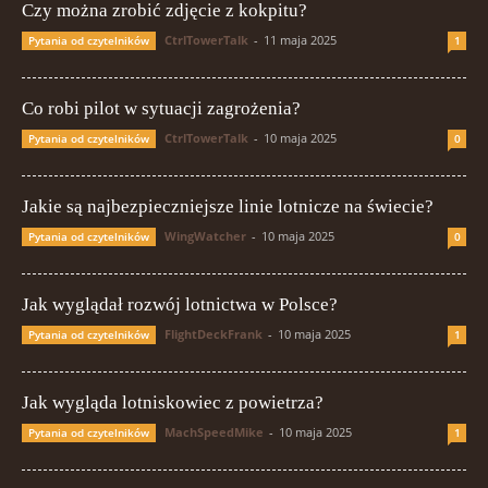
Czy można zrobić zdjęcie z kokpitu?
CtrlTowerTalk
-
11 maja 2025
Pytania od czytelników
1
Co robi pilot w sytuacji zagrożenia?
CtrlTowerTalk
-
10 maja 2025
Pytania od czytelników
0
Jakie są najbezpieczniejsze linie lotnicze na świecie?
WingWatcher
-
10 maja 2025
Pytania od czytelników
0
Jak wyglądał rozwój lotnictwa w Polsce?
FlightDeckFrank
-
10 maja 2025
Pytania od czytelników
1
Jak wygląda lotniskowiec z powietrza?
MachSpeedMike
-
10 maja 2025
Pytania od czytelników
1