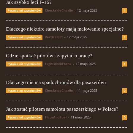
Jak szybko leci F-16?
CheckrideCharlie
-
12 maja 2025
Pytania od czytelników
1
Dlaczego niektóre samoloty mają malowanie specjalne?
VerticalLift
-
12 maja 2025
Pytania od czytelników
1
Gdzie spotkać pilotów i zapytać o pracę?
FlightDeckFrank
-
12 maja 2025
Pytania od czytelników
1
Dlaczego nie ma spadochronów dla pasażerów?
CheckrideCharlie
-
11 maja 2025
Pytania od czytelników
0
Jak zostać pilotem samolotu pasażerskiego w Polsce?
FlapsAndFuel
-
11 maja 2025
Pytania od czytelników
0