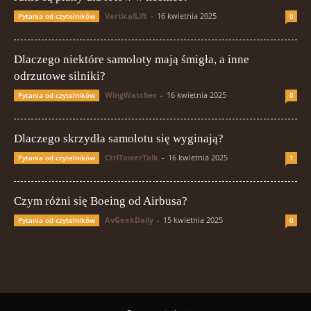
VerticalLift
-
16 kwietnia 2025
Pytania od czytelników
0
Dlaczego niektóre samoloty mają śmigła, a inne
odrzutowe silniki?
WingWatcher
-
16 kwietnia 2025
Pytania od czytelników
0
Dlaczego skrzydła samolotu się wyginają?
CtrlTowerTalk
-
16 kwietnia 2025
Pytania od czytelników
1
Czym różni się Boeing od Airbusa?
AvGeekDaily
-
15 kwietnia 2025
Pytania od czytelników
0