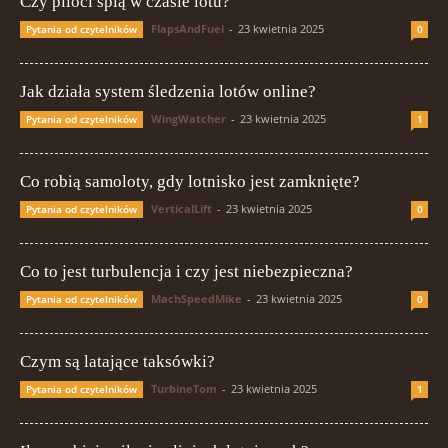
Czy piloci śpią w czasie lotu?
FlapsAndFuel
-
23 kwietnia 2025
Pytania od czytelników
0
Jak działa system śledzenia lotów online?
WingWatcher
-
23 kwietnia 2025
Pytania od czytelników
1
Co robią samoloty, gdy lotnisko jest zamknięte?
VerticalLift
-
23 kwietnia 2025
Pytania od czytelników
0
Co to jest turbulencja i czy jest niebezpieczna?
MachSpeedMike
-
23 kwietnia 2025
Pytania od czytelników
0
Czym są latające taksówki?
TurbineTom
-
23 kwietnia 2025
Pytania od czytelników
1