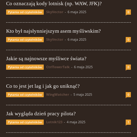
Co oznaczają kody lotnisk (np. WAW, JFK)?
SkyVector
-
6 maja 2025
Pytania od czytelników
0
Kto był najsłynniejszym asem myśliwskim?
SkyVector
-
6 maja 2025
Pytania od czytelników
0
Jakie są najnowsze myśliwce świata?
CtrlTowerTalk
-
6 maja 2025
Pytania od czytelników
0
Co to jest jet lag i jak go uniknąć?
WingWatcher
-
5 maja 2025
Pytania od czytelników
0
Jak wygląda dzień pracy pilota?
Lotnik123
-
4 maja 2025
Pytania od czytelników
1