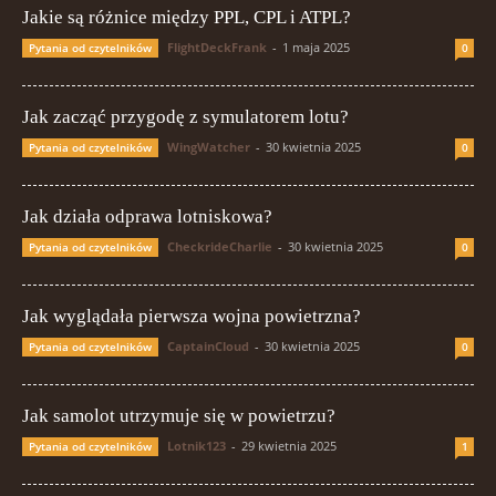
Jakie są różnice między PPL, CPL i ATPL?
FlightDeckFrank
-
1 maja 2025
Pytania od czytelników
0
Jak zacząć przygodę z symulatorem lotu?
WingWatcher
-
30 kwietnia 2025
Pytania od czytelników
0
Jak działa odprawa lotniskowa?
CheckrideCharlie
-
30 kwietnia 2025
Pytania od czytelników
0
Jak wyglądała pierwsza wojna powietrzna?
CaptainCloud
-
30 kwietnia 2025
Pytania od czytelników
0
Jak samolot utrzymuje się w powietrzu?
Lotnik123
-
29 kwietnia 2025
Pytania od czytelników
1