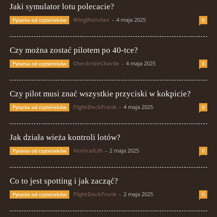
Jaki symulator lotu polecacie?
WingWatcher
-
4 maja 2025
Pytania od czytelników
0
Czy można zostać pilotem po 40-tce?
CheckrideCharlie
-
4 maja 2025
Pytania od czytelników
0
Czy pilot musi znać wszystkie przyciski w kokpicie?
FlightDeckFrank
-
4 maja 2025
Pytania od czytelników
0
Jak działa wieża kontroli lotów?
VerticalLift
-
2 maja 2025
Pytania od czytelników
0
Co to jest spotting i jak zacząć?
FlightDeckFrank
-
2 maja 2025
Pytania od czytelników
0