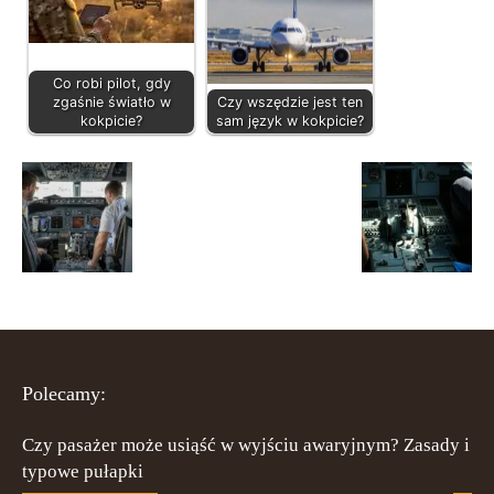
Co robi pilot, gdy
zgaśnie światło w
Czy wszędzie jest ten
kokpicie?
sam język w kokpicie?
Polecamy:
Czy pasażer może usiąść w wyjściu awaryjnym? Zasady i
typowe pułapki