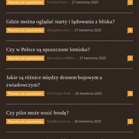
TurbineTom
-
27 kwietnia 2025
Pytania od czytelników
1
Gdzie można oglądać starty i lądowania z bliska?
WingWatcher
-
27 kwietnia 2025
Pytania od czytelników
0
Czy w Polsce są opuszczone lotniska?
MachSpeedMike
-
27 kwietnia 2025
Pytania od czytelników
1
Jakie są różnice między dronem bojowym a
zwiadowczym?
CtrlTowerTalk
-
26 kwietnia 2025
Pytania od czytelników
0
Czy pilot może nosić brodę?
StallRecovery
-
26 kwietnia 2025
Pytania od czytelników
0