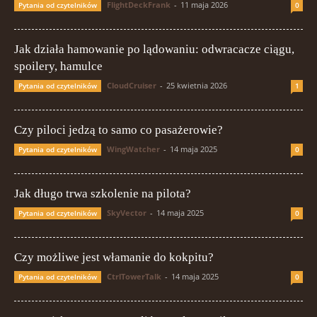
FlightDeckFrank
-
11 maja 2026
Pytania od czytelników
0
Jak działa hamowanie po lądowaniu: odwracacze ciągu,
spoilery, hamulce
CloudCruiser
-
25 kwietnia 2026
Pytania od czytelników
1
Czy piloci jedzą to samo co pasażerowie?
WingWatcher
-
14 maja 2025
Pytania od czytelników
0
Jak długo trwa szkolenie na pilota?
SkyVector
-
14 maja 2025
Pytania od czytelników
0
Czy możliwe jest włamanie do kokpitu?
CtrlTowerTalk
-
14 maja 2025
Pytania od czytelników
0