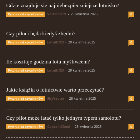
Gdzie znajduje się najniebezpieczniejsze lotnisko?
VerticalLift
-
29 kwietnia 2025
Pytania od czytelników
0
Czy piloci będą kiedyś zbędni?
Lotnik123
-
29 kwietnia 2025
Pytania od czytelników
0
Ile kosztuje godzina lotu myśliwcem?
Lotnik123
-
29 kwietnia 2025
Pytania od czytelników
0
Jakie książki o lotnictwie warto przeczytać?
SkyVector
-
28 kwietnia 2025
Pytania od czytelników
0
Czy pilot może latać tylko jednym typem samolotu?
CaptainCloud
-
28 kwietnia 2025
Pytania od czytelników
0