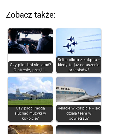
Zobacz także:
Selfie pilota z kokpitu –
Czy pilot boi się latać?
kiedy to już naruszenie
O stresie, presji i…
przepisów?
Czy piloci mogą
Relacje w kokpicie – jak
słuchać muzyki w
działa team w
kokpicie?
powietrzu?