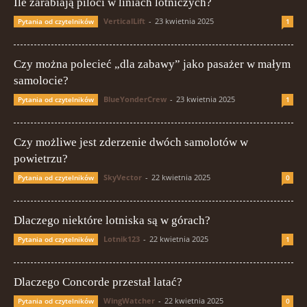
Ile zarabiają piloci w liniach lotniczych?
VerticalLift
-
23 kwietnia 2025
Pytania od czytelników
1
Czy można polecieć „dla zabawy” jako pasażer w małym
samolocie?
BlueYonderCrew
-
23 kwietnia 2025
Pytania od czytelników
1
Czy możliwe jest zderzenie dwóch samolotów w
powietrzu?
SkyVector
-
22 kwietnia 2025
Pytania od czytelników
0
Dlaczego niektóre lotniska są w górach?
Lotnik123
-
22 kwietnia 2025
Pytania od czytelników
1
Dlaczego Concorde przestał latać?
WingWatcher
-
22 kwietnia 2025
Pytania od czytelników
0