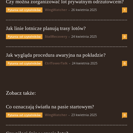
Czy można zorganizować lot prywatnym odrzutowcem?
WingWatcher
-
26 kwietnia 2025
Pytania od czytelników
1
Jak linie lotnicze planują trasy lotów?
StallRecovery
-
24 kwietnia 2025
Pytania od czytelników
0
Jak wygląda procedura awaryjna na pokładzie?
CtrlTowerTalk
-
24 kwietnia 2025
Pytania od czytelników
0
Zobacz także:
Co oznaczają światła na pasie startowym?
WingWatcher
-
23 kwietnia 2025
Pytania od czytelników
0