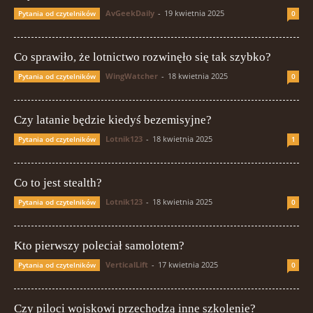
AvGeekDaily
-
19 kwietnia 2025
Pytania od czytelników
0
Co sprawiło, że lotnictwo rozwinęło się tak szybko?
WingWatcher
-
18 kwietnia 2025
Pytania od czytelników
0
Czy latanie będzie kiedyś bezemisyjne?
Lotnik123
-
18 kwietnia 2025
Pytania od czytelników
1
Co to jest stealth?
Lotnik123
-
18 kwietnia 2025
Pytania od czytelników
0
Kto pierwszy poleciał samolotem?
VerticalLift
-
17 kwietnia 2025
Pytania od czytelników
0
Czy piloci wojskowi przechodzą inne szkolenie?