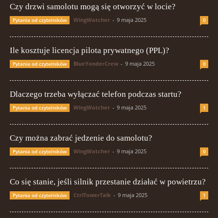
Czy drzwi samolotu mogą się otworzyć w locie?
WingWatcher
-
9 maja 2025
Pytania od czytelników
0
Ile kosztuje licencja pilota prywatnego (PPL)?
BlueYonderCrew
-
9 maja 2025
Pytania od czytelników
0
Dlaczego trzeba wyłączać telefon podczas startu?
WingWatcher
-
9 maja 2025
Pytania od czytelników
1
Czy można zabrać jedzenie do samolotu?
WingWatcher
-
9 maja 2025
Pytania od czytelników
0
Co się stanie, jeśli silnik przestanie działać w powietrzu?
CtrlTowerTalk
-
9 maja 2025
Pytania od czytelników
1