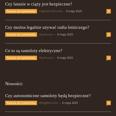
Czy latanie w ciąży jest bezpieczne?
FlightDeckFrank
-
9 maja 2025
Pytania od czytelników
0
Czy można legalnie używać radia lotniczego?
SkyVector
-
8 maja 2025
Pytania od czytelników
0
Co to są samoloty elektryczne?
SkyVector
-
8 maja 2025
Pytania od czytelników
0
Nowości:
Czy autonomiczne samoloty będą bezpieczne?
WingWatcher
-
6 maja 2025
Pytania od czytelników
0