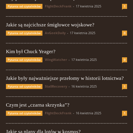
FlightDeckFrank
-
17 kwietnia 2025
Pytania od czytelników
1
Jakie są najcichsze śmigłowce wojskowe?
AvGeekDaily
-
17 kwietnia 2025
Pytania od czytelników
0
Kim był Chuck Yeager?
WingWatcher
-
17 kwietnia 2025
Pytania od czytelników
0
Jakie były najważniejsze przełomy w historii lotnictwa?
StallRecovery
-
16 kwietnia 2025
Pytania od czytelników
1
Czym jest „czarna skrzynka”?
FlightDeckFrank
-
16 kwietnia 2025
Pytania od czytelników
1
Jakie są plany dla lotów w kosmos?