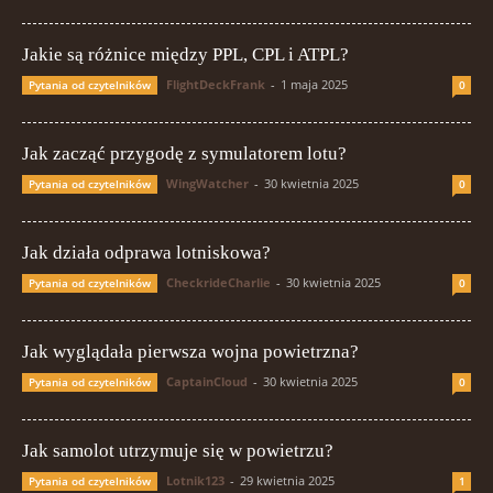
Jakie są różnice między PPL, CPL i ATPL?
FlightDeckFrank
-
1 maja 2025
Pytania od czytelników
0
Jak zacząć przygodę z symulatorem lotu?
WingWatcher
-
30 kwietnia 2025
Pytania od czytelników
0
Jak działa odprawa lotniskowa?
CheckrideCharlie
-
30 kwietnia 2025
Pytania od czytelników
0
Jak wyglądała pierwsza wojna powietrzna?
CaptainCloud
-
30 kwietnia 2025
Pytania od czytelników
0
Jak samolot utrzymuje się w powietrzu?
Lotnik123
-
29 kwietnia 2025
Pytania od czytelników
1