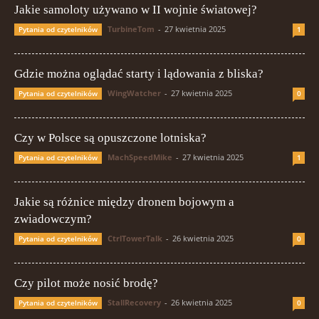
Jakie samoloty używano w II wojnie światowej?
TurbineTom
-
27 kwietnia 2025
Pytania od czytelników
1
Gdzie można oglądać starty i lądowania z bliska?
WingWatcher
-
27 kwietnia 2025
Pytania od czytelników
0
Czy w Polsce są opuszczone lotniska?
MachSpeedMike
-
27 kwietnia 2025
Pytania od czytelników
1
Jakie są różnice między dronem bojowym a
zwiadowczym?
CtrlTowerTalk
-
26 kwietnia 2025
Pytania od czytelników
0
Czy pilot może nosić brodę?
StallRecovery
-
26 kwietnia 2025
Pytania od czytelników
0