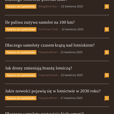
WingWatcher
-
22 kwietnia 2025
Pytania od czytelników
0
Ile paliwa zużywa samolot na 100 km?
CtrlTowerTalk
-
22 kwietnia 2025
Pytania od czytelników
0
Dlaczego samoloty czasem krążą nad lotniskiem?
FlapsAndFuel
-
22 kwietnia 2025
Pytania od czytelników
0
Jak drony zmieniają branżę lotniczą?
CaptainCloud
-
22 kwietnia 2025
Pytania od czytelników
0
Jakie nowości pojawią się w lotnictwie w 2030 roku?
FlapsAndFuel
-
21 kwietnia 2025
Pytania od czytelników
1
Dlaczego samoloty zostawiają białe smugi?