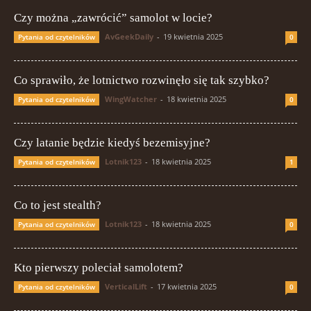
Czy można „zawrócić” samolot w locie?
AvGeekDaily
-
19 kwietnia 2025
Pytania od czytelników
0
Co sprawiło, że lotnictwo rozwinęło się tak szybko?
WingWatcher
-
18 kwietnia 2025
Pytania od czytelników
0
Czy latanie będzie kiedyś bezemisyjne?
Lotnik123
-
18 kwietnia 2025
Pytania od czytelników
1
Co to jest stealth?
Lotnik123
-
18 kwietnia 2025
Pytania od czytelników
0
Kto pierwszy poleciał samolotem?
VerticalLift
-
17 kwietnia 2025
Pytania od czytelników
0