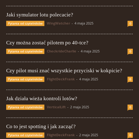
Jaki symulator lotu polecacie?
WingWatcher
-
4 maja 2025
Pytania od czytelników
0
Czy można zostać pilotem po 40-tce?
CheckrideCharlie
-
4 maja 2025
Pytania od czytelników
0
Czy pilot musi znać wszystkie przyciski w kokpicie?
FlightDeckFrank
-
4 maja 2025
Pytania od czytelników
0
Jak działa wieża kontroli lotów?
VerticalLift
-
2 maja 2025
Pytania od czytelników
0
Co to jest spotting i jak zacząć?
FlightDeckFrank
-
2 maja 2025
Pytania od czytelników
0