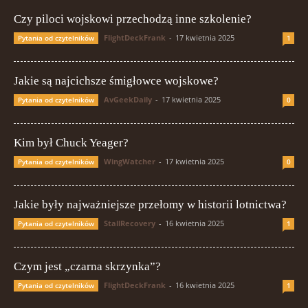
Czy piloci wojskowi przechodzą inne szkolenie?
FlightDeckFrank
-
17 kwietnia 2025
Pytania od czytelników
1
Jakie są najcichsze śmigłowce wojskowe?
AvGeekDaily
-
17 kwietnia 2025
Pytania od czytelników
0
Kim był Chuck Yeager?
WingWatcher
-
17 kwietnia 2025
Pytania od czytelników
0
Jakie były najważniejsze przełomy w historii lotnictwa?
StallRecovery
-
16 kwietnia 2025
Pytania od czytelników
1
Czym jest „czarna skrzynka”?
FlightDeckFrank
-
16 kwietnia 2025
Pytania od czytelników
1