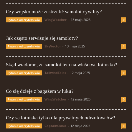
Czy wojsko może zestrzelić samolot cywilny?
WingWatcher
-
13 maja 2025
Pytania od czytelników
0
Jak często serwisuje się samoloty?
SkyVector
-
13 maja 2025
Pytania od czytelników
1
Skąd wiadomo, że samolot leci na właściwe lotnisko?
TailwindTales
-
12 maja 2025
Pytania od czytelników
0
Co się dzieje z bagażem w luku?
WingWatcher
-
12 maja 2025
Pytania od czytelników
0
Czy są lotniska tylko dla prywatnych odrzutowców?
CaptainCloud
-
12 maja 2025
Pytania od czytelników
0