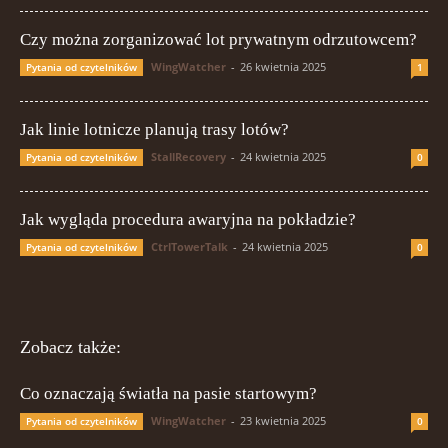
Czy można zorganizować lot prywatnym odrzutowcem?
WingWatcher
-
26 kwietnia 2025
Pytania od czytelników
1
Jak linie lotnicze planują trasy lotów?
StallRecovery
-
24 kwietnia 2025
Pytania od czytelników
0
Jak wygląda procedura awaryjna na pokładzie?
CtrlTowerTalk
-
24 kwietnia 2025
Pytania od czytelników
0
Zobacz także:
Co oznaczają światła na pasie startowym?
WingWatcher
-
23 kwietnia 2025
Pytania od czytelników
0