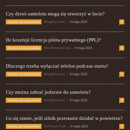
Czy drzwi samolotu mogą się otworzyć w locie?
WingWatcher
-
9 maja 2025
Pytania od czytelników
0
Ile kosztuje licencja pilota prywatnego (PPL)?
BlueYonderCrew
-
9 maja 2025
Pytania od czytelników
0
Dlaczego trzeba wyłączać telefon podczas startu?
WingWatcher
-
9 maja 2025
Pytania od czytelników
1
Czy można zabrać jedzenie do samolotu?
WingWatcher
-
9 maja 2025
Pytania od czytelników
0
Co się stanie, jeśli silnik przestanie działać w powietrzu?
CtrlTowerTalk
-
9 maja 2025
Pytania od czytelników
1