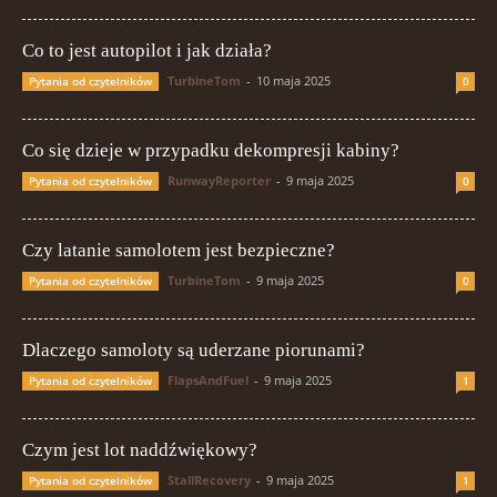
Co to jest autopilot i jak działa?
TurbineTom
-
10 maja 2025
Pytania od czytelników
0
Co się dzieje w przypadku dekompresji kabiny?
RunwayReporter
-
9 maja 2025
Pytania od czytelników
0
Czy latanie samolotem jest bezpieczne?
TurbineTom
-
9 maja 2025
Pytania od czytelników
0
Dlaczego samoloty są uderzane piorunami?
FlapsAndFuel
-
9 maja 2025
Pytania od czytelników
1
Czym jest lot naddźwiękowy?
StallRecovery
-
9 maja 2025
Pytania od czytelników
1