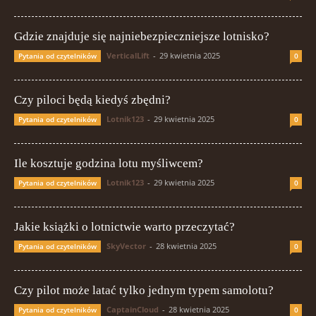
Gdzie znajduje się najniebezpieczniejsze lotnisko?
VerticalLift
-
29 kwietnia 2025
Pytania od czytelników
0
Czy piloci będą kiedyś zbędni?
Lotnik123
-
29 kwietnia 2025
Pytania od czytelników
0
Ile kosztuje godzina lotu myśliwcem?
Lotnik123
-
29 kwietnia 2025
Pytania od czytelników
0
Jakie książki o lotnictwie warto przeczytać?
SkyVector
-
28 kwietnia 2025
Pytania od czytelników
0
Czy pilot może latać tylko jednym typem samolotu?
CaptainCloud
-
28 kwietnia 2025
Pytania od czytelników
0