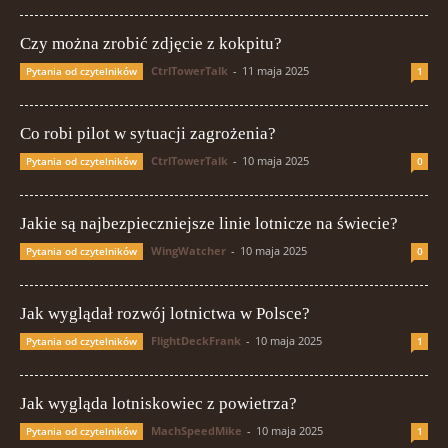
Czy można zrobić zdjęcie z kokpitu?
CtrlTowerTalk
-
11 maja 2025
Pytania od czytelników
1
Co robi pilot w sytuacji zagrożenia?
CtrlTowerTalk
-
10 maja 2025
Pytania od czytelników
0
Jakie są najbezpieczniejsze linie lotnicze na świecie?
WingWatcher
-
10 maja 2025
Pytania od czytelników
0
Jak wyglądał rozwój lotnictwa w Polsce?
FlightDeckFrank
-
10 maja 2025
Pytania od czytelników
1
Jak wygląda lotniskowiec z powietrza?
MachSpeedMike
-
10 maja 2025
Pytania od czytelników
1