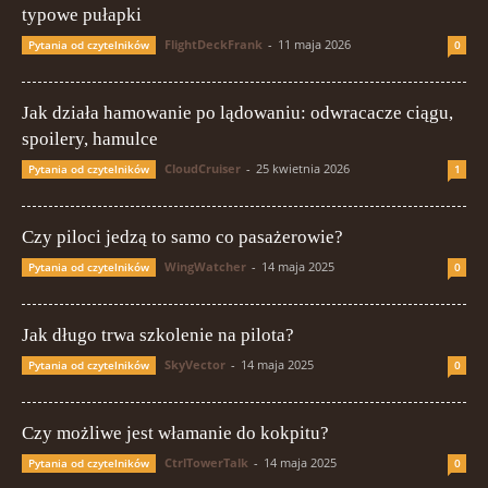
typowe pułapki
FlightDeckFrank
-
11 maja 2026
Pytania od czytelników
0
Jak działa hamowanie po lądowaniu: odwracacze ciągu,
spoilery, hamulce
CloudCruiser
-
25 kwietnia 2026
Pytania od czytelników
1
Czy piloci jedzą to samo co pasażerowie?
WingWatcher
-
14 maja 2025
Pytania od czytelników
0
Jak długo trwa szkolenie na pilota?
SkyVector
-
14 maja 2025
Pytania od czytelników
0
Czy możliwe jest włamanie do kokpitu?
CtrlTowerTalk
-
14 maja 2025
Pytania od czytelników
0