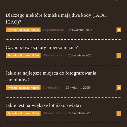
Dlaczego niektóre lotniska mają dwa kody (IATA i
ICAO)?
CaptainCloud
-
28 kwietnia 2025
Pytania od czytelników
0
Czy możliwe są loty hipersoniczne?
WingWatcher
-
28 kwietnia 2025
Pytania od czytelników
1
Jakie są najlepsze miejsca do fotografowania
samolotów?
TurbineTom
-
28 kwietnia 2025
Pytania od czytelników
0
Jakie jest największe lotnisko świata?
WingWatcher
-
27 kwietnia 2025
Pytania od czytelników
1