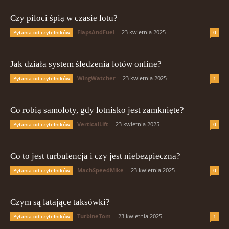
Czy piloci śpią w czasie lotu?
FlapsAndFuel
-
23 kwietnia 2025
Pytania od czytelników
0
Jak działa system śledzenia lotów online?
WingWatcher
-
23 kwietnia 2025
Pytania od czytelników
1
Co robią samoloty, gdy lotnisko jest zamknięte?
VerticalLift
-
23 kwietnia 2025
Pytania od czytelników
0
Co to jest turbulencja i czy jest niebezpieczna?
MachSpeedMike
-
23 kwietnia 2025
Pytania od czytelników
0
Czym są latające taksówki?
TurbineTom
-
23 kwietnia 2025
Pytania od czytelników
1