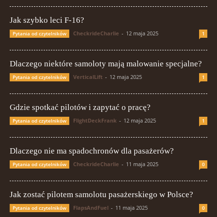
Jak szybko leci F-16?
CheckrideCharlie
-
12 maja 2025
Pytania od czytelników
1
Dlaczego niektóre samoloty mają malowanie specjalne?
VerticalLift
-
12 maja 2025
Pytania od czytelników
1
Gdzie spotkać pilotów i zapytać o pracę?
FlightDeckFrank
-
12 maja 2025
Pytania od czytelników
1
Dlaczego nie ma spadochronów dla pasażerów?
CheckrideCharlie
-
11 maja 2025
Pytania od czytelników
0
Jak zostać pilotem samolotu pasażerskiego w Polsce?
FlapsAndFuel
-
11 maja 2025
Pytania od czytelników
0