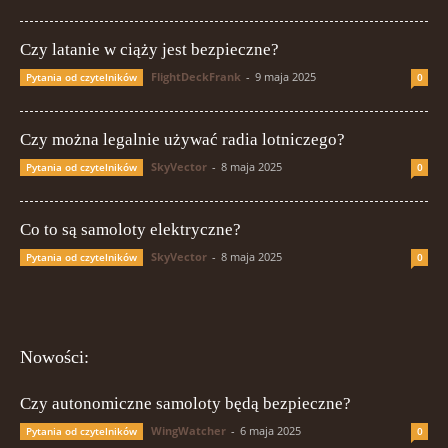
Czy latanie w ciąży jest bezpieczne?
FlightDeckFrank
-
9 maja 2025
Pytania od czytelników
0
Czy można legalnie używać radia lotniczego?
SkyVector
-
8 maja 2025
Pytania od czytelników
0
Co to są samoloty elektryczne?
SkyVector
-
8 maja 2025
Pytania od czytelników
0
Nowości:
Czy autonomiczne samoloty będą bezpieczne?
WingWatcher
-
6 maja 2025
Pytania od czytelników
0