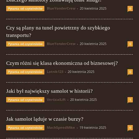
BlueYonderCrew
-
20 kwietnia 2025
Pytania od czytelników
0
Czy są plany na tunel powietrzny do szybkiego
transportu?
BlueYonderCrew
-
20 kwietnia 2025
Pytania od czytelników
0
Czym różni się klasa ekonomiczna od biznesowej?
Lotnik123
-
20 kwietnia 2025
Pytania od czytelników
0
Jaki był największy samolot w historii?
VerticalLift
-
20 kwietnia 2025
Pytania od czytelników
1
Jak samolot ląduje w czasie burzy?
MachSpeedMike
-
19 kwietnia 2025
Pytania od czytelników
0