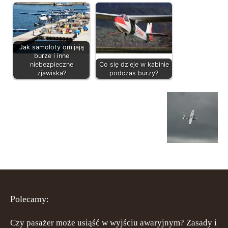
Jak samoloty omijają
burze i inne
niebezpieczne
Co się dzieje w kabinie
zjawiska?
podczas burzy?
Polecamy:
Czy pasażer może usiąść w wyjściu awaryjnym? Zasady i