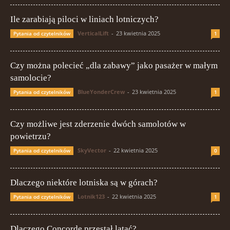
Ile zarabiają piloci w liniach lotniczych?
VerticalLift
-
23 kwietnia 2025
Pytania od czytelników
1
Czy można polecieć „dla zabawy” jako pasażer w małym
samolocie?
BlueYonderCrew
-
23 kwietnia 2025
Pytania od czytelników
1
Czy możliwe jest zderzenie dwóch samolotów w
powietrzu?
SkyVector
-
22 kwietnia 2025
Pytania od czytelników
0
Dlaczego niektóre lotniska są w górach?
Lotnik123
-
22 kwietnia 2025
Pytania od czytelników
1
Dlaczego Concorde przestał latać?