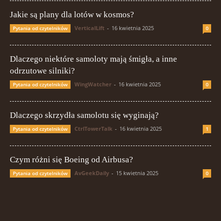
Jakie są plany dla lotów w kosmos?
VerticalLift
-
16 kwietnia 2025
Pytania od czytelników
0
Dlaczego niektóre samoloty mają śmigła, a inne
odrzutowe silniki?
WingWatcher
-
16 kwietnia 2025
Pytania od czytelników
0
Dlaczego skrzydła samolotu się wyginają?
CtrlTowerTalk
-
16 kwietnia 2025
Pytania od czytelników
1
Czym różni się Boeing od Airbusa?
AvGeekDaily
-
15 kwietnia 2025
Pytania od czytelników
0