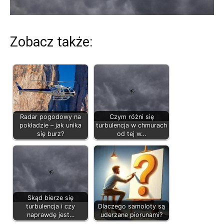
Zobacz także:
Radar pogodowy na
Czym różni się
pokładzie – jak unika
turbulencja w chmurach
się burz?
od tej w…
Skąd bierze się
turbulencja i czy
Dlaczego samoloty są
naprawdę jest…
uderzane piorunami?