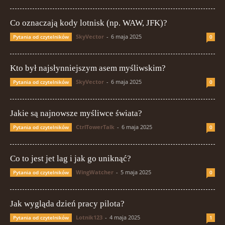
Co oznaczają kody lotnisk (np. WAW, JFK)?
SkyVector
-
6 maja 2025
Pytania od czytelników
0
Kto był najsłynniejszym asem myśliwskim?
SkyVector
-
6 maja 2025
Pytania od czytelników
0
Jakie są najnowsze myśliwce świata?
CtrlTowerTalk
-
6 maja 2025
Pytania od czytelników
0
Co to jest jet lag i jak go uniknąć?
WingWatcher
-
5 maja 2025
Pytania od czytelników
0
Jak wygląda dzień pracy pilota?
Lotnik123
-
4 maja 2025
Pytania od czytelników
1