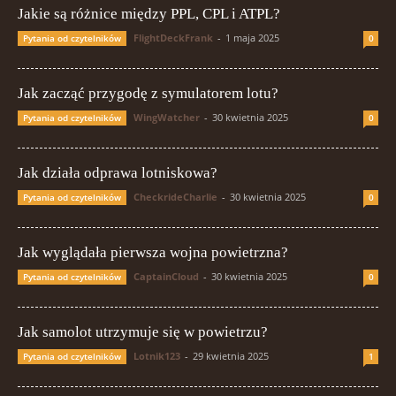
Jakie są różnice między PPL, CPL i ATPL?
FlightDeckFrank
-
1 maja 2025
Pytania od czytelników
0
Jak zacząć przygodę z symulatorem lotu?
WingWatcher
-
30 kwietnia 2025
Pytania od czytelników
0
Jak działa odprawa lotniskowa?
CheckrideCharlie
-
30 kwietnia 2025
Pytania od czytelników
0
Jak wyglądała pierwsza wojna powietrzna?
CaptainCloud
-
30 kwietnia 2025
Pytania od czytelników
0
Jak samolot utrzymuje się w powietrzu?
Lotnik123
-
29 kwietnia 2025
Pytania od czytelników
1