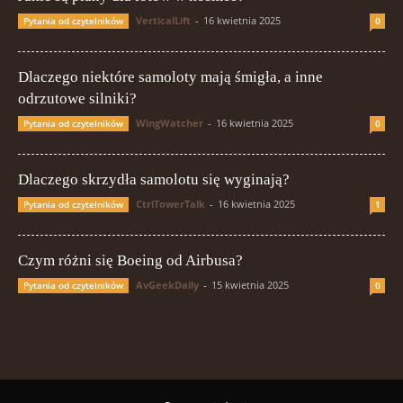
VerticalLift
-
16 kwietnia 2025
Pytania od czytelników
0
Dlaczego niektóre samoloty mają śmigła, a inne
odrzutowe silniki?
WingWatcher
-
16 kwietnia 2025
Pytania od czytelników
0
Dlaczego skrzydła samolotu się wyginają?
CtrlTowerTalk
-
16 kwietnia 2025
Pytania od czytelników
1
Czym różni się Boeing od Airbusa?
AvGeekDaily
-
15 kwietnia 2025
Pytania od czytelników
0