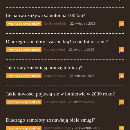
Ile paliwa zużywa samolot na 100 km?
CtrlTowerTalk
-
22 kwietnia 2025
Pytania od czytelników
0
Dlaczego samoloty czasem krążą nad lotniskiem?
FlapsAndFuel
-
22 kwietnia 2025
Pytania od czytelników
0
Jak drony zmieniają branżę lotniczą?
CaptainCloud
-
22 kwietnia 2025
Pytania od czytelników
0
Jakie nowości pojawią się w lotnictwie w 2030 roku?
FlapsAndFuel
-
21 kwietnia 2025
Pytania od czytelników
1
Dlaczego samoloty zostawiają białe smugi?
BlueYonderCrew
-
20 kwietnia 2025
Pytania od czytelników
0