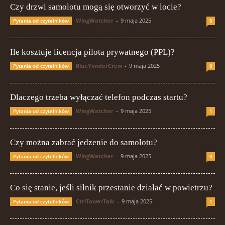
Czy drzwi samolotu mogą się otworzyć w locie?
WingWatcher
-
9 maja 2025
Pytania od czytelników
0
Ile kosztuje licencja pilota prywatnego (PPL)?
BlueYonderCrew
-
9 maja 2025
Pytania od czytelników
0
Dlaczego trzeba wyłączać telefon podczas startu?
WingWatcher
-
9 maja 2025
Pytania od czytelników
1
Czy można zabrać jedzenie do samolotu?
WingWatcher
-
9 maja 2025
Pytania od czytelników
0
Co się stanie, jeśli silnik przestanie działać w powietrzu?
CtrlTowerTalk
-
9 maja 2025
Pytania od czytelników
1