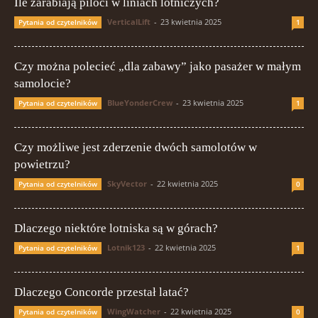
Ile zarabiają piloci w liniach lotniczych?
VerticalLift
-
23 kwietnia 2025
Pytania od czytelników
1
Czy można polecieć „dla zabawy” jako pasażer w małym
samolocie?
BlueYonderCrew
-
23 kwietnia 2025
Pytania od czytelników
1
Czy możliwe jest zderzenie dwóch samolotów w
powietrzu?
SkyVector
-
22 kwietnia 2025
Pytania od czytelników
0
Dlaczego niektóre lotniska są w górach?
Lotnik123
-
22 kwietnia 2025
Pytania od czytelników
1
Dlaczego Concorde przestał latać?
WingWatcher
-
22 kwietnia 2025
Pytania od czytelników
0