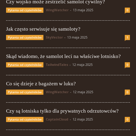
Czy wojsko może zestrzelić samolot cywilny?
WingWatcher
-
13 maja 2025
Pytania od czytelników
0
Jak często serwisuje się samoloty?
SkyVector
-
13 maja 2025
Pytania od czytelników
1
Skąd wiadomo, że samolot leci na właściwe lotnisko?
TailwindTales
-
12 maja 2025
Pytania od czytelników
0
Co się dzieje z bagażem w luku?
WingWatcher
-
12 maja 2025
Pytania od czytelników
0
Czy są lotniska tylko dla prywatnych odrzutowców?
CaptainCloud
-
12 maja 2025
Pytania od czytelników
0