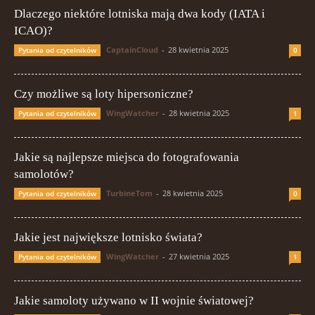
Dlaczego niektóre lotniska mają dwa kody (IATA i
ICAO)?
CaptainCloud
-
28 kwietnia 2025
Pytania od czytelników
0
Czy możliwe są loty hipersoniczne?
WingWatcher
-
28 kwietnia 2025
Pytania od czytelników
1
Jakie są najlepsze miejsca do fotografowania
samolotów?
TurbineTom
-
28 kwietnia 2025
Pytania od czytelników
0
Jakie jest największe lotnisko świata?
WingWatcher
-
27 kwietnia 2025
Pytania od czytelników
1
Jakie samoloty używano w II wojnie światowej?