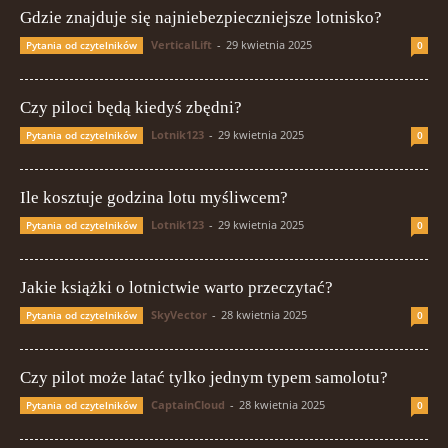
Gdzie znajduje się najniebezpieczniejsze lotnisko?
VerticalLift
-
29 kwietnia 2025
Pytania od czytelników
0
Czy piloci będą kiedyś zbędni?
Lotnik123
-
29 kwietnia 2025
Pytania od czytelników
0
Ile kosztuje godzina lotu myśliwcem?
Lotnik123
-
29 kwietnia 2025
Pytania od czytelników
0
Jakie książki o lotnictwie warto przeczytać?
SkyVector
-
28 kwietnia 2025
Pytania od czytelników
0
Czy pilot może latać tylko jednym typem samolotu?
CaptainCloud
-
28 kwietnia 2025
Pytania od czytelników
0