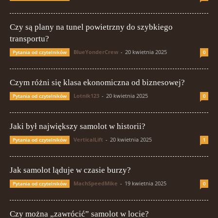
Czy są plany na tunel powietrzny do szybkiego
transportu?
BlueYonderCrew
-
20 kwietnia 2025
Pytania od czytelników
0
Czym różni się klasa ekonomiczna od biznesowej?
Lotnik123
-
20 kwietnia 2025
Pytania od czytelników
0
Jaki był największy samolot w historii?
VerticalLift
-
20 kwietnia 2025
Pytania od czytelników
1
Jak samolot ląduje w czasie burzy?
MachSpeedMike
-
19 kwietnia 2025
Pytania od czytelników
0
Czy można „zawrócić” samolot w locie?