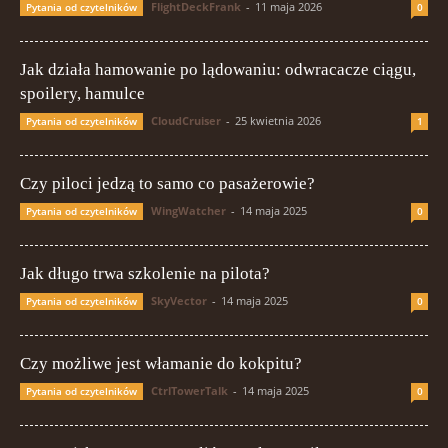
FlightDeckFrank
-
11 maja 2026
Pytania od czytelników
0
Jak działa hamowanie po lądowaniu: odwracacze ciągu,
spoilery, hamulce
CloudCruiser
-
25 kwietnia 2026
Pytania od czytelników
1
Czy piloci jedzą to samo co pasażerowie?
WingWatcher
-
14 maja 2025
Pytania od czytelników
0
Jak długo trwa szkolenie na pilota?
SkyVector
-
14 maja 2025
Pytania od czytelników
0
Czy możliwe jest włamanie do kokpitu?
CtrlTowerTalk
-
14 maja 2025
Pytania od czytelników
0