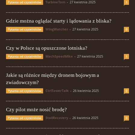
TurbineTom
-
27 kwietnia 2025
Pytania od czytelników
1
Gdzie można oglądać starty i lądowania z bliska?
WingWatcher
-
27 kwietnia 2025
Pytania od czytelników
0
Czy w Polsce są opuszczone lotniska?
MachSpeedMike
-
27 kwietnia 2025
Pytania od czytelników
1
Jakie są różnice między dronem bojowym a
zwiadowczym?
CtrlTowerTalk
-
26 kwietnia 2025
Pytania od czytelników
0
Czy pilot może nosić brodę?
StallRecovery
-
26 kwietnia 2025
Pytania od czytelników
0