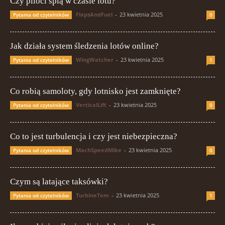
Czy piloci śpią w czasie lotu?
FlapsAndFuel
-
23 kwietnia 2025
Pytania od czytelników
0
Jak działa system śledzenia lotów online?
WingWatcher
-
23 kwietnia 2025
Pytania od czytelników
1
Co robią samoloty, gdy lotnisko jest zamknięte?
VerticalLift
-
23 kwietnia 2025
Pytania od czytelników
0
Co to jest turbulencja i czy jest niebezpieczna?
MachSpeedMike
-
23 kwietnia 2025
Pytania od czytelników
0
Czym są latające taksówki?
TurbineTom
-
23 kwietnia 2025
Pytania od czytelników
1