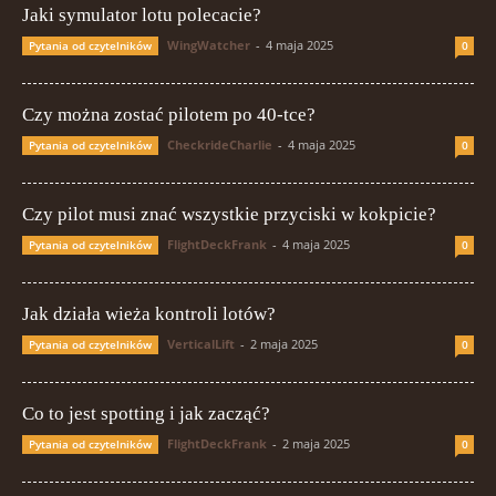
Jaki symulator lotu polecacie?
WingWatcher
-
4 maja 2025
Pytania od czytelników
0
Czy można zostać pilotem po 40-tce?
CheckrideCharlie
-
4 maja 2025
Pytania od czytelników
0
Czy pilot musi znać wszystkie przyciski w kokpicie?
FlightDeckFrank
-
4 maja 2025
Pytania od czytelników
0
Jak działa wieża kontroli lotów?
VerticalLift
-
2 maja 2025
Pytania od czytelników
0
Co to jest spotting i jak zacząć?
FlightDeckFrank
-
2 maja 2025
Pytania od czytelników
0