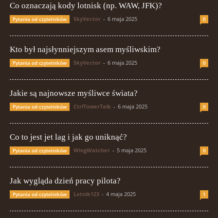
Co oznaczają kody lotnisk (np. WAW, JFK)?
SkyVector
-
6 maja 2025
Pytania od czytelników
0
Kto był najsłynniejszym asem myśliwskim?
SkyVector
-
6 maja 2025
Pytania od czytelników
0
Jakie są najnowsze myśliwce świata?
CtrlTowerTalk
-
6 maja 2025
Pytania od czytelników
0
Co to jest jet lag i jak go uniknąć?
WingWatcher
-
5 maja 2025
Pytania od czytelników
0
Jak wygląda dzień pracy pilota?
Lotnik123
-
4 maja 2025
Pytania od czytelników
1