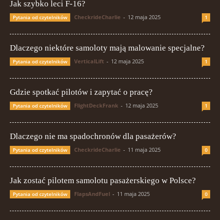
Jak szybko leci F-16?
CheckrideCharlie
-
12 maja 2025
Pytania od czytelników
1
Dlaczego niektóre samoloty mają malowanie specjalne?
VerticalLift
-
12 maja 2025
Pytania od czytelników
1
Gdzie spotkać pilotów i zapytać o pracę?
FlightDeckFrank
-
12 maja 2025
Pytania od czytelników
1
Dlaczego nie ma spadochronów dla pasażerów?
CheckrideCharlie
-
11 maja 2025
Pytania od czytelników
0
Jak zostać pilotem samolotu pasażerskiego w Polsce?
FlapsAndFuel
-
11 maja 2025
Pytania od czytelników
0