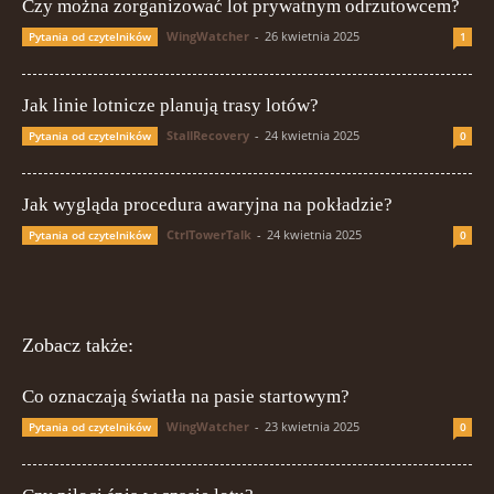
Czy można zorganizować lot prywatnym odrzutowcem?
WingWatcher
-
26 kwietnia 2025
Pytania od czytelników
1
Jak linie lotnicze planują trasy lotów?
StallRecovery
-
24 kwietnia 2025
Pytania od czytelników
0
Jak wygląda procedura awaryjna na pokładzie?
CtrlTowerTalk
-
24 kwietnia 2025
Pytania od czytelników
0
Zobacz także:
Co oznaczają światła na pasie startowym?
WingWatcher
-
23 kwietnia 2025
Pytania od czytelników
0