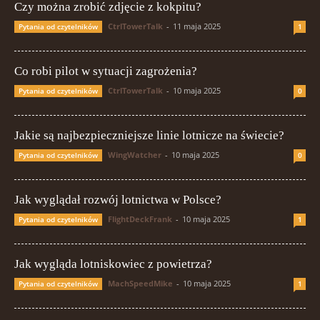
Czy można zrobić zdjęcie z kokpitu?
CtrlTowerTalk
-
11 maja 2025
Pytania od czytelników
1
Co robi pilot w sytuacji zagrożenia?
CtrlTowerTalk
-
10 maja 2025
Pytania od czytelników
0
Jakie są najbezpieczniejsze linie lotnicze na świecie?
WingWatcher
-
10 maja 2025
Pytania od czytelników
0
Jak wyglądał rozwój lotnictwa w Polsce?
FlightDeckFrank
-
10 maja 2025
Pytania od czytelników
1
Jak wygląda lotniskowiec z powietrza?
MachSpeedMike
-
10 maja 2025
Pytania od czytelników
1