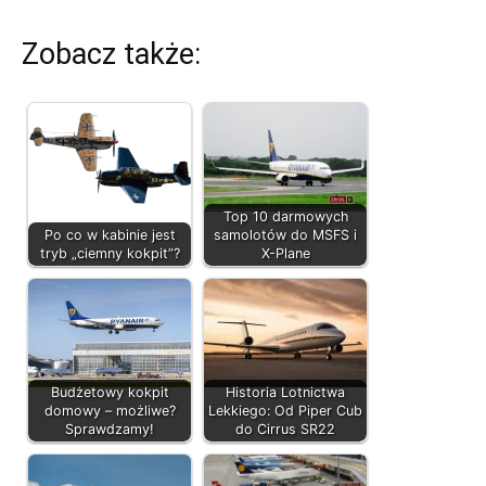
Zobacz także:
Top 10 darmowych
Po co w kabinie jest
samolotów do MSFS i
tryb „ciemny kokpit”?
X-Plane
Budżetowy kokpit
Historia Lotnictwa
domowy – możliwe?
Lekkiego: Od Piper Cub
Sprawdzamy!
do Cirrus SR22