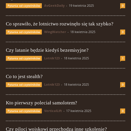
AvGeekDaily
-
19 kwietnia 2025
Pytania od czytelników
0
Co sprawiło, że lotnictwo rozwinęło się tak szybko?
WingWatcher
-
18 kwietnia 2025
Pytania od czytelników
0
Czy latanie będzie kiedyś bezemisyjne?
Lotnik123
-
18 kwietnia 2025
Pytania od czytelników
1
Co to jest stealth?
Lotnik123
-
18 kwietnia 2025
Pytania od czytelników
0
Kto pierwszy poleciał samolotem?
VerticalLift
-
17 kwietnia 2025
Pytania od czytelników
0
Czy piloci wojskowi przechodzą inne szkolenie?