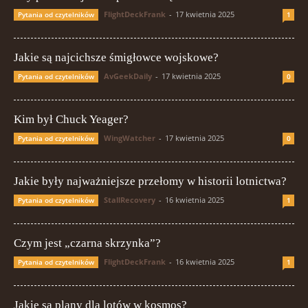
FlightDeckFrank
-
17 kwietnia 2025
Pytania od czytelników
1
Jakie są najcichsze śmigłowce wojskowe?
AvGeekDaily
-
17 kwietnia 2025
Pytania od czytelników
0
Kim był Chuck Yeager?
WingWatcher
-
17 kwietnia 2025
Pytania od czytelników
0
Jakie były najważniejsze przełomy w historii lotnictwa?
StallRecovery
-
16 kwietnia 2025
Pytania od czytelników
1
Czym jest „czarna skrzynka”?
FlightDeckFrank
-
16 kwietnia 2025
Pytania od czytelników
1
Jakie są plany dla lotów w kosmos?