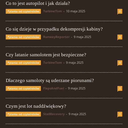
Co to jest autopilot i jak działa?
TurbineTom
-
10 maja 2025
Pytania od czytelników
0
Co się dzieje w przypadku dekompresji kabiny?
RunwayReporter
-
9 maja 2025
Pytania od czytelników
0
Czy latanie samolotem jest bezpieczne?
TurbineTom
-
9 maja 2025
Pytania od czytelników
0
Dlaczego samoloty są uderzane piorunami?
FlapsAndFuel
-
9 maja 2025
Pytania od czytelników
1
Czym jest lot naddźwiękowy?
StallRecovery
-
9 maja 2025
Pytania od czytelników
1