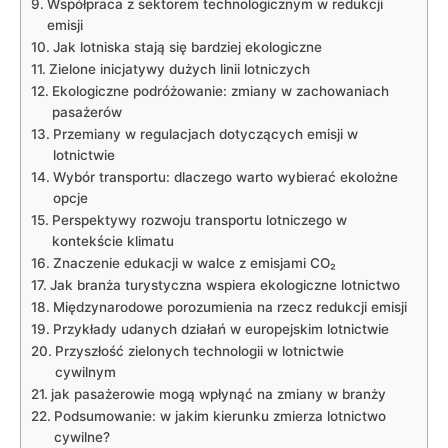
Współpraca z sektorem technologicznym w redukcji
emisji
Jak lotniska stają się⁣ bardziej ekologiczne
Zielone inicjatywy dużych⁢ linii lotniczych
Ekologiczne podróżowanie: zmiany w zachowaniach
pasażerów
Przemiany‌ w regulacjach dotyczących ⁤emisji ​w
⁢lotnictwie
Wybór transportu: dlaczego warto wybierać ekolożne
opcje
Perspektywy rozwoju transportu lotniczego w‍
kontekście klimatu
Znaczenie edukacji ​w walce ‍z emisjami CO₂
Jak branża turystyczna wspiera ekologiczne lotnictwo
Międzynarodowe porozumienia‌ na rzecz redukcji emisji
Przykłady udanych działań​ w europejskim lotnictwie
Przyszłość zielonych technologii w lotnictwie
cywilnym
jak‍ pasażerowie mogą wpłynąć na zmiany w ⁤branży
Podsumowanie: ‌w ⁢jakim kierunku zmierza⁢ lotnictwo
cywilne?