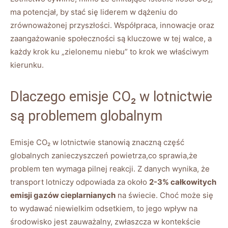
ma potencjał, by ‍stać się liderem w dążeniu ⁤do
zrównoważonej przyszłości. Współpraca,⁣ innowacje oraz
zaangażowanie społeczności są kluczowe w tej walce, a
każdy ​krok ku „zielonemu niebu” ⁤to krok we ‌właściwym
kierunku.
Dlaczego emisje CO₂ w ​lotnictwie
są ‍problemem globalnym
Emisje CO₂ w lotnictwie stanowią znaczną część
globalnych zanieczyszczeń powietrza,co sprawia,że
problem ten wymaga pilnej reakcji. Z danych ⁤wynika, że
transport lotniczy odpowiada za około
2-3% całkowitych
emisji gazów cieplarnianych
na świecie. Choć może się
to wydawać niewielkim odsetkiem, to jego wpływ na
środowisko jest zauważalny, zwłaszcza w ⁢kontekście