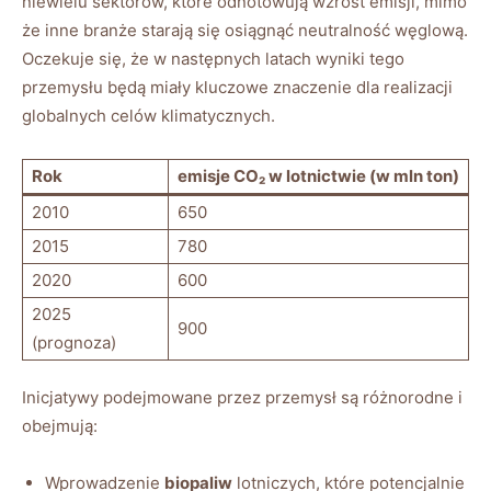
niewielu sektorów, które odnotowują wzrost emisji, mimo
że inne branże​ starają się osiągnąć neutralność węglową.​
Oczekuje się, ⁣że w następnych latach wyniki tego
przemysłu będą miały kluczowe znaczenie dla realizacji
globalnych celów klimatycznych.
Rok
emisje CO₂​ w lotnictwie (w mln ton)
2010
650
2015
780
2020
600
2025
900
(prognoza)
Inicjatywy ⁢podejmowane przez przemysł są różnorodne i
obejmują:
Wprowadzenie
biopaliw
lotniczych, które‌ potencjalnie