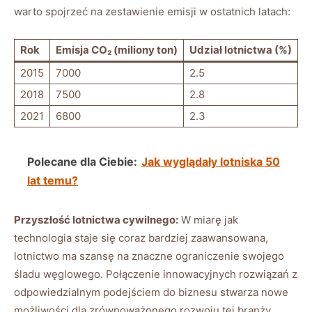
⁢warto spojrzeć na​ zestawienie ‌emisji ​w ostatnich latach:
Rok
Emisja CO₂ (miliony ton)
Udział lotnictwa (%)
2015
7000
2.5
2018
7500
2.8
2021
6800
2.3
Polecane dla Ciebie:
Jak wyglądały lotniska 50
lat temu?
Przyszłość lotnictwa cywilnego:
⁣W miarę jak
technologia staje się coraz bardziej zaawansowana,
lotnictwo ma szansę na znaczne ograniczenie swojego
śladu⁤ węglowego. Połączenie innowacyjnych rozwiązań z
odpowiedzialnym podejściem do biznesu stwarza⁤ nowe⁣
możliwości dla ​zrównoważonego rozwoju tej branży.