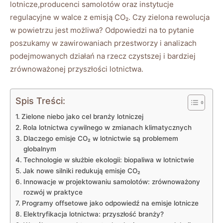
lotnicze,producenci samolotów oraz instytucje⁢
regulacyjne w ⁣walce⁤ z emisją CO₂.‍ Czy zielona⁣ rewolucja
w powietrzu ​jest możliwa? Odpowiedzi⁢ na to pytanie
poszukamy w zawirowaniach ​przestworzy i analizach
podejmowanych ⁣działań na rzecz czystszej i bardziej
zrównoważonej przyszłości lotnictwa.
Spis Treści:
Zielone niebo jako cel branży lotniczej
Rola lotnictwa cywilnego w zmianach klimatycznych
Dlaczego emisje CO₂ w ​lotnictwie są ‍problemem
globalnym
Technologie w służbie ekologii: biopaliwa w ​lotnictwie
Jak ‌nowe silniki redukują emisje CO₂
Innowacje‍ w⁣ projektowaniu samolotów: zrównoważony⁣
rozwój⁤ w praktyce
Programy offsetowe jako odpowiedź na emisje lotnicze
Elektryfikacja lotnictwa: przyszłość branży?