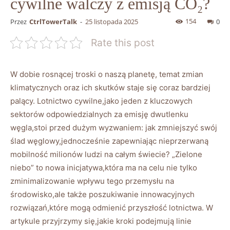
cywilne walczy z emisją CO₂?
154
Przez
CtrlTowerTalk
-
25 listopada 2025
0
Rate this post
W dobie‍ rosnącej troski o ‌naszą planetę, temat zmian
klimatycznych‌ oraz ich skutków staje się⁢ coraz bardziej⁣
palący. Lotnictwo cywilne,jako jeden ⁢z kluczowych
sektorów odpowiedzialnych za emisję dwutlenku
‍węgla,stoi przed​ dużym wyzwaniem:⁢ jak zmniejszyć swój
ślad węglowy,jednocześnie ⁣zapewniając nieprzerwaną
mobilność ⁣milionów ludzi ⁤na całym⁣ świecie? „Zielone
niebo” to nowa‍ inicjatywa,która‍ ma na celu nie tylko
zminimalizowanie wpływu ‍tego przemysłu ⁢na
środowisko,ale także poszukiwanie innowacyjnych
‌rozwiązań,które mogą odmienić przyszłość lotnictwa.⁣ W
⁤artykule ​przyjrzymy się,jakie kroki‍ podejmują linie​