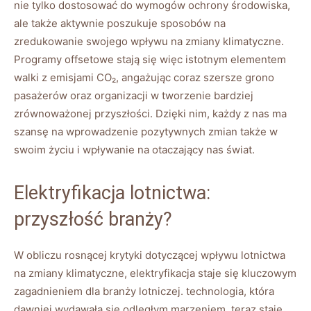
nie tylko dostosować​ do wymogów ochrony‍ środowiska,
ale także ⁣aktywnie ‍poszukuje sposobów na⁣
zredukowanie‍ swojego wpływu na zmiany​ klimatyczne.
Programy offsetowe stają ⁣się ⁣więc istotnym elementem⁢
walki z emisjami CO₂, angażując coraz szersze grono
pasażerów‌ oraz ⁣organizacji⁣ w‌ tworzenie bardziej
zrównoważonej przyszłości. ‍Dzięki nim, każdy z nas ⁢ma
szansę ​na wprowadzenie pozytywnych zmian​ także ​w
swoim życiu i wpływanie na ​otaczający nas świat.
Elektryfikacja lotnictwa:
przyszłość branży?
W obliczu rosnącej krytyki dotyczącej wpływu lotnictwa ​
na zmiany klimatyczne, elektryfikacja staje się ‍kluczowym
zagadnieniem ​dla ⁣branży‌ lotniczej.‍ technologia, która
dawniej wydawała​ się odległym marzeniem, teraz staje