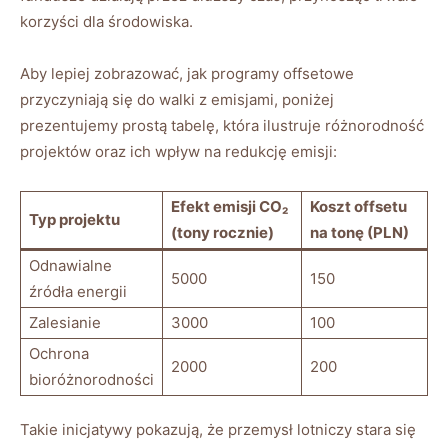
korzyści dla środowiska.
Aby lepiej zobrazować, jak programy offsetowe
przyczyniają się ‌do⁢ walki z emisjami,⁤ poniżej
prezentujemy prostą tabelę, która ilustruje różnorodność⁢
projektów oraz ich wpływ na ⁢redukcję emisji:
Efekt emisji CO₂
Koszt‍ offsetu
Typ projektu
(tony rocznie)
na ​tonę ‍(PLN)
Odnawialne
5000
150
źródła energii
Zalesianie
3000
100
Ochrona
2000
200
bioróżnorodności
Takie inicjatywy pokazują, że przemysł lotniczy stara się