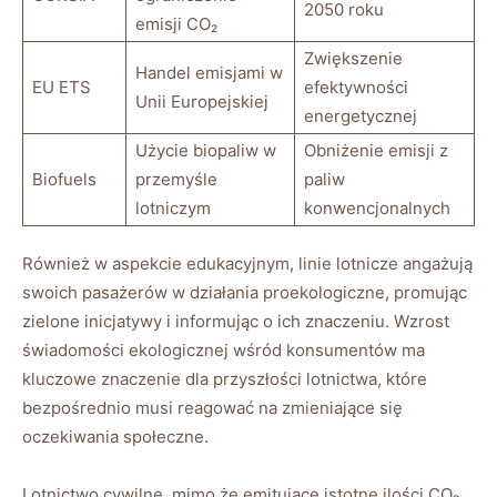
2050⁣ roku
emisji CO₂
Zwiększenie ​
Handel emisjami w
EU ETS
efektywności
Unii Europejskiej
energetycznej
Użycie ‌biopaliw‌ w
Obniżenie emisji ⁤z
Biofuels
przemyśle
paliw
lotniczym
‍konwencjonalnych
Również⁣ w aspekcie edukacyjnym, linie lotnicze angażują
swoich​ pasażerów w działania proekologiczne, promując
zielone ‍inicjatywy i informując o ich⁢ znaczeniu. Wzrost
świadomości ekologicznej wśród konsumentów⁤ ma
kluczowe znaczenie dla przyszłości lotnictwa, które
bezpośrednio musi reagować na ‌zmieniające się ​
oczekiwania społeczne.
Lotnictwo cywilne, mimo ⁤że emitujące ‌istotne ilości CO₂,