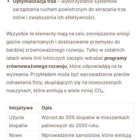
Optymalizacja tras
– wykorzystanie systemów
zarządzania ruchem powietrznym do⁣ skracania tras
‍lotów i zwiększenia ich efektywności.
Wszystkie te elementy mają na celu zmniejszenie emisji
gazów cieplarnianych ⁢i‍ dostosowanie przemysłu do
bardziej zrównoważonego rozwoju. ⁣Tylko w​ ostatnich
latach wiele linii lotniczych zaczęło wdrażać
programy
‌zrównoważonego‍ rozwoju
, które odpowiadają na te
⁣wyzwania. Przykładem może być‍ wprowadzenie planów
odnawiania floty, skupiających⁣ się na nowoczesnych
maszynach, które ​emitują o wiele mniej CO₂.
Inicjatywa
Opis
Użycie
Wzrost do⁤ 30% biopaliw w mieszankach
biopaliw
paliwowych do 2030 roku.
Nowe
Wprowadzenie samolotów, które emitują