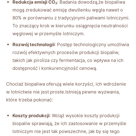
Redukcja⁢ emisji CO₂
: Badania dowodzą,że biopaliwa
mogą zredukować emisję dwutlenku ⁣węgla nawet o
⁢80% w porównaniu z tradycyjnymi paliwami lotniczymi.
To znaczący krok w kierunku osiągnięcia neutralności
węglowej w przemyśle lotniczym.
Rozwój technologii
: Postęp technologiczny umożliwia
rozwój efektywnych procesów produkcji biopaliw,
takich jak piroliza⁤ czy fermentacja, ​co wpływa na ich
dostępność i ‍konkurencyjność cenową.
Chociaż biopaliwa oferują wiele korzyści,⁤ ich⁣ wdrożenie
w lotnictwie nie jest proste.Istnieją pewne wyzwania,
które trzeba pokonać:
Koszty produkcji
: ⁤Wciąż wysokie koszty produkcji‍
biopaliw sprawiają, że⁢ ich zastosowanie w ⁤przemyśle
lotniczym nie​ jest tak powszechne, jak by ‍się tego