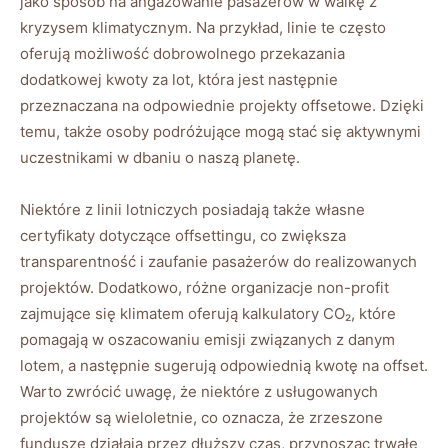
jako sposób na angażowanie pasażerów w walkę z
kryzysem klimatycznym. Na przykład, linie te często ​
oferują ‌możliwość dobrowolnego przekazania
dodatkowej‍ kwoty​ za lot, która jest następnie
przeznaczana⁤ na ⁢odpowiednie projekty offsetowe. Dzięki
temu, także osoby ​podróżujące⁢ mogą stać się aktywnymi
uczestnikami w dbaniu o naszą planetę.
Niektóre z linii lotniczych‌ posiadają także własne
certyfikaty dotyczące offsettingu,⁢ co‍ zwiększa
transparentność i ⁢zaufanie pasażerów ‍do realizowanych
projektów. ⁣Dodatkowo, różne‌ organizacje non-profit⁣
zajmujące się klimatem oferują kalkulatory CO₂, ⁤które
pomagają w oszacowaniu emisji związanych z danym
lotem, a następnie⁤ sugerują odpowiednią kwotę na offset.
Warto zwrócić ​uwagę, że niektóre z usługowanych
projektów są wieloletnie,⁢ co ⁣oznacza, że zrzeszone
fundusze działają przez ⁢dłuższy czas, przynosząc trwałe