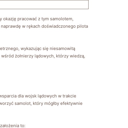
iały okazję pracować z tym samolotem,
 naprawdę w ⁢rękach​ doświadczonego pilota
etrznego, wykazując się ⁣niesamowitą
wśród żołnierzy lądowych,⁢ którzy wiedzą,
 wsparcia ⁢dla wojsk lądowych w trakcie
tworzyć samolot, który mógłby efektywnie
ałożenia⁣ to: