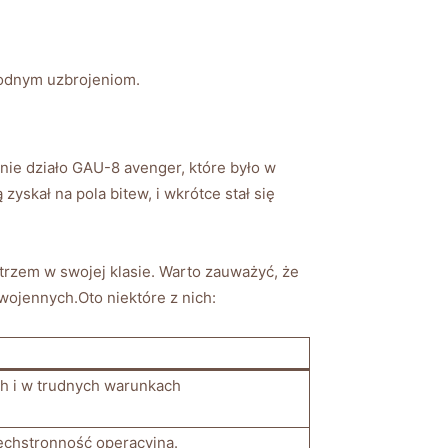
rodnym ​uzbrojeniom.
ie działo GAU-8 avenger,⁣ które było w⁢
kał⁣ na pola ⁣bitew, i wkrótce stał⁢ się
rzem w swojej klasie. Warto ‍zauważyć, że
‌wojennych.Oto niektóre z‌ nich:
h i w ‍trudnych warunkach
zechstronność operacyjną.