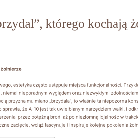
rzydal”, którego kochają ż
 żołnierze
go, estetyka często ustępuje miejsca funkcjonalności. Przykła
, niemal nieporadnym‍ wyglądem ⁤oraz niezwykłymi ‌zdolnościami
ią przyzna mu ​miano „brzydala”, to właśnie ta niepozorna konst
o sprawia, że A-10 ⁤jest tak uwielbianym‌ narzędziem ‍walki, i ​od
rzenia, przez ⁤potężną‌ broń,⁢ aż po ​niezłomną lojalność w trakcie
giczne zacięcie, wciąż fascynuje i inspiruje ⁤kolejne ⁢pokolenia żoł