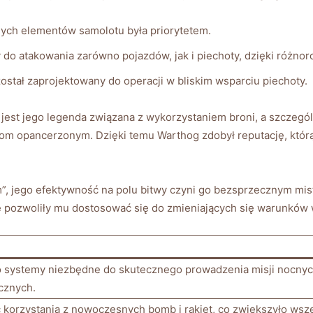
nych ​elementów samolotu​ była priorytetem.
y do atakowania ‌zarówno pojazdów, ⁢jak i piechoty, dzięki różno
został zaprojektowany do operacji w⁣ bliskim wsparciu piechoty.
st ‌jego legenda związana z wykorzystaniem broni, a‍ szczególn
m opancerzonym. Dzięki temu ​Warthog zdobył reputację, którą zys
”, jego efektywność na polu bitwy czyni go bezsprzecznym mist
e⁤ pozwoliły‍ mu ⁣dostosować ‌się⁤ do zmieniających się warunków 
 systemy niezbędne ‌do⁤ skutecznego prowadzenia misji nocnyc
cznych.
 korzystania ​z⁢ nowoczesnych ‌bomb ‍i rakiet, co zwiększyło ws