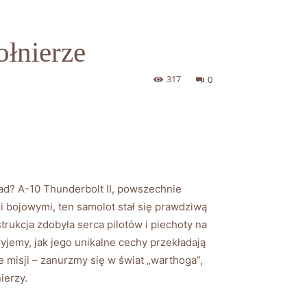
ołnierze
317
0
d? A-10 Thunderbolt II,⁢ powszechnie
 ‍bojowymi, ten samolot stał się prawdziwą‌
rukcja zdobyła serca pilotów i‍ piechoty na⁣
kryjemy, jak jego unikalne cechy przekładają
⁤ misji – zanurzmy się w ⁤świat ⁣„warthoga”,
nierzy.