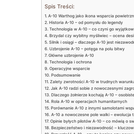
Spis Treści:
A-10 Warthog⁤ jako ikona⁤ wsparcia powietrz
Historia A-10 –​ od⁤ pomysłu ‍do legendy
Technologia‍ w‍ A-10 – co ‍czyni⁢ go wyjątko
Brzydal czy wybitny myśliwiec –‌ ocena desi
Silnik i⁣ osiągi ‌– dlaczego⁣ A-10 jest niezawo
Uzbrojenie A-10 – potęga na ⁣polu⁢ bitwy
Główne uzbrojenie A-10
Technologia i ‌ochrona
Operacyjne wsparcie
Podsumowanie
Zalety zwrotności A-10 ​w trudnych warun
Jak A-10 radzi ⁤sobie z nowoczesnymi ⁤zagr
Dlaczego żołnierze kochają⁢ A-10 – osobiste
Rola A-10 w operacjach humanitarnych
Porównanie⁢ A-10 z innymi samolotami wsp
A-10 a nowoczesne pole walki – ⁤ewolucja​ 
Opinie⁤ byłych⁣ pilotów⁤ A-10 – ⁢co mówią⁣ o
Bezpieczeństwo i niezawodność – kluczow