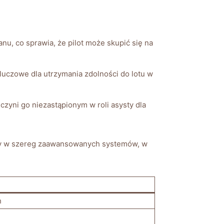
anu, co sprawia, że pilot może skupić się ⁤na
 kluczowe dla utrzymania zdolności do lotu w
 czyni go niezastąpionym w⁣ roli ​asysty dla
ny w‌ szereg zaawansowanych‍ systemów, ‌w
h