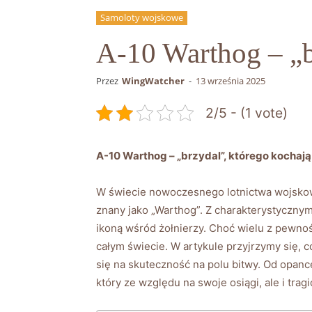
Samoloty wojskowe
A-10 Warthog – „b
Przez
WingWatcher
-
13 września 2025
2/5 - (1 vote)
A-10 Warthog – „brzydal”, ​którego kochają
W świecie nowoczesnego lotnictwa wojskowe
⁢znany jako „Warthog”. Z charakterystycznym
ikoną⁢ wśród żołnierzy. Choć wielu z pewnośc
całym świecie.⁤ W artykule przyjrzymy się,⁤ c
się na ⁢skuteczność na polu bitwy. Od⁣ opance
który ze ‍względu ⁢na ⁤swoje⁢ osiągi, ale i tra