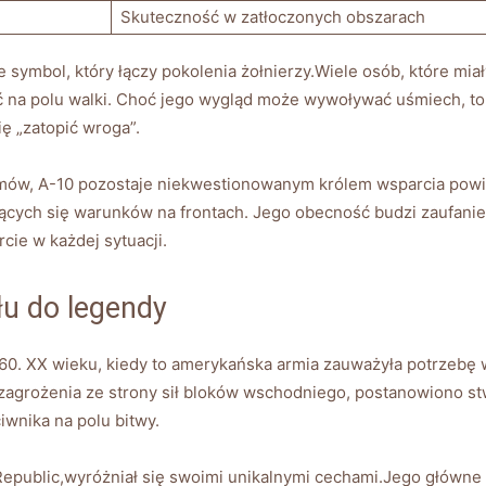
Skuteczność w zatłoczonych‍ obszarach
e⁤ symbol,‌ który łączy pokolenia żołnierzy.Wiele osób, ⁢które‌ m
 na polu walki. ⁤Choć​ jego wygląd może wywoływać uśmiech, to
ę „zatopić wroga”.
tmów, A-10 pozostaje niekwestionowanym⁣ królem​ wsparcia powi
ących się warunków na frontach. Jego obecność budzi zaufanie 
ie w każdej‍ sytuacji.
łu ‍do legendy
​ 60. XX wieku,⁢ kiedy ⁢to amerykańska armia zauważyła potrzebę
 zagrożenia ze strony sił bloków wschodniego, postanowiono⁤ s
iwnika na polu bitwy.
Republic,wyróżniał ⁢się swoimi unikalnymi cechami.Jego⁢ główne z