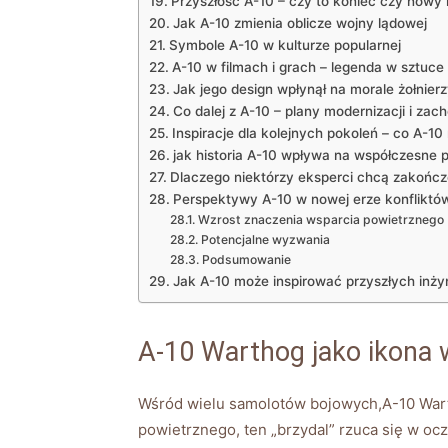
Przyszłość A-10 – czy to koniec⁣ czy nowy 
Jak ‍A-10​ zmienia oblicze‌ wojny lądowej
Symbole A-10 w kulturze popularnej
A-10 w filmach i grach – legenda‌ w sztuce
Jak jego design wpłynął na ‌morale ⁢żołnier
Co dalej z A-10 – plany modernizacji ​i zac
Inspiracje ‌dla kolejnych⁣ pokoleń​ – co A-1
jak historia A-10⁣ wpływa na współczesne 
Dlaczego‍ niektórzy eksperci chcą zakończe
Perspektywy⁣ A-10 ​w nowej erze konfliktó
Wzrost znaczenia wsparcia⁢ powietrznego
Potencjalne wyzwania
Podsumowanie
Jak A-10 może inspirować przyszłych inżyni
A-10 Warthog⁤ jako ikona⁤
Wśród wielu samolotów ⁢bojowych,A-10 Warth
powietrznego, ten „brzydal” ‍rzuca ⁣się w⁣ 