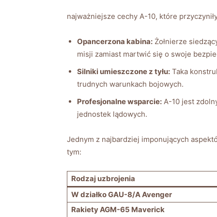
najważniejsze cechy A-10,⁢ które przyczynił
Opancerzona kabina:
Żołnierze ⁤siedzący
‌misji zamiast martwić się o swoje bezpi
Silniki umieszczone z tyłu:
Taka konstruk
trudnych warunkach bojowych.
Profesjonalne wsparcie:
A-10 jest ⁤zdolny
jednostek ⁤lądowych.
Jednym ​z najbardziej imponujących ‍aspekt
⁤tym:
Rodzaj uzbrojenia
W ‌działko GAU-8/A Avenger
Rakiety AGM-65 ⁢Maverick