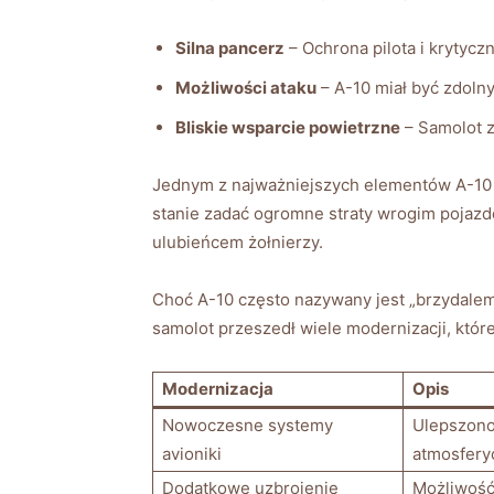
Silna pancerz
– Ochrona⁣ pilota i krytycz
Możliwości ⁤ataku
–⁤ A-10 miał być zdoln
Bliskie wsparcie ⁤powietrzne
– ​Samolot 
Jednym z najważniejszych ⁤elementów A-10 je
stanie ⁤zadać ogromne ‌straty wrogim pojazdo
⁤ulubieńcem żołnierzy.
Choć A-10 często​ nazywany jest „brzydalem
samolot przeszedł⁤ wiele ⁢modernizacji, któr
Modernizacja
Opis
Nowoczesne ​systemy
Ulepszono
avioniki
atmosfery
Dodatkowe uzbrojenie
Możliwość⁢