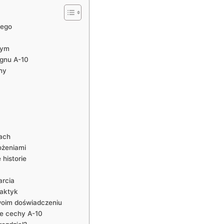
nego
wym
gnu ⁣A-10
dny
kach
ożeniami
 historie
arcia
taktyk
 swoim doświadczeniu
e cechy A-10