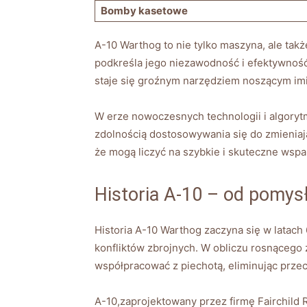
Bomby kasetowe
A-10 Warthog to nie tylko maszyna, ale ‌takż
podkreśla jego niezawodność i efektywność
staje się groźnym narzędziem noszącym imi
W erze nowoczesnych ⁣technologii i algory
zdolnością‌ dostosowywania się do zmieniaj
że mogą liczyć na szybkie i skuteczne wsparc
Historia A-10 –​ od⁤ pomys
Historia A-10 Warthog zaczyna się ⁢w‌ latach
konfliktów zbrojnych. W obliczu‍ rosnącego
współpracować z piechotą, eliminując przec
A-10,zaprojektowany⁣ przez ‌firmę Fairchild 