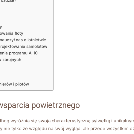
rozdział?
zy
howania floty
0 nauczył nas o lotnictwie
projektowanie​ samolotów
nia​ programu ⁣A-10
w zbrojnych
erów⁤ i⁢ pilotów
 wsparcia powietrznego
og wyróżnia się swoją charakterystyczną​ sylwetką i unikalny
oczy nie tylko ⁤ze względu na⁣ swój wygląd, ale przede wszystkim