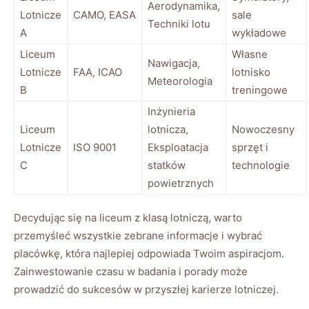
Aerodynamika,
Lotnicze
CAMO, EASA
sale
Techniki lotu
A
wykładowe
Liceum
Własne
Nawigacja,
Lotnicze
FAA, ICAO
lotnisko
Meteorologia
B
treningowe
Inżynieria
Liceum
lotnicza,
Nowoczesny
Lotnicze
ISO 9001
Eksploatacja
sprzęt i
C
statków
technologie
powietrznych
Decydując się na liceum z klasą lotniczą, warto
przemyśleć wszystkie zebrane informacje i wybrać
placówkę, która najlepiej odpowiada Twoim aspiracjom.
Zainwestowanie czasu w badania i porady może
prowadzić do sukcesów w przyszłej karierze lotniczej.