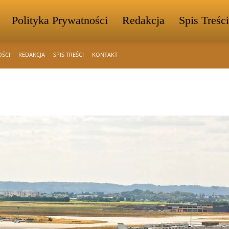
Polityka Prywatności
Redakcja
Spis Treści
OŚCI
REDAKCJA
SPIS TREŚCI
KONTAKT