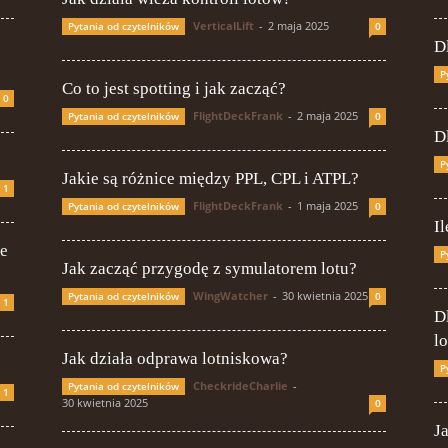
VerticalLift
-
2 maja 2025
Pytania od czytelników
0
D
P
Co to jest spotting i jak zacząć?
0
FlightDeckFrank
-
2 maja 2025
Pytania od czytelników
0
D
P
Jakie są różnice między PPL, CPL i ATPL?
1
FlightDeckFrank
-
1 maja 2025
Pytania od czytelników
0
I
ie
P
Jak zacząć przygodę z symulatorem lotu?
WingWatcher
-
30 kwietnia 2025
Pytania od czytelników
0
1
D
l
Jak działa odprawa lotniskowa?
P
CheckrideCharlie
-
Pytania od czytelników
1
30 kwietnia 2025
0
J