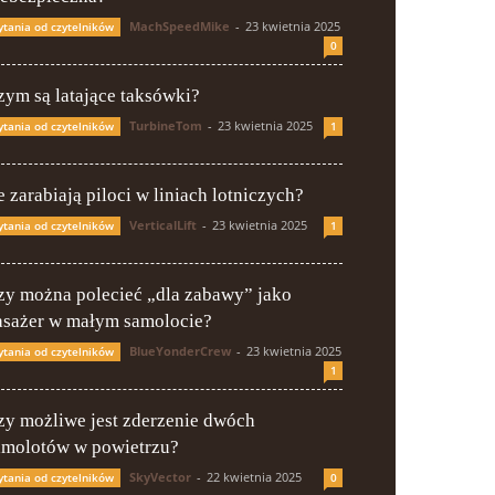
MachSpeedMike
-
23 kwietnia 2025
ytania od czytelników
0
zym są latające taksówki?
TurbineTom
-
23 kwietnia 2025
ytania od czytelników
1
e zarabiają piloci w liniach lotniczych?
VerticalLift
-
23 kwietnia 2025
ytania od czytelników
1
zy można polecieć „dla zabawy” jako
asażer w małym samolocie?
BlueYonderCrew
-
23 kwietnia 2025
ytania od czytelników
1
zy możliwe jest zderzenie dwóch
amolotów w powietrzu?
SkyVector
-
22 kwietnia 2025
ytania od czytelników
0