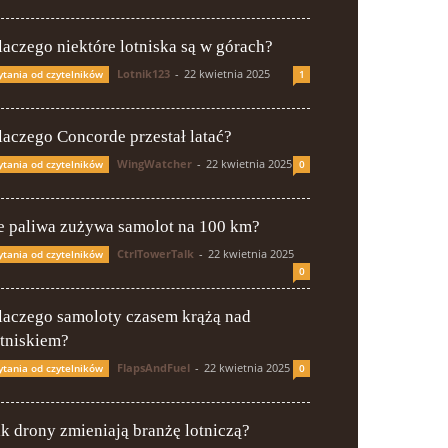
laczego niektóre lotniska są w górach?
Lotnik123
-
22 kwietnia 2025
ytania od czytelników
1
laczego Concorde przestał latać?
WingWatcher
-
22 kwietnia 2025
ytania od czytelników
0
le paliwa zużywa samolot na 100 km?
CtrlTowerTalk
-
22 kwietnia 2025
ytania od czytelników
0
laczego samoloty czasem krążą nad
otniskiem?
FlapsAndFuel
-
22 kwietnia 2025
ytania od czytelników
0
ak drony zmieniają branżę lotniczą?