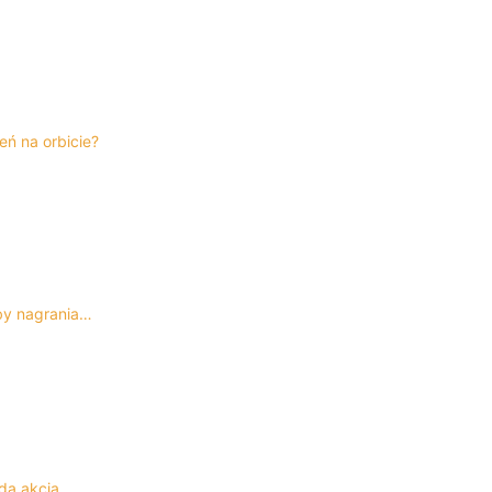
eń na orbicie?
by nagrania…
ąda akcja…