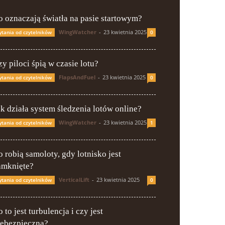
o oznaczają światła na pasie startowym?
WingWatcher
-
23 kwietnia 2025
ytania od czytelników
0
y piloci śpią w czasie lotu?
FlapsAndFuel
-
23 kwietnia 2025
ytania od czytelników
0
ak działa system śledzenia lotów online?
WingWatcher
-
23 kwietnia 2025
ytania od czytelników
1
o robią samoloty, gdy lotnisko jest
amknięte?
VerticalLift
-
23 kwietnia 2025
ytania od czytelników
0
 to jest turbulencja i czy jest
iebezpieczna?