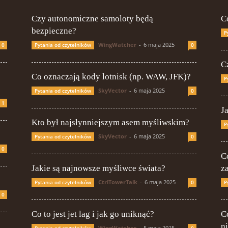
Czy autonomiczne samoloty będą
C
bezpieczne?
P
WingWatcher
-
6 maja 2025
0
Pytania od czytelników
0
Cz
Co oznaczają kody lotnisk (np. WAW, JFK)?
P
SkyVector
-
6 maja 2025
Pytania od czytelników
0
1
J
Kto był najsłynniejszym asem myśliwskim?
P
SkyVector
-
6 maja 2025
Pytania od czytelników
0
0
C
Jakie są najnowsze myśliwce świata?
z
CtrlTowerTalk
-
6 maja 2025
Pytania od czytelników
0
P
0
Co to jest jet lag i jak go uniknąć?
Co
n
WingWatcher
-
5 maja 2025
Pytania od czytelników
0