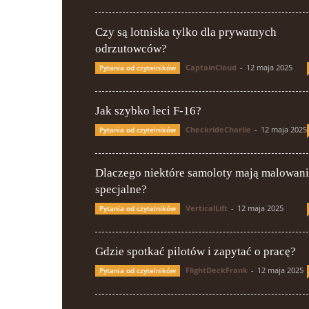
Czy są lotniska tylko dla prywatnych
odrzutowców?
CaptainCloud
-
12 maja 2025
Pytania od czytelników
Jak szybko leci F-16?
CheckrideCharlie
-
12 maja 2025
Pytania od czytelników
Dlaczego niektóre samoloty mają malowan
specjalne?
VerticalLift
-
12 maja 2025
Pytania od czytelników
Gdzie spotkać pilotów i zapytać o pracę?
FlightDeckFrank
-
12 maja 2025
Pytania od czytelników