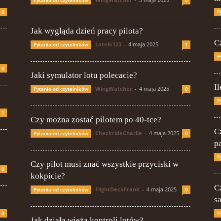
0
P
Jak wygląda dzień pracy pilota?
C
Lotnik123
-
4 maja 2025
Pytania od czytelników
1
P
0
Jaki symulator lotu polecacie?
Il
WingWatcher
-
4 maja 2025
Pytania od czytelników
0
P
1
Czy można zostać pilotem po 40-tce?
C
CheckrideCharlie
-
4 maja 2025
Pytania od czytelników
0
p
P
Czy pilot musi znać wszystkie przyciski w
0
kokpicie?
C
FlightDeckFrank
-
4 maja 2025
Pytania od czytelników
0
s
0
P
Jak działa wieża kontroli lotów?