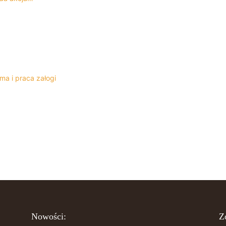
ma i praca załogi
Nowości:
Z