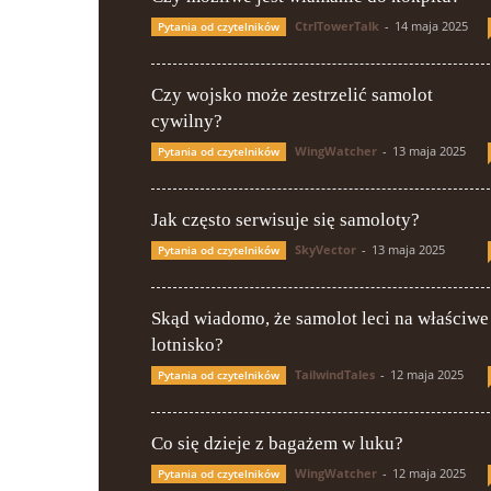
CtrlTowerTalk
-
14 maja 2025
Pytania od czytelników
Czy wojsko może zestrzelić samolot
cywilny?
WingWatcher
-
13 maja 2025
Pytania od czytelników
Jak często serwisuje się samoloty?
SkyVector
-
13 maja 2025
Pytania od czytelników
Skąd wiadomo, że samolot leci na właściwe
lotnisko?
TailwindTales
-
12 maja 2025
Pytania od czytelników
Co się dzieje z bagażem w luku?
WingWatcher
-
12 maja 2025
Pytania od czytelników