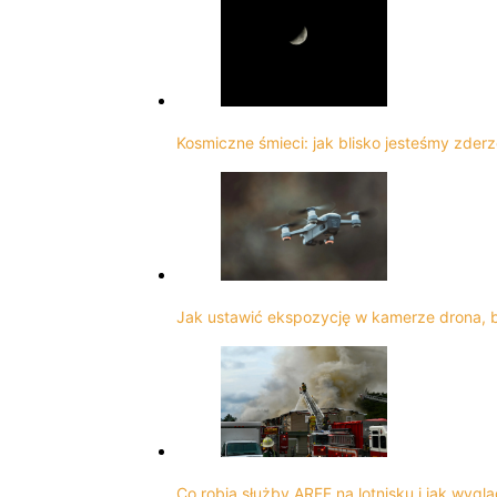
Kosmiczne śmieci: jak blisko jesteśmy zderz
Jak ustawić ekspozycję w kamerze drona, 
Co robią służby ARFF na lotnisku i jak wygl