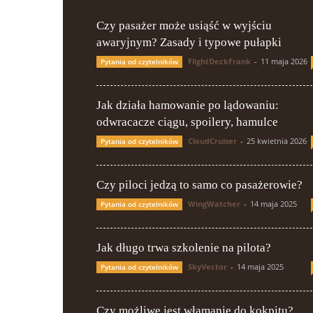
Czy pasażer może usiąść w wyjściu
awaryjnym? Zasady i typowe pułapki
FlightDeckFrank
-
11 maja 2026
Pytania od czytelników
Jak działa hamowanie po lądowaniu:
odwracacze ciągu, spoilery, hamulce
CloudCruiser
-
25 kwietnia 2026
Pytania od czytelników
Czy piloci jedzą to samo co pasażerowie?
WingWatcher
-
14 maja 2025
Pytania od czytelników
Jak długo trwa szkolenie na pilota?
SkyVector
-
14 maja 2025
Pytania od czytelników
Czy możliwe jest włamanie do kokpitu?