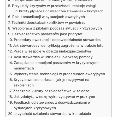
Przykłady kryzysów w ⁣przeszłości​ i reakcje załogi
Profity płynące ⁣z doświadczeń ⁤stewardes w kryzysach
Rola komunikacji w sytuacjach awaryjnych
Techniki deeskalacji⁤ konfliktów⁢ w powietrzu
Współpraca z pilotami podczas sytuacji ‍kryzysowych
Bezpieczeństwo pasażerów jako priorytet
Procedury ewakuacji i odpowiedzialność stewardes
Jak stewardesy ⁣identyfikują zagrożenia w trakcie lotu
Praca w zespole ⁤w⁢ obliczu niebezpieczeństwa
Rola stewardes⁤ w udzielaniu pierwszej pomocy
Zarządzanie emocjami pasażerów w kryzysowych
momentach
Wykorzystanie technologii‌ w‌ procedurach awaryjnych
Kryzysowe scenariusze i jak je rozgrywać na
szkoleniach
Znaczenie kultury ‌bezpieczeństwa‍ w⁣ załodze
Jak zdobytą wiedzę wykorzystywać w praktyce
Feedback od stewardes z doświadczeniami w
sytuacjach kryzysowych
przyszłość szkolenia stewardes w kontekście