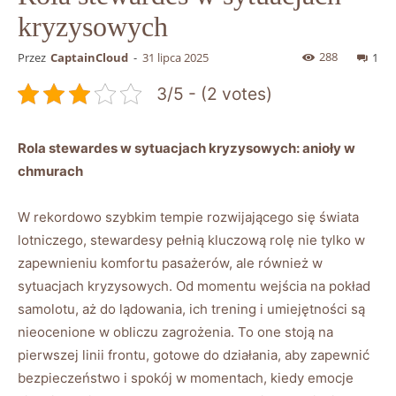
kryzysowych
288
Przez
CaptainCloud
-
31 lipca 2025
1
3/5 - (2 votes)
Rola stewardes w sytuacjach kryzysowych: anioły‌ w
chmurach
W‍ rekordowo szybkim tempie rozwijającego się świata
lotniczego, stewardesy ⁤pełnią kluczową rolę nie tylko w
zapewnieniu komfortu‌ pasażerów, ⁣ale również⁤ w
sytuacjach kryzysowych. Od momentu ​wejścia na⁤ pokład ​
samolotu, aż do lądowania, ich trening i umiejętności są
nieocenione w obliczu ​zagrożenia. To one stoją na​
pierwszej linii frontu, gotowe do działania, aby zapewnić
bezpieczeństwo i spokój w momentach, ⁤kiedy emocje