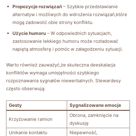
Propozycje rozwiązań
– Szybkie przedstawianie
alternatyw i​ możliwych do ‌wdrożenia rozwiązań,które
mogą zadowolić⁤ obie strony konfliktu.
Użycie humoru
– W odpowiednich sytuacjach,
zastosowanie lekkiego humoru może rozładować
napiętą atmosferę i pomóc w załagodzeniu sytuacji.
Warto ⁤również zauważyć,że skuteczna deeskalacja
konfliktów​ wymaga umiejętności ⁣szybkiego ​
rozpoznawania sygnałów niewerbalnych. Stewardesy
często obserwują:
Gesty
Sygnalizowane emocje
Obrona, zamknięcie na
Krzyżowanie ramion
dyskusję
Unikanie kontaktu
Niepewność,