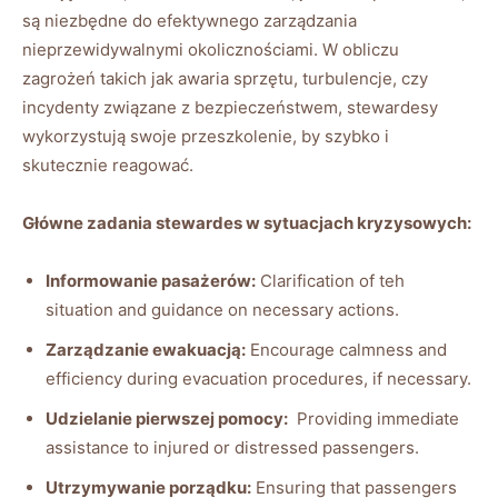
są niezbędne do ​efektywnego zarządzania
nieprzewidywalnymi okolicznościami.‌ W ​obliczu
zagrożeń takich jak awaria sprzętu, turbulencje, ​czy​
incydenty związane z bezpieczeństwem, stewardesy
wykorzystują swoje przeszkolenie, by​ szybko i
skutecznie ​reagować.
Główne zadania stewardes w sytuacjach kryzysowych:
Informowanie pasażerów:
Clarification of teh
situation and guidance on necessary actions.
Zarządzanie ewakuacją:
Encourage calmness and‌
efficiency during‍ evacuation ​procedures, if necessary.
Udzielanie⁤ pierwszej pomocy:
⁢ Providing immediate
assistance to injured or distressed passengers.
Utrzymywanie porządku:
‍Ensuring that passengers