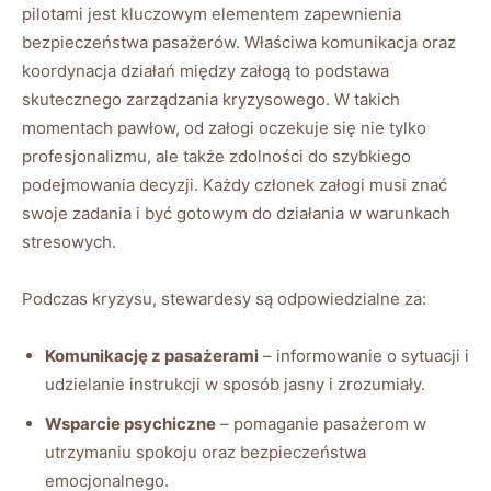
pilotami jest kluczowym elementem zapewnienia
bezpieczeństwa pasażerów. Właściwa komunikacja oraz
koordynacja działań między załogą to podstawa
‌skutecznego zarządzania kryzysowego. ⁣W takich
momentach pawłow, od załogi oczekuje się nie tylko
profesjonalizmu, ale także zdolności do szybkiego
podejmowania decyzji. Każdy członek załogi musi znać
swoje zadania i ⁢być gotowym do działania w warunkach
stresowych.
Podczas⁣ kryzysu, stewardesy⁤ są odpowiedzialne za:
Komunikację ⁤z pasażerami
– informowanie o sytuacji i
udzielanie instrukcji w⁤ sposób jasny​ i⁣ zrozumiały.
Wsparcie psychiczne
– pomaganie ‍pasażerom‍ w
utrzymaniu spokoju oraz bezpieczeństwa
emocjonalnego.