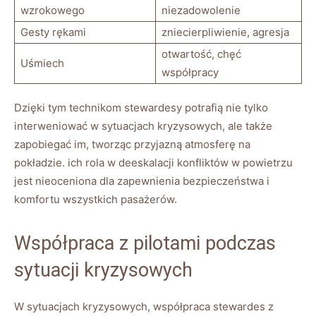
wzrokowego
niezadowolenie
Gesty rękami
zniecierpliwienie, agresja
otwartość, chęć
Uśmiech
współpracy
Dzięki ​tym technikom stewardesy potrafią nie tylko
interweniować w sytuacjach⁤ kryzysowych, ⁢ale także
zapobiegać im, tworząc przyjazną atmosferę na
pokładzie. ich rola w deeskalacji konfliktów ​w⁤ powietrzu
jest nieoceniona ⁤dla⁢ zapewnienia bezpieczeństwa ‌i
komfortu wszystkich pasażerów.
Współpraca z pilotami podczas
sytuacji ‍kryzysowych
W sytuacjach ​kryzysowych,​ współpraca stewardes z