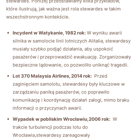
stewardes. Poniżej przedstawiamy kilka przykładów,
które ilustrują, jak ważna jest rola stewardes ‌w⁣ takim
wszechstronnym​ kontekście.
Incydent w Watykanie, 1982 rok:
W wyniku awarii
silnika w samolocie linii lotniczych Alitalia, stewardesy
musiały szybko podjąć ⁣działania, aby uspokoić
pasażerów i przeprowadzić ewakuację. Zorganizowały
bezpieczne lądowanie, co pozwoliło ⁣uniknąć tragedii.
Lot 370‌ Malaysia Airlines,​ 2014 ​rok:
‌ Przed
zaginięciem samolotu,‍ stewardesy były ‌kluczowe w
zarządzaniu paniką pasażerów, co poprawiło
komunikację ⁢i koordynację działań załogi,⁢ mimo braku
informacji o przyczynach awarii.
Wypadek w pobliskim Wrocławiu,2006 rok:
⁢ W
trakcie turbulencji podczas lotu do
Wrocławia,stewardesy zareagowały