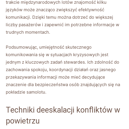
trakcie międzynarodowych⁣ lotów znajomość kilku
języków może ⁢znacząco zwiększyć efektywność
komunikacji. Dzięki temu⁤ można dotrzeć do większej
⁣liczby pasażerów i zapewnić im potrzebne informacje w
trudnych momentach.
Podsumowując, umiejętność skutecznego
komunikowania się w sytuacjach kryzysowych jest
jednym z kluczowych zadań stewardes. Ich⁤ zdolność do
zachowania ⁢spokoju, koordynacji działań oraz jasnego
przekazywania⁤ informacji może mieć ⁢decydujące
znaczenie⁢ dla‍ bezpieczeństwa osób znajdujących ‍się na
pokładzie samolotu.
Techniki deeskalacji⁤ konfliktów⁢ w
powietrzu