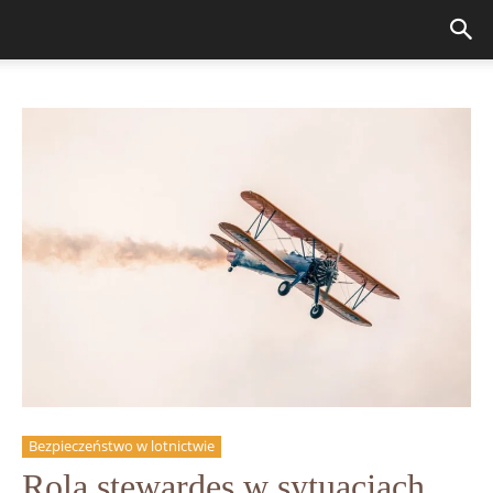
Bezpieczeństwo w lotnictwie
Rola stewardes w sytuacjach