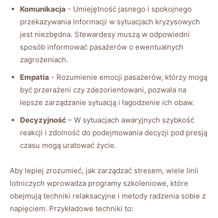
Komunikacja
-⁤ Umiejętność jasnego i spokojnego
przekazywania informacji ‌w sytuacjach⁤ kryzysowych
jest niezbędna. Stewardesy muszą w odpowiedni
sposób ‍informować ⁢pasażerów o ewentualnych
zagrożeniach.
Empatia
⁣- Rozumienie emocji pasażerów, którzy mogą
być‌ przerażeni czy‍ zdezorientowani, pozwala na
lepsze zarządzanie sytuacją i łagodzenie ich obaw.
Decyzyjność
– W ⁤sytuacjach awaryjnych szybkość
reakcji i zdolność do podejmowania decyzji ‌pod presją
czasu mogą uratować życie.
Aby lepiej zrozumieć, jak zarządzać stresem, wiele linii
lotniczych wprowadza programy szkoleniowe, które
obejmują techniki relaksacyjne i metody radzenia sobie z
napięciem. Przykładowe techniki to: