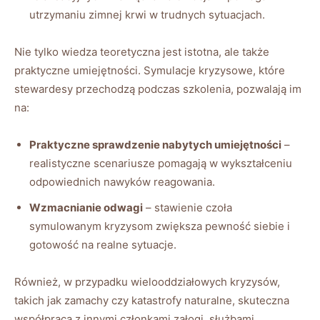
utrzymaniu zimnej krwi w ​trudnych sytuacjach.
Nie tylko wiedza teoretyczna jest istotna, ale także
praktyczne umiejętności. Symulacje kryzysowe, które
stewardesy przechodzą podczas szkolenia, pozwalają im
na:
Praktyczne sprawdzenie nabytych umiejętności
–
realistyczne scenariusze pomagają w wykształceniu
odpowiednich nawyków reagowania.
Wzmacnianie odwagi
– stawienie⁤ czoła ​
symulowanym ‌kryzysom zwiększa pewność siebie i
gotowość na realne sytuacje.
Również, w przypadku wielooddziałowych kryzysów,
takich​ jak zamachy​ czy katastrofy naturalne,‍ skuteczna
współpraca z innymi członkami załogi, służbami