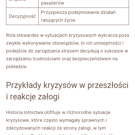
pasażerów
Przyspiesza podejmowanie działań
Decyzyjność
ratujących życie
Rola stewardes ​w sytuacjach kryzysowych wykracza poza
zwykłe wykonywanie obowiązków. to ich umiejętności i
podejście do zarządzania stresem decydują o sukcesie w
⁤zarządzaniu trudnościami oraz bezpieczeństwem na
pokładzie.
Przykłady kryzysów w ⁣przeszłości​
i reakcje załogi
Historia lotnictwa obfituje​ w różnorodne sytuacje
‍kryzysowe, które często wymagały sprawnych ⁤i
zdecydowanych reakcji ze strony załogi,​ w​ tym