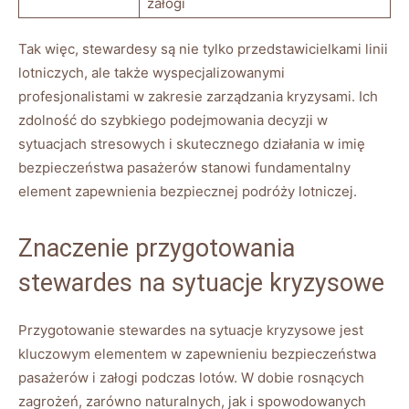
załogi
Tak ‍więc, stewardesy są⁤ nie tylko przedstawicielkami​ linii
lotniczych, ​ale także ⁤wyspecjalizowanymi
profesjonalistami w zakresie zarządzania kryzysami. Ich
zdolność do szybkiego⁢ podejmowania decyzji w
sytuacjach stresowych⁤ i skutecznego działania w imię
bezpieczeństwa​ pasażerów stanowi fundamentalny
element zapewnienia bezpiecznej podróży lotniczej.
Znaczenie przygotowania
stewardes ‌na sytuacje kryzysowe
Przygotowanie ⁣stewardes⁢ na sytuacje kryzysowe jest
kluczowym elementem w‍ zapewnieniu bezpieczeństwa
pasażerów​ i załogi podczas lotów. W‌ dobie rosnących‍
zagrożeń, zarówno naturalnych,⁢ jak i spowodowanych ​