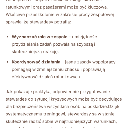
ratunkowymi oraz pasażerami może być kluczowa.
Właściwe przeszkolenie w zakresie pracy zespołowej
sprawia,⁢ że stewardesy potrafią:
Wyznaczać role w zespole
– umiejętność
przydzielania zadań ‍pozwala na szybszą i
skuteczniejszą reakcję.
Koordynować działania
– jasne​ zasady​ współpracy
pomagają⁢ w zmniejszeniu chaosu i poprawiają
efektywność⁣ działań ratunkowych.
Jak pokazuje⁢ praktyka, ​odpowiednie przygotowanie​
stewardes do sytuacji kryzysowych może być decydujące
dla bezpieczeństwa wszystkich osób na pokładzie.Dzięki
systematycznemu treningowi, stewardesy są w stanie
skutecznie radzić sobie w najtrudniejszych warunkach,