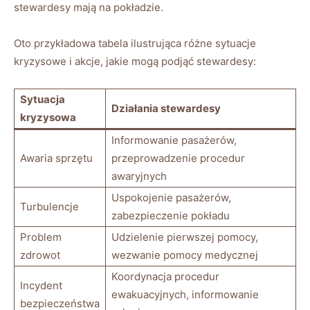
stewardesy mają na pokładzie.
Oto przykładowa tabela ilustrująca różne sytuacje
kryzysowe​ i akcje, jakie ⁢mogą podjąć ‌stewardesy:
Sytuacja
Działania stewardesy
kryzysowa
Informowanie pasażerów,
Awaria ‍sprzętu
przeprowadzenie procedur
‌awaryjnych
Uspokojenie pasażerów,​
Turbulencje
zabezpieczenie pokładu
Problem
Udzielenie ⁣pierwszej pomocy,
zdrowot
wezwanie pomocy medycznej
Koordynacja procedur
Incydent
⁢ewakuacyjnych, informowanie
bezpieczeństwa