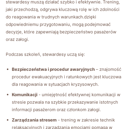
stewardesy muszą działać szybko i efektywnie. Trening,
jaki przechodzą, odgrywa‍ kluczową rolę w ich zdolności
do reagowania‌ w ‌trudnych warunkach.dzięki
odpowiedniemu⁣ przygotowaniu,⁣ mogą podejmować
decyzje, które zapewniają bezpieczeństwo⁣ pasażerów
oraz załogi.
Podczas szkoleń, stewardesy‌ uczą się:
Bezpieczeństwa i‍ procedur awaryjnych
– znajomość
procedur ⁤ewakuacyjnych ⁢i ratunkowych ‌jest kluczowa
dla reagowania w sytuacjach kryzysowych.
Komunikacji
-⁢ umiejętność efektywnej komunikacji w
stresie pozwala na szybkie przekazywanie istotnych
⁣informacji pasażerom oraz członkom załogi.
Zarządzania‌ stresem
⁢- trening w ‌zakresie technik
relaksacyjnych i zarządzania‌ emocjami pomaga ‌w⁢