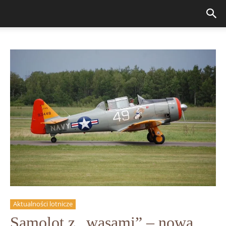
Aktualności lotnicze
Samolot z „wąsami” – nowa