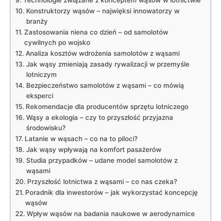
Technologie związane z​ konceptem wąsów w⁢ lotnictwie
Konstruktorzy wąsów –⁢ najwięksi innowatorzy w
branży
Zastosowania niena co dzień – od samolotów
cywilnych po wojsko
Analiza⁢ kosztów ​wdrożenia samolotów z wąsami
Jak wąsy zmieniają zasady rywalizacji w przemyśle
lotniczym
Bezpieczeństwo samolotów z wąsami – co mówią
eksperci
Rekomendacje dla producentów sprzętu lotniczego
Wąsy a‍ ekologia – czy to przyszłość przyjazna
środowisku?
Latanie w wąsach – co na to piloci?
Jak⁣ wąsy wpływają na komfort pasażerów
Studia ​przypadków – udane model samolotów z
wąsami
Przyszłość ⁢lotnictwa z wąsami – co nas czeka?
Poradnik dla inwestorów – jak wykorzystać koncepcję
wąsów
Wpływ wąsów na badania naukowe w⁢ aerodynamice