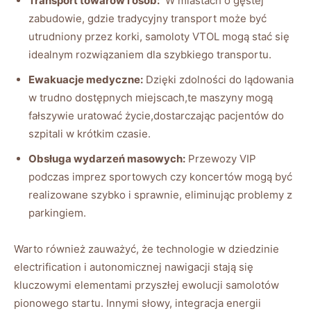
Transport towarów i osób:
‍ W ‍miastach o gęstej
zabudowie,⁤ gdzie tradycyjny transport może być
utrudniony przez korki, samoloty VTOL mogą ⁣stać się
idealnym rozwiązaniem dla szybkiego transportu.
Ewakuacje medyczne:
Dzięki zdolności ‍do lądowania
w trudno dostępnych miejscach,te ⁤maszyny mogą‍
fałszywie uratować życie,dostarczając pacjentów ⁣do
szpitali w krótkim‍ czasie.
Obsługa wydarzeń masowych:
Przewozy VIP
podczas ​imprez sportowych czy koncertów mogą ‌być
realizowane szybko i sprawnie, eliminując problemy z
parkingiem.
Warto ⁣również zauważyć,‍ że technologie w dziedzinie
electrification ‌i autonomicznej nawigacji stają się
kluczowymi elementami‍ przyszłej⁤ ewolucji samolotów
pionowego⁤ startu. Innymi słowy, integracja energii