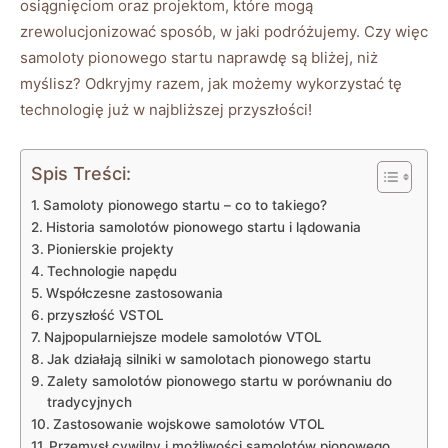
osiągnięciom​ oraz projektom, które mogą
zrewolucjonizować ​sposób, w jaki ‍podróżujemy. Czy więc
samoloty pionowego ‍startu‌ naprawdę są bliżej, niż
myślisz? Odkryjmy razem, jak możemy wykorzystać tę
⁢technologię już w najbliższej przyszłości!
Spis Treści:
Samoloty pionowego startu – co ⁤to takiego?
Historia samolotów pionowego startu‌ i lądowania
Pionierskie⁤ projekty
Technologie napędu
Współczesne zastosowania
przyszłość VSTOL
Najpopularniejsze modele ‌samolotów VTOL
Jak działają silniki w samolotach pionowego‌ startu
Zalety​ samolotów pionowego​ startu w ‍porównaniu do
tradycyjnych
Zastosowanie wojskowe samolotów VTOL
Przemysł ⁣cywilny i możliwości samolotów pionowego