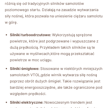
różnią się od⁢ tradycyjnych ​silników‌ samolotów
poziomowego startu. Działają na zasadzie wytwarzania
siły ‌nośnej, która pozwala ⁣na uniesienie ciężaru samolotu
w górę.
Silniki turboodrzutowe:
Wykorzystują ‌sprężone
powietrze, które jest podgrzewane‍ i wypuszczane z
dużą‌ prędkością. ‍Przykładem takich silników są te
używane ⁢w myśliwcach,które mogą przekształcać
powietrze ⁢w moc uciągu.
Silniki śmigłowe:
⁣Stosowane w ⁣niektórych mniejszych
samolotach VTOL,gdzie wirnik wytwarza siłę ​nośną
poprzez obrót dużych‌ śmigieł. Takie rozwiązanie jest
bardziej ​energooszczędne, ‌ale ​także ograniczone pod
‌względem prędkości.
Silniki ⁢elektryczne:
Nowoczesnym trendem jest