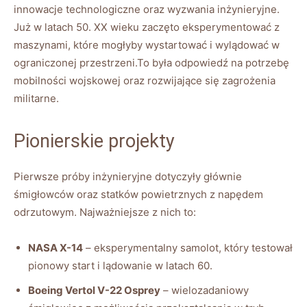
innowacje technologiczne⁤ oraz wyzwania‌ inżynieryjne.
Już w latach 50. XX ⁢wieku zaczęto eksperymentować z
maszynami, które‍ mogłyby wystartować i ⁤wylądować w
ograniczonej przestrzeni.To była odpowiedź na potrzebę
mobilności ​wojskowej oraz rozwijające⁣ się zagrożenia⁢
militarne.
Pionierskie⁤ projekty
Pierwsze próby inżynieryjne ⁤dotyczyły głównie
śmigłowców ‍oraz statków powietrznych z napędem
odrzutowym. Najważniejsze z nich to:
NASA X-14
–⁢ eksperymentalny​ samolot,​ który⁤ testował
pionowy start i lądowanie ⁣w latach 60.
Boeing Vertol V-22⁤ Osprey
– wielozadaniowy