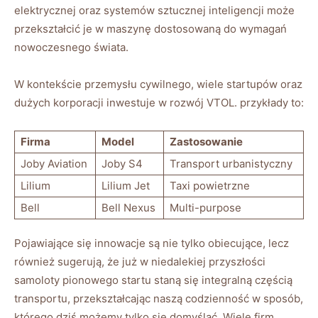
elektrycznej oraz‌ systemów​ sztucznej inteligencji ⁣może
przekształcić je w maszynę ‌dostosowaną do wymagań
nowoczesnego świata.
W kontekście przemysłu cywilnego, wiele startupów oraz
⁣dużych korporacji inwestuje w rozwój VTOL. ‌przykłady ⁤to:
Firma
Model
Zastosowanie
Joby⁢ Aviation
Joby S4
Transport‌ urbanistyczny
Lilium
Lilium Jet
Taxi ⁣powietrzne
Bell
Bell Nexus
Multi-purpose
Pojawiające‌ się innowacje są nie tylko obiecujące, lecz⁤
również sugerują, że już w niedalekiej przyszłości⁣
samoloty pionowego startu⁢ staną ‌się integralną‌ częścią
transportu, przekształcając naszą codzienność w sposób,
którego dziś możemy tylko się⁤ domyślać. Wiele firm