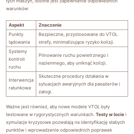
‍tych maszyn, istotne jest zapewnienie odpowiednich
warunków:
Aspekt
Znaczenie
Punkty
Bezpieczne, przystosowane‍ do ⁢VTOL
lądowania
strefy, minimalizujące ryzyko ⁤kolizji.
Systemy
Pilnowanie⁤ ruchu powietrznego i
kontroli
naziemnego, aby uniknąć kolizji.
ruchu
Skuteczne procedury działania​ w‌
Interwencja
sytuacjach awaryjnych⁣ dla pasażerów ​i
ratunkowa
załogi.
Ważne jest również, aby nowe‌ modele VTOL były
testowane w rygorystycznych warunkach.
Testy w locie
i
symulacje kryzysowe pozwalają​ na ​identyfikację ​słabych
punktów i wprowadzenie odpowiednich poprawek