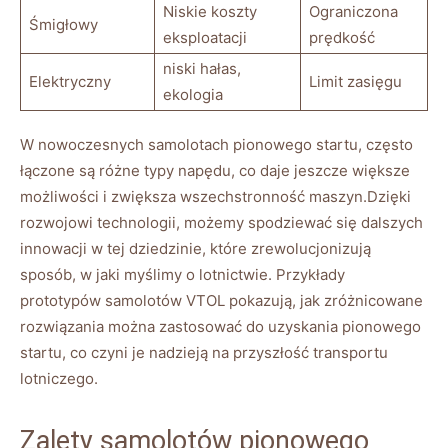
Niskie koszty
Ograniczona
Śmigłowy
eksploatacji
prędkość
niski hałas,
Elektryczny
Limit zasięgu
ekologia
W nowoczesnych samolotach pionowego startu, często​
łączone⁢ są różne​ typy napędu, ⁣co⁣ daje jeszcze większe‍
możliwości i zwiększa wszechstronność⁣ maszyn.Dzięki
rozwojowi technologii, możemy‍ spodziewać​ się⁣ dalszych
innowacji w tej​ dziedzinie, które zrewolucjonizują
sposób, ​w jaki myślimy o⁣ lotnictwie. Przykłady
prototypów samolotów ‍VTOL pokazują, jak⁢ zróżnicowane
rozwiązania można⁤ zastosować do uzyskania pionowego
startu, co czyni ​je nadzieją na przyszłość transportu
lotniczego.
Zalety​ samolotów pionowego​