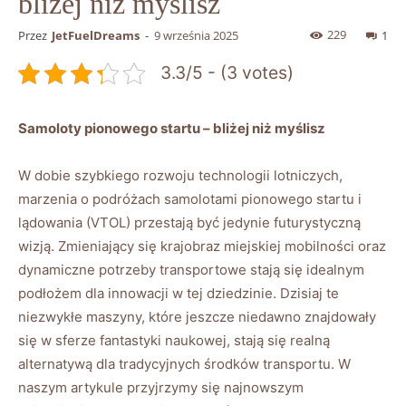
bliżej niż myślisz
229
Przez
JetFuelDreams
-
9 września 2025
1
3.3/5 - (3 votes)
Samoloty⁤ pionowego startu – bliżej niż myślisz
W dobie szybkiego ⁤rozwoju technologii lotniczych,
marzenia o podróżach‍ samolotami pionowego startu i
lądowania (VTOL) przestają być jedynie‍ futurystyczną
wizją. Zmieniający się krajobraz ⁣miejskiej ​mobilności ⁢oraz
dynamiczne potrzeby transportowe stają się idealnym
podłożem ​dla ‍innowacji w tej dziedzinie. Dzisiaj te
niezwykłe maszyny,⁣ które jeszcze⁤ niedawno znajdowały
się⁣ w sferze fantastyki ⁤naukowej, stają‍ się realną
alternatywą dla tradycyjnych środków transportu.⁣ W
naszym artykule⁣ przyjrzymy się najnowszym