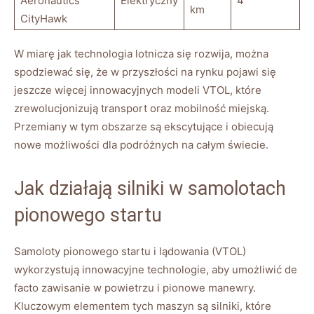
Aeronautics
Elektryczny
4
km
CityHawk
W ‍miarę‌ jak technologia lotnicza‌ się⁣ rozwija, można
spodziewać ⁢się, że w przyszłości na rynku⁤ pojawi się
⁣jeszcze więcej ‌innowacyjnych modeli VTOL, które
‌zrewolucjonizują ⁣transport oraz mobilność miejską.​
Przemiany ⁤w tym obszarze są ekscytujące i obiecują
nowe możliwości⁢ dla podróżnych na całym świecie.
Jak działają silniki w samolotach
pionowego‌ startu
Samoloty pionowego‍ startu⁢ i lądowania (VTOL)‍
wykorzystują innowacyjne ⁤technologie, aby umożliwić de
facto zawisanie w powietrzu i pionowe manewry.
‍Kluczowym ⁢elementem tych maszyn są silniki, które