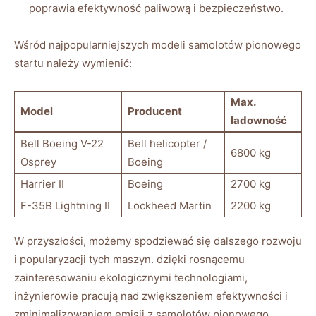
poprawia efektywność paliwową ‍i ‌bezpieczeństwo.
Wśród najpopularniejszych modeli samolotów pionowego
startu należy wymienić:
Max.
Model
Producent
ładowność
Bell Boeing V-22
Bell ⁢helicopter /
6800 kg
Osprey
Boeing
Harrier‍ II
Boeing
2700 kg
F-35B Lightning II
Lockheed‌ Martin
2200 kg
W ⁢przyszłości, możemy spodziewać się dalszego rozwoju
i popularyzacji tych maszyn. dzięki rosnącemu
zainteresowaniu ekologicznymi technologiami,
inżynierowie pracują nad ​zwiększeniem efektywności ⁣i
zminimalizowaniem emisji z ‌samolotów pionowego