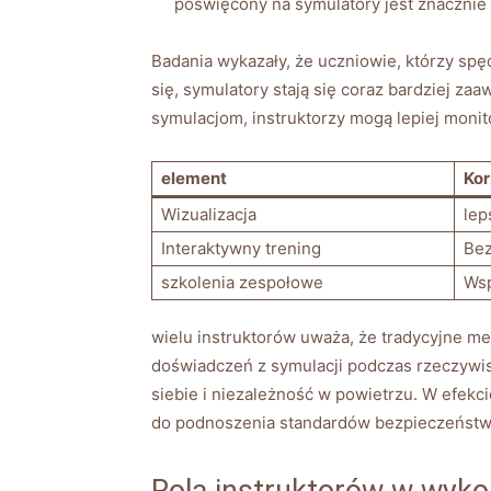
poświęcony na symulatory jest znacznie 
Badania wykazały, że uczniowie, którzy​ spęd
się, symulatory ⁣stają ⁤się coraz bardziej⁢
symulacjom, instruktorzy mogą lepiej monit
element
Ko
Wizualizacja
lep
Interaktywny trening
Bez
szkolenia‍ zespołowe
Wsp
wielu instruktorów uważa, ⁣że ⁣tradycyjne m
⁤doświadczeń​ z symulacji podczas rzeczywis
‍siebie i niezależność w powietrzu. W efekci
do podnoszenia standardów bezpieczeństwa
Rola instruktorów w wyko