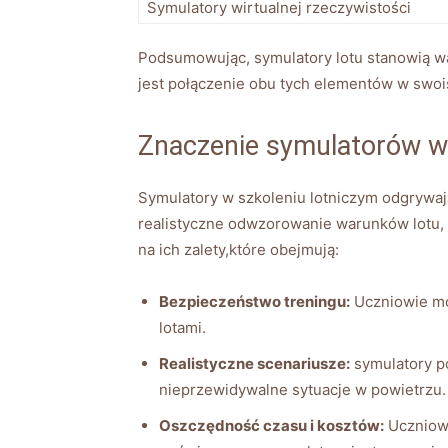
Symulatory wirtualnej ‍rzeczywistości
Podsumowując, symulatory lotu stanowią⁢ waż
jest połączenie obu tych elementów ⁣w swoi
Znaczenie symulatorów⁣ w
Symulatory w szkoleniu lotniczym odgrywają
realistyczne odwzorowanie⁣ warunków ‌lotu, ​
‍na ‍ich zalety,które obejmują:
Bezpieczeństwo ⁣treningu:
Uczniowie mog
⁢lotami.
Realistyczne scenariusze:
symulatory po
‍nieprzewidywalne sytuacje w ​powietrzu.
Oszczędność‍ czasu i kosztów:
Uczniowie