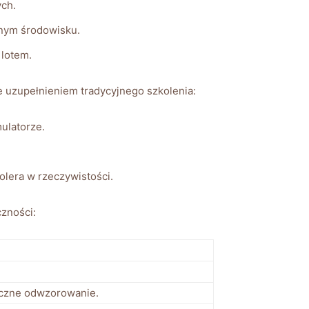
ch.
wanym środowisku.
​lotem.
nie uzupełnieniem tradycyjnego szkolenia:
mulatorze.
olera w rzeczywistości.
czności:
yczne odwzorowanie.