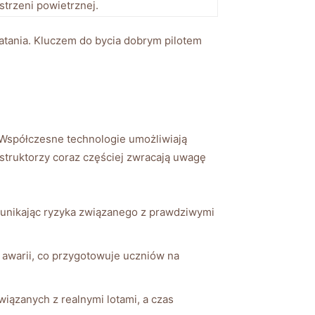
trzeni powietrznej.
tania.⁣ Kluczem​ do bycia ⁢dobrym pilotem
Współczesne technologie ⁢umożliwiają‌
Instruktorzy coraz⁢ częściej zwracają uwagę
nikając ryzyka ‍związanego z‍ prawdziwymi
 awarii, co przygotowuje uczniów na
anych z⁢ realnymi​ lotami,‌ a ​czas