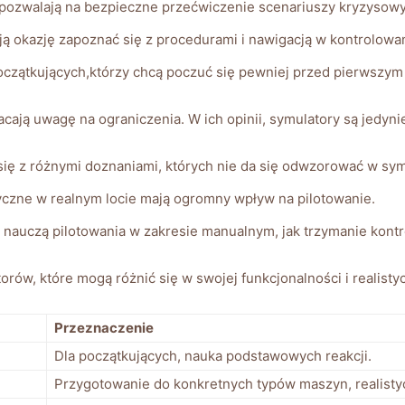
pozwalają na bezpieczne przećwiczenie scenariuszy kryzysowy
ją ⁢okazję ⁣zapoznać‌ się z procedurami i nawigacją w ​kontrolo
początkujących,którzy⁢ chcą poczuć się ‌pewniej przed pierwszym 
cają uwagę na ‌ograniczenia.‌ W ich opinii, symulatory ⁣są jedy
się⁣ z różnymi ⁣doznaniami, których nie da​ się odwzorować w sy
zne w⁢ realnym locie ⁢mają ogromny wpływ na pilotowanie.
e nauczą pilotowania w zakresie manualnym, jak trzymanie kontr
ów,⁣ które mogą różnić​ się w swojej funkcjonalności i realisty
Przeznaczenie
Dla początkujących, nauka podstawowych ‍reakcji.
Przygotowanie do ⁢konkretnych typów maszyn, realist