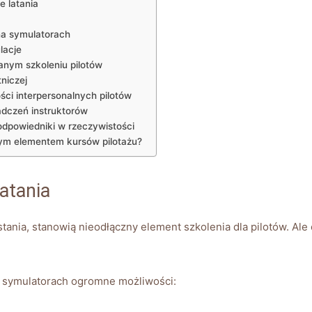
e latania
a ‌symulatorach
lacje
nym szkoleniu pilotów
tniczej
ci ⁢interpersonalnych pilotów
adczeń instruktorów
dpowiedniki ‌w ⁣rzeczywistości
m elementem kursów ⁢pilotażu?
latania
ania, stanowią nieodłączny element szkolenia dla⁣ pilotów. ‌Al
w symulatorach ​ogromne ‌możliwości: