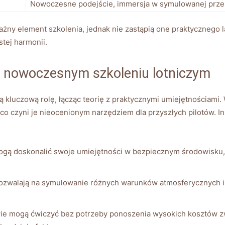
Nowoczesne podejście, immersja w‌ symulowanej przes
ny element szkolenia, ‌jednak ⁤nie ⁤zastąpią one praktycznego la
stej harmonii.
 ​nowoczesnym szkoleniu lotniczym
 kluczową rolę, łącząc teorię z praktycznymi ​umiejętnościami. 
co ⁣czyni je nieocenionym narzędziem⁣ dla⁤ przyszłych ​pilotów. 
ą⁢ doskonalić swoje umiejętności w⁤ bezpiecznym środowisku,u
zwalają na symulowanie‌ różnych ⁣warunków​ atmosferycznych i
⁤ mogą ćwiczyć bez potrzeby ponoszenia⁤ wysokich kosztów‌ związ