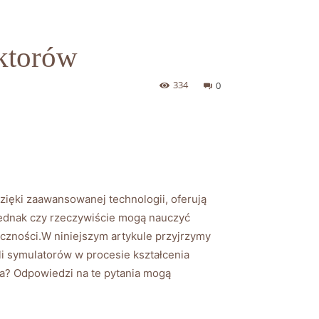
uktorów
334
0
Dzięki zaawansowanej technologii, oferują
y. Jednak czy rzeczywiście mogą nauczyć
zności.W ⁣niniejszym‍ artykule ​przyjrzymy⁤
i symulatorów‍ w procesie​ kształcenia
ia? Odpowiedzi na ⁢te pytania mogą‍