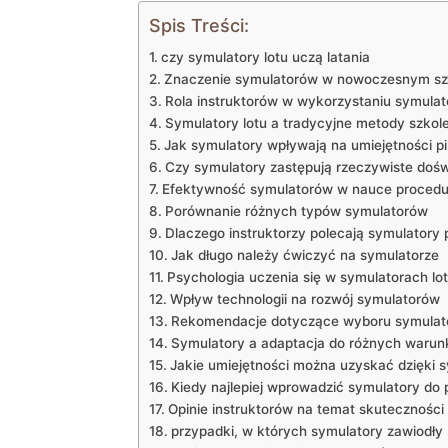
Spis Treści:
czy symulatory lotu uczą latania
Znaczenie symulatorów⁣ w ​nowoczesnym sz
Rola instruktorów w wykorzystaniu symula
Symulatory ⁤lotu a tradycyjne⁤ metody szkol
Jak ⁢symulatory wpływają na‌ umiejętności⁤ pi
Czy symulatory‌ zastępują rzeczywiste doś
Efektywność symulatorów ​w nauce‌ procedu
Porównanie różnych typów symulatorów
Dlaczego instruktorzy polecają symulatory
Jak długo należy ćwiczyć na ⁤symulatorze
Psychologia uczenia się ‌w symulatorach lo
Wpływ⁤ technologii na ⁤rozwój symulatorów
Rekomendacje dotyczące wyboru‍ symulato
Symulatory a ⁤adaptacja do ⁣różnych war
Jakie⁣ umiejętności ​można uzyskać dzięki⁣
Kiedy najlepiej wprowadzić symulatory do 
Opinie ⁣instruktorów na temat skuteczności
przypadki, ‍w których symulatory zawiodły