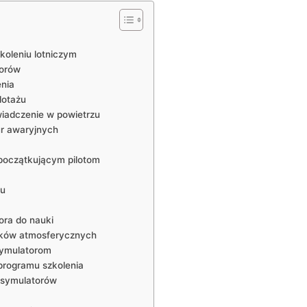
koleniu lotniczym
torów
enia
lotażu
wiadczenie w powietrzu
r​ awaryjnych
 początkującym pilotom
tu
ra⁢ do nauki
unków atmosferycznych
 symulatorom
programu ‌szkolenia
‌ symulatorów