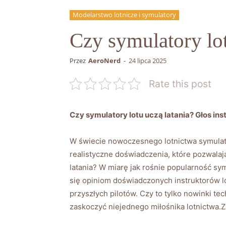
Modelarstwo lotnicze i symulatory
Czy symulatory lot
Przez
AeroNerd
-
24 lipca 2025
Rate this post
Czy symulatory lotu ‌uczą latania? Głos in
W świecie nowoczesnego ‌lotnictwa‌ symulato
realistyczne doświadczenia, ⁢które pozwalają
latania? W‍ miarę jak rośnie ⁤popularność sym
się ‌opiniom doświadczonych instruktorów lo
przyszłych​ pilotów.‍ Czy⁣ to tylko nowinki ‍
zaskoczyć niejednego miłośnika‍ lotnictwa.