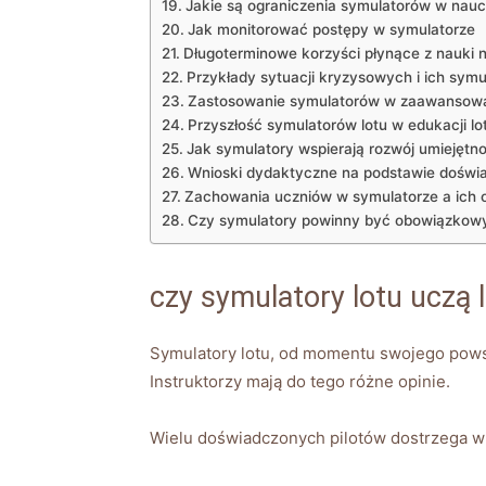
Jakie⁢ są ograniczenia symulatorów w nauc
Jak monitorować‌ postępy​ w‍ symulatorze
Długoterminowe korzyści płynące z nauki n
Przykłady sytuacji​ kryzysowych⁢ i ich ⁢symu
Zastosowanie symulatorów w ⁢zaawansowa
Przyszłość symulatorów ‌lotu w edukacji lo
Jak symulatory wspierają rozwój umiejętnoś
Wnioski⁢ dydaktyczne na podstawie doświ
Zachowania uczniów⁣ w symulatorze a ich o
Czy symulatory powinny być obowiązkowy
czy symulatory lotu uczą 
Symulatory lotu, od momentu ​swojego ⁣powst
Instruktorzy mają‍ do tego różne opinie.
Wielu⁤ doświadczonych pilotów‍ dostrzega‍ 