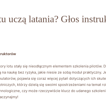
u uczą latania? Głos instr
struktorów
ry ‍lotu⁣ stały się nieodłącznym elementem szkolenia ‌pilotów. 
 na naukę ​bez ryzyka, ‌jakie niesie⁣ ze‍ sobą⁢ moduł praktyczn
ulatorów, pojawia się coraz więcej⁢ pytań dotyczących ich⁤ skutec
tniczych, którzy dzielą się swoimi spostrzeżeniami na temat ⁢rol
technologiczne,‍ czy może‌ rzeczywiście klucz ​do udanego szkolen
Zaczynajmy!