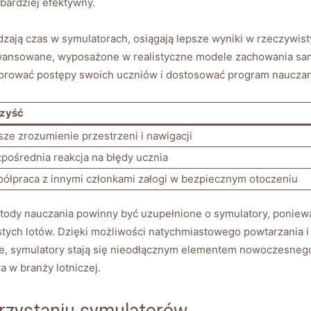
bardziej efektywny.
zają‍ czas w symulatorach,‍ osiągają lepsze ​wyniki ⁢w rzeczywist
 zaawansowane, wyposażone w⁣ realistyczne ‌modele zachowania sa
orować postępy⁤ swoich uczniów i dostosować ‍program nauczani
rzyść
sze zrozumienie przestrzeni‌ i nawigacji
pośrednia reakcja na ​błędy ucznia
ółpraca z innymi członkami załogi w ‌bezpiecznym otoczeniu
etody ⁢nauczania‍ powinny być ​uzupełnione o symulatory, poniewa
tych‌ lotów. ⁣Dzięki możliwości natychmiastowego ⁣powtarzania 
e,⁣ symulatory⁣ stają ‍się nieodłącznym ‌elementem ​nowoczesnego‍
 w branży lotniczej.
rzystaniu symulatorów