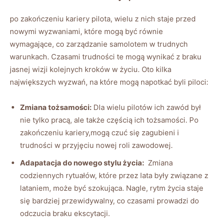
po zakończeniu kariery pilota, wielu z ​nich staje przed
‍nowymi wyzwaniami, które mogą być równie
wymagające, co zarządzanie samolotem⁣ w trudnych
warunkach. Czasami trudności‌ te mogą wynikać z braku
jasnej wizji kolejnych kroków‌ w życiu. Oto kilka
największych wyzwań, na które mogą napotkać byli piloci:
Zmiana tożsamości:
Dla wielu pilotów ich zawód był
nie⁤ tylko ‌pracą, ale⁣ także częścią ich tożsamości. Po
zakończeniu kariery,mogą czuć się zagubieni i
trudności w przyjęciu ​nowej roli ⁤zawodowej.
Adapatacja‌ do​ nowego stylu życia:
⁣ Zmiana
codziennych rytuałów,​ które przez lata były związane z
lataniem, może być szokująca. Nagle, rytm życia ‍staje
się bardziej przewidywalny, co czasami prowadzi do
odczucia braku ekscytacji.