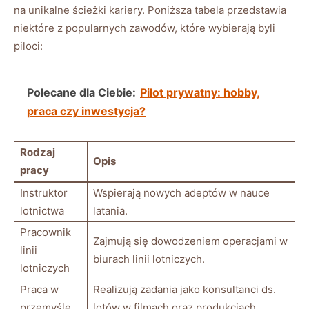
na unikalne ścieżki kariery. Poniższa tabela przedstawia
niektóre z popularnych ⁣zawodów, które​ wybierają byli
piloci:
Polecane dla Ciebie:
Pilot prywatny: hobby,
praca czy inwestycja?
Rodzaj
Opis
pracy
Instruktor
Wspierają nowych adeptów w ⁣nauce
lotnictwa
latania.
Pracownik
Zajmują się ‍dowodzeniem operacjami w
linii
biurach ⁢linii lotniczych.
lotniczych
Praca w
Realizują zadania​ jako konsultanci ds.
przemyśle
lotów w filmach oraz produkcjach