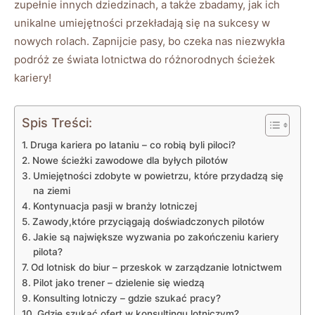
zupełnie innych dziedzinach, a‌ także zbadamy, jak ich⁢
unikalne umiejętności przekładają się na sukcesy w
nowych rolach. Zapnijcie ​pasy, bo‌ czeka​ nas niezwykła
podróż ze świata ⁣lotnictwa do różnorodnych ścieżek
kariery!
Spis Treści:
Druga kariera po lataniu – co robią byli piloci?
Nowe ścieżki zawodowe ⁣dla byłych pilotów
Umiejętności zdobyte w powietrzu, które ‍przydadzą się
na ziemi
Kontynuacja ‍pasji w ‍branży lotniczej
Zawody,które przyciągają doświadczonych pilotów
Jakie są największe wyzwania ⁤po zakończeniu kariery⁢
pilota?
Od lotnisk do biur – ‌przeskok w ⁤zarządzanie lotnictwem
Pilot jako​ trener – ‍dzielenie się wiedzą
Konsulting lotniczy – gdzie szukać pracy?
Gdzie szukać ofert w konsultingu lotniczym?