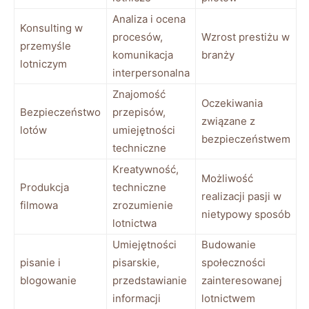
Analiza i ocena⁢
Konsulting w
procesów,
Wzrost prestiżu w
przemyśle
‌komunikacja
branży
lotniczym
interpersonalna
Znajomość
Oczekiwania
Bezpieczeństwo
przepisów,
związane ‌z​
lotów
umiejętności
bezpieczeństwem
techniczne
Kreatywność,
Możliwość
Produkcja
techniczne
realizacji pasji w
filmowa
zrozumienie
nietypowy sposób
lotnictwa
Umiejętności
Budowanie
pisanie i
pisarskie,
społeczności
blogowanie
przedstawianie
zainteresowanej
informacji
lotnictwem