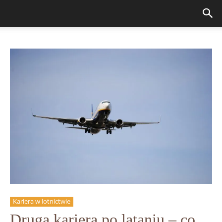
Kariera w lotnictwie
Druga kariera po lataniu – co