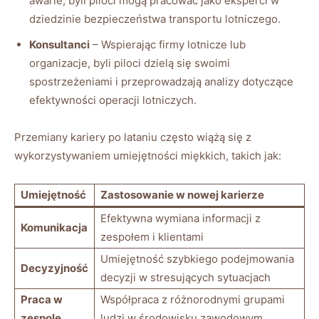
awarie, byli ⁣piloci mogą pracować jako eksperci‍ w‍
dziedzinie bezpieczeństwa transportu lotniczego.
Konsultanci
– Wspierając firmy ⁣lotnicze lub
organizacje, byli piloci dzielą się swoimi
spostrzeżeniami i przeprowadzają analizy dotyczące
efektywności⁣ operacji lotniczych.
Przemiany ⁢kariery po⁢ lataniu często wiążą się z
wykorzystywaniem umiejętności miękkich, takich jak:
Umiejętność
Zastosowanie w‍ nowej karierze
Efektywna wymiana informacji z
Komunikacja
zespołem i klientami
Umiejętność szybkiego podejmowania
Decyzyjność
decyzji w stresujących sytuacjach
Praca w
Współpraca z różnorodnymi grupami
⁤zespole
ludzi w środowisku zawodowym