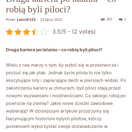
robią byli piloci?
391
Przez
Lotnik123
-
23 lipca 2025
1
3.5/5 - (2 votes)
Druga kariera ​po lataniu​ – co robią byli piloci?
Wielu ‌z nas marzy o tym, by wzbić się w przestworza i
poczuć⁤ się jak ptak. Jednak życie pilota to nie tylko
ekscytujące loty i zapierające dech w‍ piersiach widoki. Po
​zakończeniu kariery w ⁢chmurach, byli piloci stają przed
nowymi wyzwaniami i ‍możliwościami. Co takiego robią po
powrocie⁢ na ‍ziemię? Jakie nowe ścieżki zawodowe
wybierają? W dzisiejszym artykule przyjrzymy się
fascynującym historiom byłych pilotów, którzy‍
postanowili wykorzystać swoje doświadczenie w