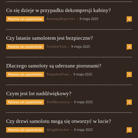
Co się dzieje w przypadku dekompresji kabiny?
RunwayReporter
-
9 maja 2025
Pytania od czytelników
0
Czy latanie samolotem jest bezpieczne?
TurbineTom
-
9 maja 2025
Pytania od czytelników
0
Dlaczego samoloty są uderzane piorunami?
FlapsAndFuel
-
9 maja 2025
Pytania od czytelników
1
Czym jest lot naddźwiękowy?
StallRecovery
-
9 maja 2025
Pytania od czytelników
1
Czy drzwi samolotu mogą się otworzyć w locie?
WingWatcher
-
9 maja 2025
Pytania od czytelników
0