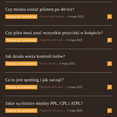
Czy można zostać pilotem po 40-tce?
CheckrideCharlie
-
4 maja 2025
Pytania od czytelników
0
Czy pilot musi znać wszystkie przyciski w kokpicie?
FlightDeckFrank
-
4 maja 2025
Pytania od czytelników
0
Jak działa wieża kontroli lotów?
VerticalLift
-
2 maja 2025
Pytania od czytelników
0
Co to jest spotting i jak zacząć?
FlightDeckFrank
-
2 maja 2025
Pytania od czytelników
0
Jakie są różnice między PPL, CPL i ATPL?
FlightDeckFrank
-
1 maja 2025
Pytania od czytelników
0