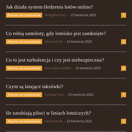
Jak działa system śledzenia lotów online?
WingWatcher
-
23 kwietnia 2025
Pytania od czytelników
1
Co robią samoloty, gdy lotnisko jest zamknięte?
VerticalLift
-
23 kwietnia 2025
Pytania od czytelników
0
Co to jest turbulencja i czy jest niebezpieczna?
MachSpeedMike
-
23 kwietnia 2025
Pytania od czytelników
0
Czym są latające taksówki?
TurbineTom
-
23 kwietnia 2025
Pytania od czytelników
1
Ile zarabiają piloci w liniach lotniczych?
VerticalLift
-
23 kwietnia 2025
Pytania od czytelników
1