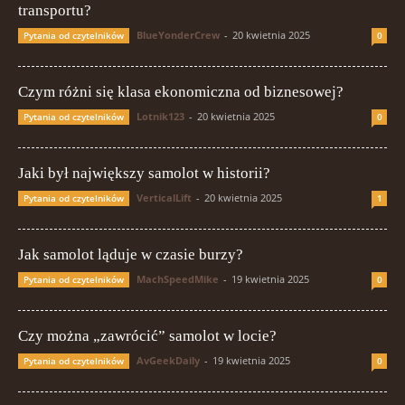
transportu?
BlueYonderCrew
-
20 kwietnia 2025
Pytania od czytelników
0
Czym różni się klasa ekonomiczna od biznesowej?
Lotnik123
-
20 kwietnia 2025
Pytania od czytelników
0
Jaki był największy samolot w historii?
VerticalLift
-
20 kwietnia 2025
Pytania od czytelników
1
Jak samolot ląduje w czasie burzy?
MachSpeedMike
-
19 kwietnia 2025
Pytania od czytelników
0
Czy można „zawrócić” samolot w locie?
AvGeekDaily
-
19 kwietnia 2025
Pytania od czytelników
0