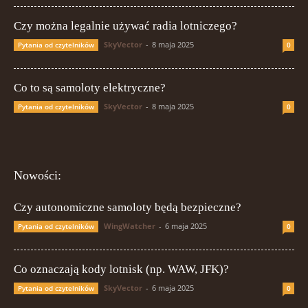
Czy można legalnie używać radia lotniczego?
SkyVector
-
8 maja 2025
Pytania od czytelników
0
Co to są samoloty elektryczne?
SkyVector
-
8 maja 2025
Pytania od czytelników
0
Nowości:
Czy autonomiczne samoloty będą bezpieczne?
WingWatcher
-
6 maja 2025
Pytania od czytelników
0
Co oznaczają kody lotnisk (np. WAW, JFK)?
SkyVector
-
6 maja 2025
Pytania od czytelników
0