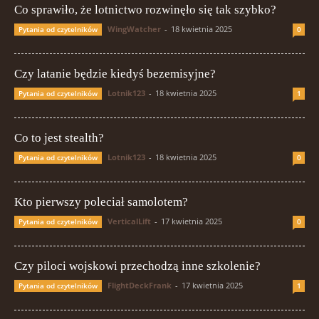
Co sprawiło, że lotnictwo rozwinęło się tak szybko?
WingWatcher
-
18 kwietnia 2025
Pytania od czytelników
0
Czy latanie będzie kiedyś bezemisyjne?
Lotnik123
-
18 kwietnia 2025
Pytania od czytelników
1
Co to jest stealth?
Lotnik123
-
18 kwietnia 2025
Pytania od czytelników
0
Kto pierwszy poleciał samolotem?
VerticalLift
-
17 kwietnia 2025
Pytania od czytelników
0
Czy piloci wojskowi przechodzą inne szkolenie?
FlightDeckFrank
-
17 kwietnia 2025
Pytania od czytelników
1