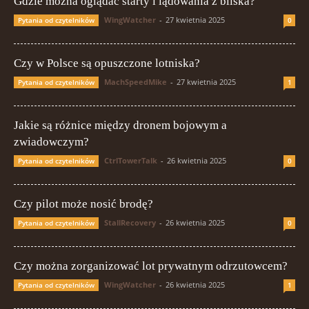
Gdzie można oglądać starty i lądowania z bliska?
WingWatcher
-
27 kwietnia 2025
Pytania od czytelników
0
Czy w Polsce są opuszczone lotniska?
MachSpeedMike
-
27 kwietnia 2025
Pytania od czytelników
1
Jakie są różnice między dronem bojowym a
zwiadowczym?
CtrlTowerTalk
-
26 kwietnia 2025
Pytania od czytelników
0
Czy pilot może nosić brodę?
StallRecovery
-
26 kwietnia 2025
Pytania od czytelników
0
Czy można zorganizować lot prywatnym odrzutowcem?
WingWatcher
-
26 kwietnia 2025
Pytania od czytelników
1