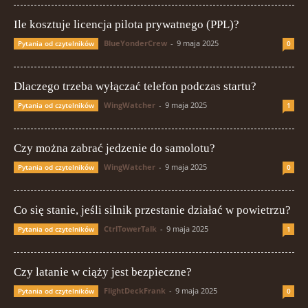
Ile kosztuje licencja pilota prywatnego (PPL)?
BlueYonderCrew
-
9 maja 2025
Pytania od czytelników
0
Dlaczego trzeba wyłączać telefon podczas startu?
WingWatcher
-
9 maja 2025
Pytania od czytelników
1
Czy można zabrać jedzenie do samolotu?
WingWatcher
-
9 maja 2025
Pytania od czytelników
0
Co się stanie, jeśli silnik przestanie działać w powietrzu?
CtrlTowerTalk
-
9 maja 2025
Pytania od czytelników
1
Czy latanie w ciąży jest bezpieczne?
FlightDeckFrank
-
9 maja 2025
Pytania od czytelników
0