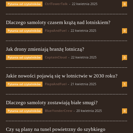
CtrlTowerTalk
-
22 kwietnia 2025
Pytania od czytelników
0
Dlaczego samoloty czasem krążą nad lotniskiem?
FlapsAndFuel
-
22 kwietnia 2025
Pytania od czytelników
0
Jak drony zmieniają branżę lotniczą?
CaptainCloud
-
22 kwietnia 2025
Pytania od czytelników
0
Jakie nowości pojawią się w lotnictwie w 2030 roku?
FlapsAndFuel
-
21 kwietnia 2025
Pytania od czytelników
1
Dlaczego samoloty zostawiają białe smugi?
BlueYonderCrew
-
20 kwietnia 2025
Pytania od czytelników
0
Czy są plany na tunel powietrzny do szybkiego