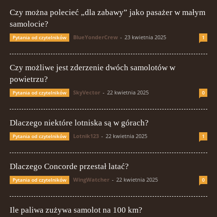
Czy można polecieć „dla zabawy” jako pasażer w małym
samolocie?
BlueYonderCrew
-
23 kwietnia 2025
Pytania od czytelników
1
Czy możliwe jest zderzenie dwóch samolotów w
powietrzu?
SkyVector
-
22 kwietnia 2025
Pytania od czytelników
0
Dlaczego niektóre lotniska są w górach?
Lotnik123
-
22 kwietnia 2025
Pytania od czytelników
1
Dlaczego Concorde przestał latać?
WingWatcher
-
22 kwietnia 2025
Pytania od czytelników
0
Ile paliwa zużywa samolot na 100 km?