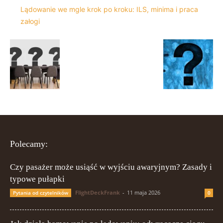
Lądowanie we mgle krok po kroku: ILS, minima i praca
załogi
Polecamy:
Czy pasażer może usiąść w wyjściu awaryjnym? Zasady i
typowe pułapki
FlightDeckFrank
-
11 maja 2026
Pytania od czytelników
0