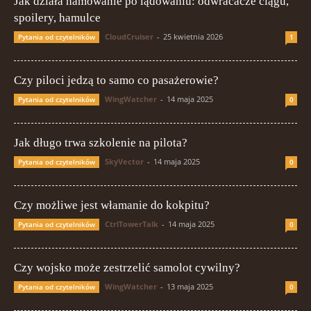
Jak działa hamowanie po lądowaniu: odwracacze ciągu,
spoilery, hamulce
CloudCruiser
-
25 kwietnia 2026
Pytania od czytelników
1
Czy piloci jedzą to samo co pasażerowie?
WingWatcher
-
14 maja 2025
Pytania od czytelników
0
Jak długo trwa szkolenie na pilota?
SkyVector
-
14 maja 2025
Pytania od czytelników
0
Czy możliwe jest włamanie do kokpitu?
CtrlTowerTalk
-
14 maja 2025
Pytania od czytelników
0
Czy wojsko może zestrzelić samolot cywilny?
WingWatcher
-
13 maja 2025
Pytania od czytelników
0