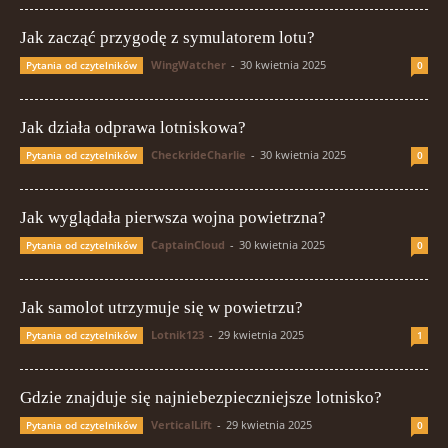
Jak zacząć przygodę z symulatorem lotu?
WingWatcher
-
30 kwietnia 2025
Pytania od czytelników
0
Jak działa odprawa lotniskowa?
CheckrideCharlie
-
30 kwietnia 2025
Pytania od czytelników
0
Jak wyglądała pierwsza wojna powietrzna?
CaptainCloud
-
30 kwietnia 2025
Pytania od czytelników
0
Jak samolot utrzymuje się w powietrzu?
Lotnik123
-
29 kwietnia 2025
Pytania od czytelników
1
Gdzie znajduje się najniebezpieczniejsze lotnisko?
VerticalLift
-
29 kwietnia 2025
Pytania od czytelników
0