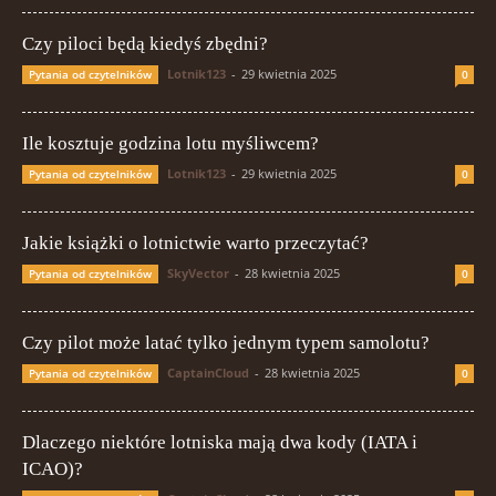
Czy piloci będą kiedyś zbędni?
Lotnik123
-
29 kwietnia 2025
Pytania od czytelników
0
Ile kosztuje godzina lotu myśliwcem?
Lotnik123
-
29 kwietnia 2025
Pytania od czytelników
0
Jakie książki o lotnictwie warto przeczytać?
SkyVector
-
28 kwietnia 2025
Pytania od czytelników
0
Czy pilot może latać tylko jednym typem samolotu?
CaptainCloud
-
28 kwietnia 2025
Pytania od czytelników
0
Dlaczego niektóre lotniska mają dwa kody (IATA i
ICAO)?