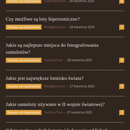
CaptainCloud
-
28 kwietnia 2025
Pytania od czytelników
0
Czy możliwe są loty hipersoniczne?
WingWatcher
-
28 kwietnia 2025
Pytania od czytelników
1
Jakie są najlepsze miejsca do fotografowania
samolotów?
TurbineTom
-
28 kwietnia 2025
Pytania od czytelników
0
Jakie jest największe lotnisko świata?
WingWatcher
-
27 kwietnia 2025
Pytania od czytelników
1
Jakie samoloty używano w II wojnie światowej?
TurbineTom
-
27 kwietnia 2025
Pytania od czytelników
1