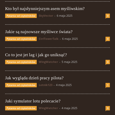
Kto był najsłynniejszym asem myśliwskim?
SkyVector
-
6 maja 2025
Pytania od czytelników
0
Jakie są najnowsze myśliwce świata?
CtrlTowerTalk
-
6 maja 2025
Pytania od czytelników
0
Co to jest jet lag i jak go uniknąć?
WingWatcher
-
5 maja 2025
Pytania od czytelników
0
Jak wygląda dzień pracy pilota?
Lotnik123
-
4 maja 2025
Pytania od czytelników
1
Jaki symulator lotu polecacie?
WingWatcher
-
4 maja 2025
Pytania od czytelników
0