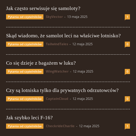
Jak często serwisuje się samoloty?
SkyVector
-
13 maja 2025
Pytania od czytelników
1
Skąd wiadomo, że samolot leci na właściwe lotnisko?
TailwindTales
-
12 maja 2025
Pytania od czytelników
0
Co się dzieje z bagażem w luku?
WingWatcher
-
12 maja 2025
Pytania od czytelników
0
Czy są lotniska tylko dla prywatnych odrzutowców?
CaptainCloud
-
12 maja 2025
Pytania od czytelników
0
Jak szybko leci F-16?
CheckrideCharlie
-
12 maja 2025
Pytania od czytelników
1