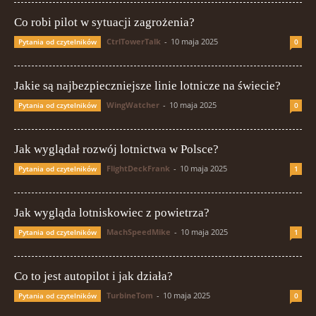
Co robi pilot w sytuacji zagrożenia?
CtrlTowerTalk
-
10 maja 2025
Pytania od czytelników
0
Jakie są najbezpieczniejsze linie lotnicze na świecie?
WingWatcher
-
10 maja 2025
Pytania od czytelników
0
Jak wyglądał rozwój lotnictwa w Polsce?
FlightDeckFrank
-
10 maja 2025
Pytania od czytelników
1
Jak wygląda lotniskowiec z powietrza?
MachSpeedMike
-
10 maja 2025
Pytania od czytelników
1
Co to jest autopilot i jak działa?
TurbineTom
-
10 maja 2025
Pytania od czytelników
0