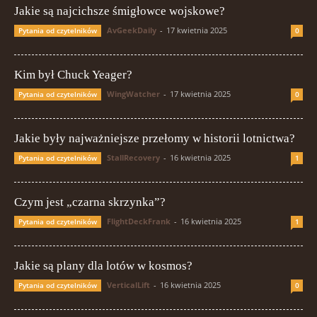
Jakie są najcichsze śmigłowce wojskowe?
AvGeekDaily
-
17 kwietnia 2025
Pytania od czytelników
0
Kim był Chuck Yeager?
WingWatcher
-
17 kwietnia 2025
Pytania od czytelników
0
Jakie były najważniejsze przełomy w historii lotnictwa?
StallRecovery
-
16 kwietnia 2025
Pytania od czytelników
1
Czym jest „czarna skrzynka”?
FlightDeckFrank
-
16 kwietnia 2025
Pytania od czytelników
1
Jakie są plany dla lotów w kosmos?
VerticalLift
-
16 kwietnia 2025
Pytania od czytelników
0