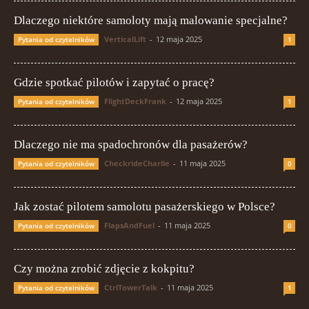
Dlaczego niektóre samoloty mają malowanie specjalne?
VerticalLift
-
12 maja 2025
Pytania od czytelników
1
Gdzie spotkać pilotów i zapytać o pracę?
FlightDeckFrank
-
12 maja 2025
Pytania od czytelników
1
Dlaczego nie ma spadochronów dla pasażerów?
CheckrideCharlie
-
11 maja 2025
Pytania od czytelników
0
Jak zostać pilotem samolotu pasażerskiego w Polsce?
FlapsAndFuel
-
11 maja 2025
Pytania od czytelników
0
Czy można zrobić zdjęcie z kokpitu?
CtrlTowerTalk
-
11 maja 2025
Pytania od czytelników
1