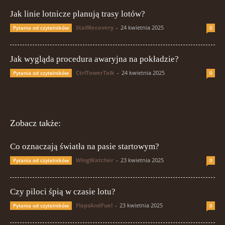
Jak linie lotnicze planują trasy lotów?
StallRecovery
-
24 kwietnia 2025
Pytania od czytelników
0
Jak wygląda procedura awaryjna na pokładzie?
CtrlTowerTalk
-
24 kwietnia 2025
Pytania od czytelników
0
Zobacz także:
Co oznaczają światła na pasie startowym?
WingWatcher
-
23 kwietnia 2025
Pytania od czytelników
0
Czy piloci śpią w czasie lotu?
FlapsAndFuel
-
23 kwietnia 2025
Pytania od czytelników
0