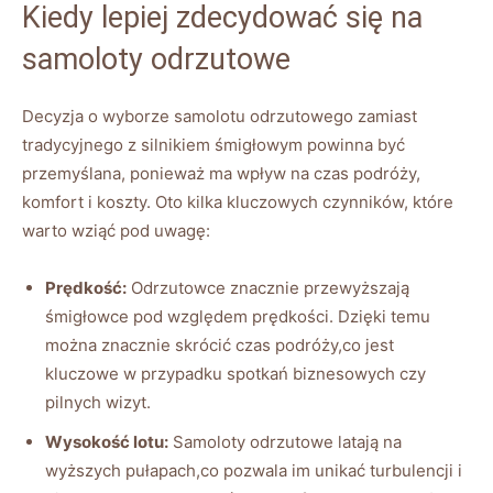
Kiedy​ lepiej ‌zdecydować się na
⁢samoloty ⁢odrzutowe
Decyzja ‌o ‌wyborze samolotu odrzutowego ⁢zamiast
tradycyjnego z silnikiem śmigłowym powinna być
⁣przemyślana, ponieważ ma⁢ wpływ na ⁣czas podróży,⁣
komfort i​ koszty. Oto kilka kluczowych ‌czynników, które
warto wziąć ​pod uwagę:
Prędkość:
Odrzutowce‌ znacznie przewyższają
‌śmigłowce pod⁢ względem prędkości. Dzięki temu
można ‌znacznie ⁤skrócić czas podróży,co jest
kluczowe w przypadku spotkań biznesowych​ czy
pilnych wizyt.
Wysokość lotu:
Samoloty odrzutowe latają na
wyższych pułapach,co pozwala im unikać turbulencji⁢ i