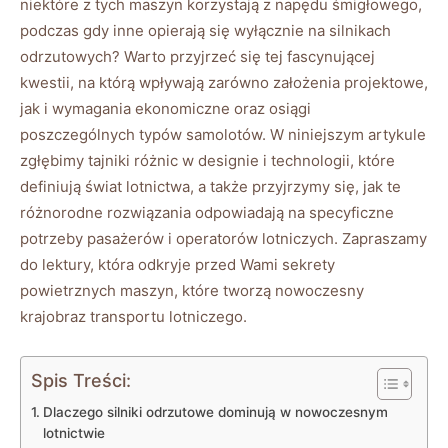
niektóre z tych maszyn ⁤korzystają z⁤ napędu śmigłowego,
podczas gdy inne opierają się wyłącznie na⁣ silnikach
‍odrzutowych? Warto ⁢przyjrzeć się tej fascynującej
kwestii, na którą⁤ wpływają ‍zarówno założenia‍ projektowe,
jak i ⁣wymagania ekonomiczne⁣ oraz osiągi⁣
poszczególnych ⁣typów ‌samolotów. W niniejszym artykule
zgłębimy ‍tajniki różnic​ w ⁤designie i technologii, które ​
definiują ‍świat lotnictwa,⁢ a także przyjrzymy się, jak te
różnorodne rozwiązania odpowiadają na⁢ specyficzne
potrzeby⁣ pasażerów i operatorów lotniczych. Zapraszamy‌
do lektury, ‍która odkryje przed Wami sekrety
powietrznych maszyn, które tworzą nowoczesny‍
krajobraz transportu lotniczego.
Spis Treści:
Dlaczego silniki⁣ odrzutowe ⁢dominują ⁢w nowoczesnym ​
lotnictwie