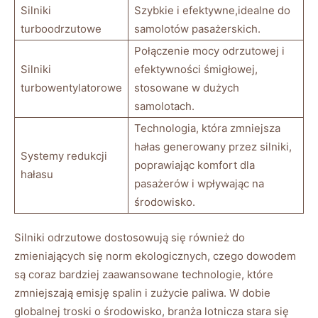
Silniki
Szybkie i efektywne,idealne ⁤do
⁢turboodrzutowe
samolotów pasażerskich.
Połączenie mocy odrzutowej i
Silniki
⁣efektywności⁣ śmigłowej,⁣
turbowentylatorowe
stosowane w dużych⁣
samolotach.
Technologia, która zmniejsza
hałas generowany przez silniki,
Systemy redukcji⁤
poprawiając komfort ⁢dla
hałasu
pasażerów i wpływając na ​
środowisko.
Silniki ​odrzutowe⁤ dostosowują‍ się ‌również do
zmieniających się norm⁤ ekologicznych, czego⁣ dowodem
są ​coraz bardziej ‌zaawansowane technologie,⁣ które
zmniejszają emisję⁤ spalin ‌i zużycie paliwa. ⁣W dobie
globalnej⁣ troski‌ o środowisko,‍ branża⁤ lotnicza ⁤stara się