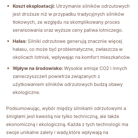
Koszt⁢ eksploatacji:
⁢Utrzymanie ⁣silników odrzutowych⁢
jest droższe ​niż w przypadku tradycyjnych ⁣silników
tłokowych, ze względu na⁣ skomplikowany proces
serwisowania ⁢oraz wyższe ⁢ceny paliwa lotniczego.
Hałas:
Silniki odrzutowe generują ⁤znacznie ⁢więcej
‌hałasu, ⁢co może ⁢być problematyczne, zwłaszcza w
okolicach lotnisk, wpływając na ​komfort mieszkańców.
Wpływ ⁣na‌ środowisko:
Wysokie emisje CO2‍ i ‌innych
‌zanieczyszczeń powietrza związanych z
użytkowaniem‍ silników odrzutowych budzą obawy
ekologiczne.
Podsumowując, wybór między silnikami odrzutowymi a​
śmigłami jest kwestią nie tylko techniczną,⁣ ale także
ekonomiczną ⁤i ekologiczną. Każda z‌ tych technologii ma
swoje unikalne zalety i⁤ wady,które wpływają na⁣