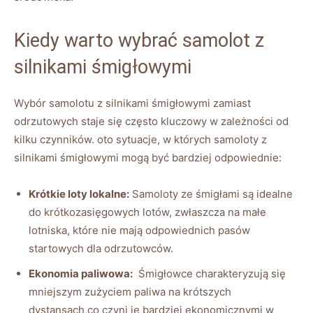
Kiedy warto​ wybrać samolot​ z
silnikami śmigłowymi
Wybór samolotu z⁢ silnikami śmigłowymi zamiast⁢
odrzutowych ‍staje się‍ często kluczowy w zależności od
⁤kilku ​czynników. ​oto ⁤sytuacje, ⁤w których samoloty z
silnikami ​śmigłowymi mogą być bardziej ‌odpowiednie:
Krótkie loty lokalne:
Samoloty ze śmigłami ⁤są idealne
do krótkozasięgowych lotów, ⁣zwłaszcza na małe
lotniska, które nie⁤ mają odpowiednich pasów
startowych dla ​odrzutowców.
Ekonomia paliwowa:
⁣ Śmigłowce⁢ charakteryzują się
mniejszym zużyciem⁤ paliwa ‍na⁣ krótszych
⁤dystansach,co czyni​ je bardziej ⁣ekonomicznymi​ w