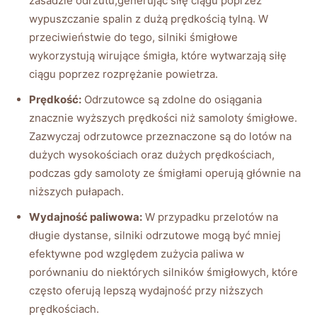
zasadzie odrzutu,generując siłę⁤ ciągu poprzez
wypuszczanie ‌spalin z dużą ⁣prędkością tylną. W
przeciwieństwie​ do tego, silniki śmigłowe ​
wykorzystują wirujące śmigła, które‌ wytwarzają siłę⁢
ciągu poprzez rozprężanie powietrza.
Prędkość:
Odrzutowce są⁣ zdolne do ​osiągania
znacznie wyższych prędkości niż⁣ samoloty śmigłowe.⁢
Zazwyczaj ⁤odrzutowce przeznaczone są do lotów na
dużych wysokościach oraz dużych prędkościach, ​
podczas ⁣gdy samoloty ze śmigłami operują głównie na
niższych pułapach.
Wydajność paliwowa:
W przypadku przelotów na
długie⁣ dystanse, silniki ‌odrzutowe ​mogą być⁣ mniej
efektywne pod⁢ względem zużycia paliwa w
porównaniu do niektórych ⁣silników śmigłowych, które
⁣często oferują⁤ lepszą wydajność przy ⁢niższych
prędkościach.