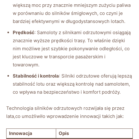
większą‌ moc przy znacznie ‌mniejszym‍ zużyciu paliwa
w ‍porównaniu do ​silników śmigłowych, co czyni je
⁣bardziej efektywnymi w⁣ długodystansowych lotach.
Prędkość
:‌ Samoloty z silnikami odrzutowymi osiągają
znacznie wyższe prędkości ‍trasy. ⁢To właśnie ⁢dzięki
nim możliwe jest szybkie ​pokonywanie odległości, ⁣co
‌jest kluczowe​ w transporcie ‍pasażerskim i
towarowym.
Stabilność‌ i kontrola
: Silniki‌ odrzutowe oferują⁢ lepszą
stabilność lotu‌ oraz​ większą‍ kontrolę​ nad samolotem,
co wpływa na ⁣bezpieczeństwo i ⁣komfort podróży.
Technologia silników‌ odrzutowych rozwijała się przez
lata,co ⁣umożliwiło wprowadzenie innowacji takich⁢ jak:
Innowacja
Opis