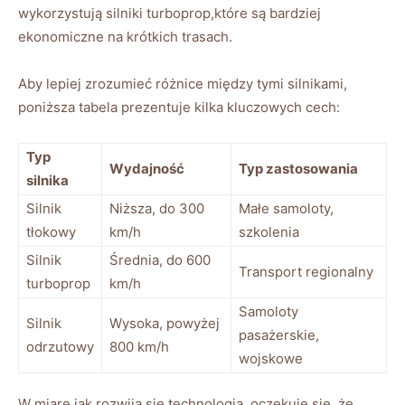
wykorzystują silniki turboprop,które ⁤są bardziej
ekonomiczne na ​krótkich trasach.
Aby lepiej zrozumieć⁢ różnice‍ między tymi silnikami,⁤
poniższa ⁣tabela prezentuje kilka kluczowych cech:
Typ
Wydajność
Typ zastosowania
silnika
Silnik⁢
Niższa, ⁣do 300‍
Małe samoloty,
tłokowy
km/h
⁣szkolenia
Silnik
Średnia, do 600
Transport regionalny
turboprop
km/h
Samoloty
Silnik
Wysoka, powyżej
pasażerskie,
odrzutowy
800 km/h
wojskowe
W miarę jak rozwija​ się technologia, oczekuje się, że‍