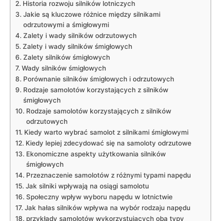
Historia rozwoju silników lotniczych
Jakie są kluczowe różnice między silnikami
odrzutowymi a⁣ śmigłowymi
Zalety i wady silników ⁢odrzutowych
Zalety⁢ i wady silników​ śmigłowych
Zalety silników śmigłowych
Wady silników⁣ śmigłowych
Porównanie silników śmigłowych i odrzutowych
Rodzaje ​samolotów⁢ korzystających‌ z silników
śmigłowych
Rodzaje⁢ samolotów korzystających z silników​
odrzutowych
Kiedy warto​ wybrać samolot​ z silnikami śmigłowymi
Kiedy​ lepiej ‌zdecydować się na ⁢samoloty ⁢odrzutowe
Ekonomiczne aspekty‍ użytkowania silników
śmigłowych
Przeznaczenie ‌samolotów⁢ z różnymi typami​ napędu
Jak ‌silniki ⁢wpływają⁢ na osiągi samolotu
Społeczny wpływ‌ wyboru napędu w lotnictwie
Jak hałas silników ⁤wpływa ⁣na wybór rodzaju napędu
przykłady samolotów​ wykorzystujących oba typy