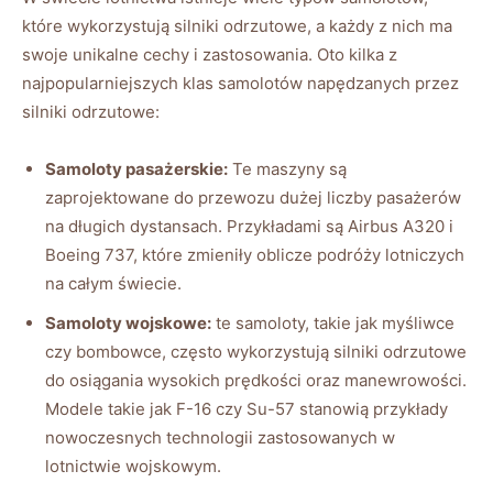
⁤które ⁢wykorzystują ​silniki odrzutowe, ‌a każdy z nich ma
swoje unikalne cechy i ⁤zastosowania. Oto kilka ‍z‍
najpopularniejszych klas samolotów napędzanych​ przez‍
silniki odrzutowe:
Samoloty ‍pasażerskie:
Te maszyny są
zaprojektowane do przewozu dużej liczby pasażerów ​
na długich dystansach. Przykładami są Airbus A320 i
Boeing 737, ‍które​ zmieniły oblicze podróży lotniczych
na całym świecie.
Samoloty wojskowe:
te‍ samoloty,⁤ takie ⁢jak ⁢myśliwce
czy ⁤bombowce, często wykorzystują silniki odrzutowe
do osiągania wysokich prędkości oraz ‍manewrowości.
Modele takie jak ‍F-16 czy Su-57 stanowią przykłady
nowoczesnych⁢ technologii zastosowanych w
lotnictwie wojskowym.