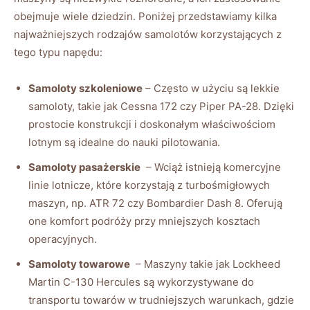
obejmuje wiele dziedzin. Poniżej⁤ przedstawiamy kilka
⁣najważniejszych rodzajów​ samolotów korzystających ‌z
tego⁢ typu napędu:
Samoloty szkoleniowe
– Często​ w użyciu są ⁣lekkie
samoloty, takie jak Cessna ‍172 czy Piper⁢ PA-28. ​Dzięki
prostocie konstrukcji i doskonałym właściwościom⁤
lotnym są‌ idealne do ‍nauki ⁢pilotowania.
Samoloty pasażerskie
⁤ – Wciąż⁣ istnieją⁣ komercyjne
linie⁤ lotnicze, ​które korzystają‍ z ‍turbośmigłowych
maszyn, ‍np. ‌ATR 72 ‌czy Bombardier Dash 8. Oferują
one ⁢komfort podróży przy mniejszych‍ kosztach
operacyjnych.
Samoloty towarowe
‌ – Maszyny ‌takie jak Lockheed
Martin C-130‍ Hercules są wykorzystywane do
‌transportu towarów w ‌trudniejszych‍ warunkach, gdzie