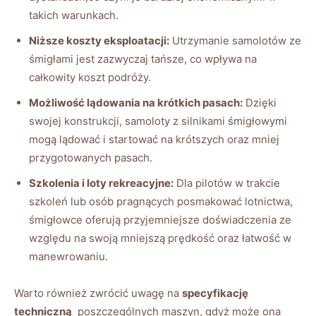
takich⁣ warunkach.
Niższe koszty eksploatacji:
⁣Utrzymanie samolotów⁤ ze⁣
śmigłami jest zazwyczaj tańsze, ⁣co wpływa na
całkowity koszt​ podróży.
Możliwość lądowania na krótkich pasach:
Dzięki
swojej​ konstrukcji, samoloty z ⁤silnikami ⁤śmigłowymi
mogą lądować‌ i startować na krótszych oraz‌ mniej
przygotowanych pasach.
Szkolenia i loty rekreacyjne:
Dla pilotów w trakcie
szkoleń lub ⁢osób pragnących posmakować​ lotnictwa,​
śmigłowce oferują⁣ przyjemniejsze doświadczenia ze
względu na ⁢swoją mniejszą⁤ prędkość oraz łatwość w
⁤manewrowaniu.
Warto również zwrócić uwagę na‌
specyfikację
⁢techniczną
⁢ poszczególnych maszyn, gdyż może ona