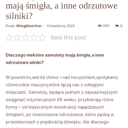
mają śmigła, a inne odrzutowe
silniki?
664
Przez
WingWatcher
-
16 kwietnia 2025
0
Rate this post
Dlaczego niektóre‍ samoloty‌ mają‌ śmigła,a⁣ inne
odrzutowe‌ silniki?
W powietrzu,wśród ⁤chmur i ⁢nad horyzontem,spotykamy
różnorodne maszyny,które łączą⁢ nas z odległymi
miejscami. Samoloty, ‍będące‌ jednym ‌z najważniejszych
osiągnięć inżynieryjnych XX wieku, przybierają różne
formy – od klasycznych‌ konstrukcji ⁢napędzanych
śmigłami, po nowoczesne odrzutowce, które pędzą ‍w
przestworzach‍ z prędkością dźwięku. ⁢Ale⁢ dlaczego