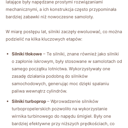
latające były ​napędzane ‍prostymi rozwiązaniami
⁣mechanicznymi, a ich konstrukcja często przypominała
bardziej ⁢zabawki niż ​nowoczesne samoloty.
W miarę ‍postępu lat, ‍silniki zaczęły ewoluować, ​co można
podzielić‍ na kilka kluczowych ‍etapów:
Silniki tłokowe
– ⁤Te ⁤silniki, ⁣znane również jako silniki
o zapłonie‍ iskrowym, były​ stosowane w samolotach od
‌samego początku‌ lotnictwa. ‌Wykorzystywały one
zasadę działania podobną do silników
samochodowych, generując moc‍ dzięki‌ spalaniu ​
paliwa wewnątrz cylindrów.
Silniki turboprop
– Wprowadzenie silników
turbopropelerskich pozwoliło na wykorzystanie
wirnika ⁤turbinowego do napędu śmigieł. Były ⁣one
bardziej efektywne⁣ przy niższych prędkościach, co