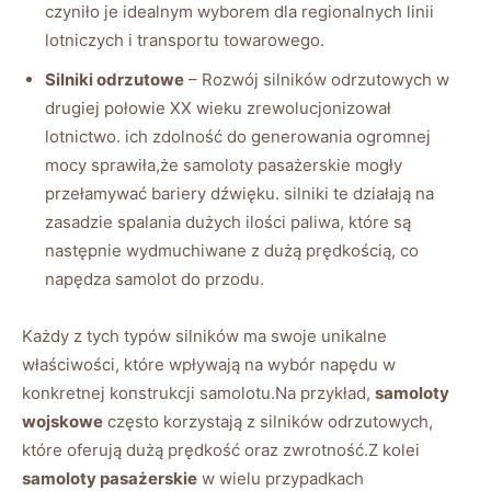
czyniło ⁣je‌ idealnym wyborem dla regionalnych linii
lotniczych i transportu towarowego.
Silniki odrzutowe
– Rozwój ⁤silników ‌odrzutowych w
drugiej połowie XX⁣ wieku ⁢zrewolucjonizował ​
lotnictwo. ich zdolność do ​generowania ogromnej​
mocy sprawiła,że‍ samoloty pasażerskie mogły
przełamywać ⁣bariery dźwięku.​ silniki ⁣te działają na
zasadzie spalania dużych ilości ⁤paliwa, które są
następnie⁤ wydmuchiwane z dużą prędkością, co
napędza ⁢samolot do przodu.
Każdy z tych⁤ typów silników ma swoje unikalne
‍właściwości, które​ wpływają na wybór napędu w⁢
konkretnej konstrukcji​ samolotu.Na przykład,
samoloty‍
wojskowe
często‍ korzystają z silników⁤ odrzutowych,
które oferują ​dużą⁤ prędkość oraz⁢ zwrotność.Z kolei
samoloty⁢ pasażerskie
w⁣ wielu przypadkach