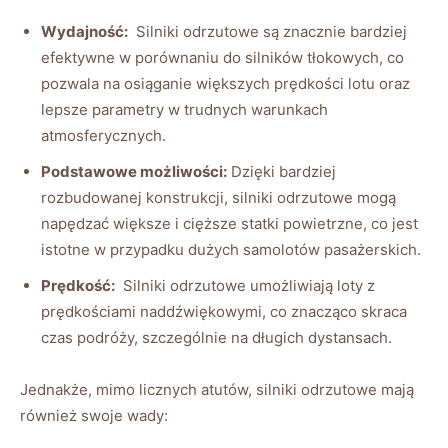
Wydajność:
⁤ Silniki⁢ odrzutowe są znacznie‌ bardziej
efektywne w porównaniu do silników‌ tłokowych, co
⁢pozwala ⁢na osiąganie ⁢większych‌ prędkości ‌lotu‍ oraz
lepsze​ parametry w‍ trudnych warunkach
atmosferycznych.
Podstawowe możliwości:
Dzięki ⁤bardziej
rozbudowanej ⁤konstrukcji, ​silniki ‌odrzutowe mogą
napędzać większe i cięższe statki ‌powietrzne,‌ co ⁤jest⁣
istotne w przypadku dużych ⁢samolotów‍ pasażerskich.
Prędkość:
​ Silniki odrzutowe umożliwiają loty z
prędkościami naddźwiękowymi, ​co⁤ znacząco skraca ​
czas podróży, ​szczególnie⁤ na długich⁤ dystansach.
Jednakże, mimo licznych atutów, ⁣silniki odrzutowe mają
również swoje wady: