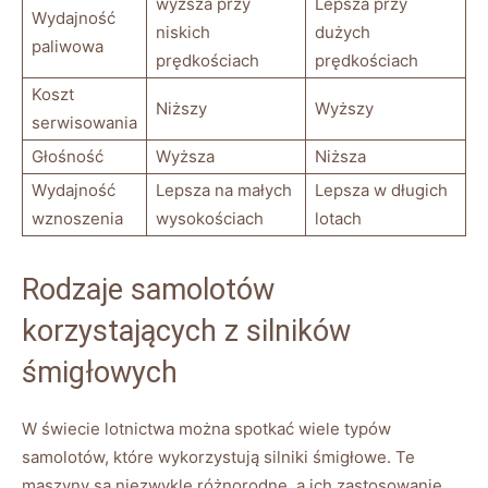
wyższa przy
Lepsza ​przy
Wydajność ​
niskich
dużych
paliwowa
‍prędkościach
prędkościach
Koszt
Niższy
Wyższy
serwisowania
Głośność
Wyższa
Niższa
Wydajność⁤
Lepsza na małych
Lepsza w długich ​
wznoszenia
wysokościach
lotach
Rodzaje ​samolotów⁢
korzystających‌ z silników
śmigłowych
W świecie lotnictwa ‌można spotkać ⁤wiele⁣ typów‌
samolotów,⁣ które‌ wykorzystują silniki ⁢śmigłowe.⁣ Te
maszyny są niezwykle różnorodne, a ich ‍zastosowanie