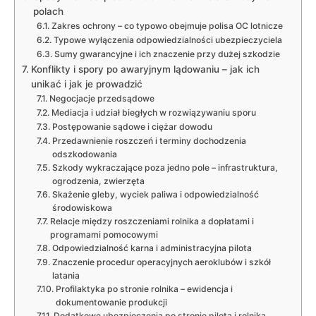
polach
Zakres ochrony – co typowo obejmuje polisa OC lotnicze
Typowe wyłączenia odpowiedzialności ubezpieczyciela
Sumy gwarancyjne i ich znaczenie przy dużej szkodzie
Konflikty i spory po awaryjnym lądowaniu – jak ich
unikać i jak je prowadzić
Negocjacje przedsądowe
Mediacja i udział biegłych w rozwiązywaniu sporu
Postępowanie sądowe i ciężar dowodu
Przedawnienie roszczeń i terminy dochodzenia
odszkodowania
Szkody wykraczające poza jedno pole – infrastruktura,
ogrodzenia, zwierzęta
Skażenie gleby, wyciek paliwa i odpowiedzialność
środowiskowa
Relacje między roszczeniami rolnika a dopłatami i
programami pomocowymi
Odpowiedzialność karna i administracyjna pilota
Znaczenie procedur operacyjnych aeroklubów i szkół
latania
Profilaktyka po stronie rolnika – ewidencja i
dokumentowanie produkcji
Dodatkowe ubezpieczenia po stronie pilota i rolnika