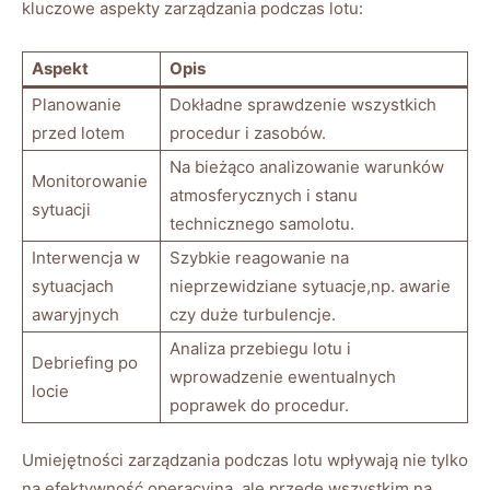
kluczowe aspekty zarządzania podczas lotu:
Aspekt
Opis
Planowanie
Dokładne sprawdzenie wszystkich
przed lotem
procedur i zasobów.
Na bieżąco analizowanie warunków
Monitorowanie
atmosferycznych i stanu
sytuacji
technicznego samolotu.
Interwencja w
Szybkie reagowanie na
sytuacjach
nieprzewidziane sytuacje,np. awarie
awaryjnych
czy duże turbulencje.
Analiza przebiegu lotu i
Debriefing po
wprowadzenie ewentualnych
locie
poprawek do procedur.
Umiejętności zarządzania podczas lotu wpływają nie tylko
na efektywność operacyjną, ale przede wszystkim na