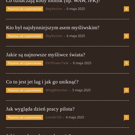
Co oznaczają kody lotnisk (np. WAW, JFK)?
SkyVector
-
6 maja 2025
Pytania od czytelników
0
Kto był najsłynniejszym asem myśliwskim?
SkyVector
-
6 maja 2025
Pytania od czytelników
0
Jakie są najnowsze myśliwce świata?
CtrlTowerTalk
-
6 maja 2025
Pytania od czytelników
0
Co to jest jet lag i jak go uniknąć?
WingWatcher
-
5 maja 2025
Pytania od czytelników
0
Jak wygląda dzień pracy pilota?
Lotnik123
-
4 maja 2025
Pytania od czytelników
1