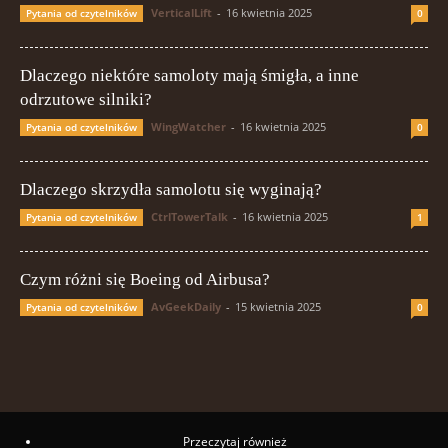
VerticalLift
-
16 kwietnia 2025
Pytania od czytelników
0
Dlaczego niektóre samoloty mają śmigła, a inne
odrzutowe silniki?
WingWatcher
-
16 kwietnia 2025
Pytania od czytelników
0
Dlaczego skrzydła samolotu się wyginają?
CtrlTowerTalk
-
16 kwietnia 2025
Pytania od czytelników
1
Czym różni się Boeing od Airbusa?
AvGeekDaily
-
15 kwietnia 2025
Pytania od czytelników
0
Przeczytaj również