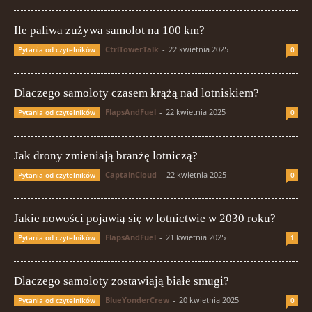
Ile paliwa zużywa samolot na 100 km?
CtrlTowerTalk
-
22 kwietnia 2025
Pytania od czytelników
0
Dlaczego samoloty czasem krążą nad lotniskiem?
FlapsAndFuel
-
22 kwietnia 2025
Pytania od czytelników
0
Jak drony zmieniają branżę lotniczą?
CaptainCloud
-
22 kwietnia 2025
Pytania od czytelników
0
Jakie nowości pojawią się w lotnictwie w 2030 roku?
FlapsAndFuel
-
21 kwietnia 2025
Pytania od czytelników
1
Dlaczego samoloty zostawiają białe smugi?
BlueYonderCrew
-
20 kwietnia 2025
Pytania od czytelników
0