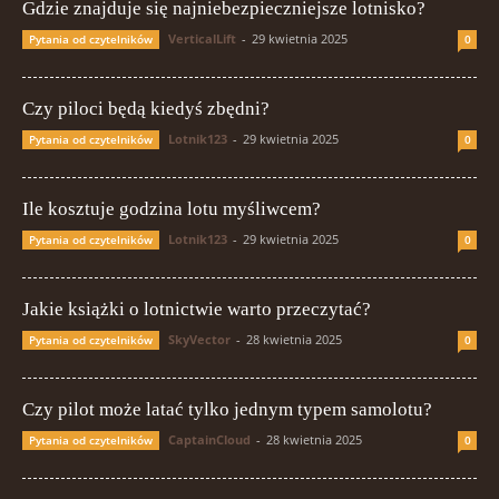
Gdzie znajduje się najniebezpieczniejsze lotnisko?
VerticalLift
-
29 kwietnia 2025
Pytania od czytelników
0
Czy piloci będą kiedyś zbędni?
Lotnik123
-
29 kwietnia 2025
Pytania od czytelników
0
Ile kosztuje godzina lotu myśliwcem?
Lotnik123
-
29 kwietnia 2025
Pytania od czytelników
0
Jakie książki o lotnictwie warto przeczytać?
SkyVector
-
28 kwietnia 2025
Pytania od czytelników
0
Czy pilot może latać tylko jednym typem samolotu?
CaptainCloud
-
28 kwietnia 2025
Pytania od czytelników
0