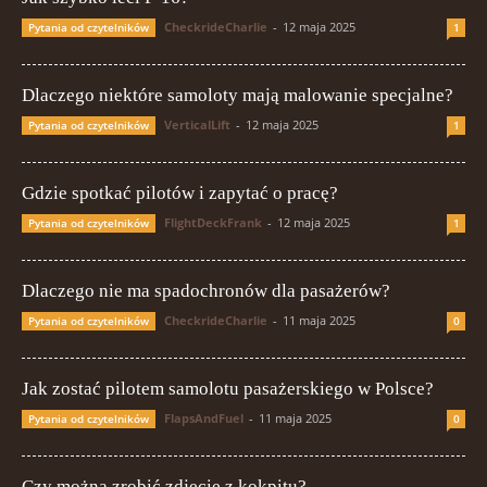
CheckrideCharlie
-
12 maja 2025
Pytania od czytelników
1
Dlaczego niektóre samoloty mają malowanie specjalne?
VerticalLift
-
12 maja 2025
Pytania od czytelników
1
Gdzie spotkać pilotów i zapytać o pracę?
FlightDeckFrank
-
12 maja 2025
Pytania od czytelników
1
Dlaczego nie ma spadochronów dla pasażerów?
CheckrideCharlie
-
11 maja 2025
Pytania od czytelników
0
Jak zostać pilotem samolotu pasażerskiego w Polsce?
FlapsAndFuel
-
11 maja 2025
Pytania od czytelników
0
Czy można zrobić zdjęcie z kokpitu?