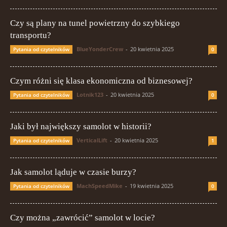
Czy są plany na tunel powietrzny do szybkiego
transportu?
BlueYonderCrew
-
20 kwietnia 2025
Pytania od czytelników
0
Czym różni się klasa ekonomiczna od biznesowej?
Lotnik123
-
20 kwietnia 2025
Pytania od czytelników
0
Jaki był największy samolot w historii?
VerticalLift
-
20 kwietnia 2025
Pytania od czytelników
1
Jak samolot ląduje w czasie burzy?
MachSpeedMike
-
19 kwietnia 2025
Pytania od czytelników
0
Czy można „zawrócić” samolot w locie?