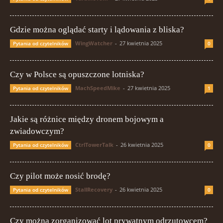
Gdzie można oglądać starty i lądowania z bliska?
WingWatcher
-
27 kwietnia 2025
Pytania od czytelników
0
Czy w Polsce są opuszczone lotniska?
MachSpeedMike
-
27 kwietnia 2025
Pytania od czytelników
1
Jakie są różnice między dronem bojowym a
zwiadowczym?
CtrlTowerTalk
-
26 kwietnia 2025
Pytania od czytelników
0
Czy pilot może nosić brodę?
StallRecovery
-
26 kwietnia 2025
Pytania od czytelników
0
Czy można zorganizować lot prywatnym odrzutowcem?