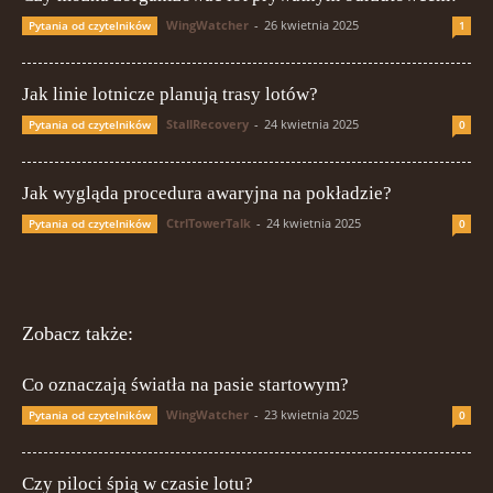
WingWatcher
-
26 kwietnia 2025
Pytania od czytelników
1
Jak linie lotnicze planują trasy lotów?
StallRecovery
-
24 kwietnia 2025
Pytania od czytelników
0
Jak wygląda procedura awaryjna na pokładzie?
CtrlTowerTalk
-
24 kwietnia 2025
Pytania od czytelników
0
Zobacz także:
Co oznaczają światła na pasie startowym?
WingWatcher
-
23 kwietnia 2025
Pytania od czytelników
0
Czy piloci śpią w czasie lotu?