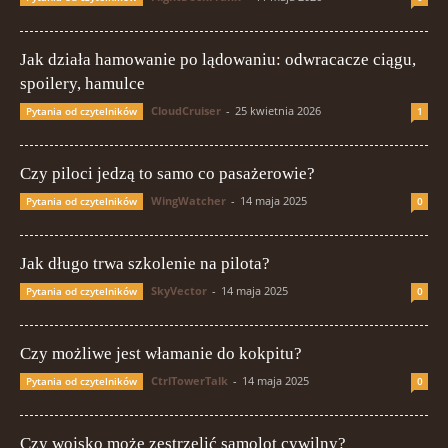
Jak działa hamowanie po lądowaniu: odwracacze ciągu,
spoilery, hamulce
CloudCruiser
-
25 kwietnia 2026
Pytania od czytelników
1
Czy piloci jedzą to samo co pasażerowie?
WingWatcher
-
14 maja 2025
Pytania od czytelników
0
Jak długo trwa szkolenie na pilota?
SkyVector
-
14 maja 2025
Pytania od czytelników
0
Czy możliwe jest włamanie do kokpitu?
CtrlTowerTalk
-
14 maja 2025
Pytania od czytelników
0
Czy wojsko może zestrzelić samolot cywilny?