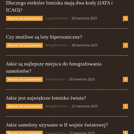
Dlaczego niektóre lotniska mają dwa kody (IATA i
ICAO)?
CaptainCloud
-
28 kwietnia 2025
Pytania od czytelników
0
Czy możliwe są loty hipersoniczne?
WingWatcher
-
28 kwietnia 2025
Pytania od czytelników
1
Jakie są najlepsze miejsca do fotografowania
samolotów?
TurbineTom
-
28 kwietnia 2025
Pytania od czytelników
0
Jakie jest największe lotnisko świata?
WingWatcher
-
27 kwietnia 2025
Pytania od czytelników
1
Jakie samoloty używano w II wojnie światowej?
TurbineTom
-
27 kwietnia 2025
Pytania od czytelników
1