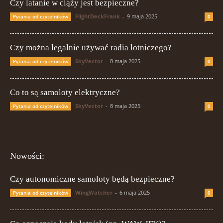
Czy latanie w ciąży jest bezpieczne?
FlightDeckFrank
-
9 maja 2025
Pytania od czytelników
0
Czy można legalnie używać radia lotniczego?
SkyVector
-
8 maja 2025
Pytania od czytelników
0
Co to są samoloty elektryczne?
SkyVector
-
8 maja 2025
Pytania od czytelników
0
Nowości:
Czy autonomiczne samoloty będą bezpieczne?
WingWatcher
-
6 maja 2025
Pytania od czytelników
0