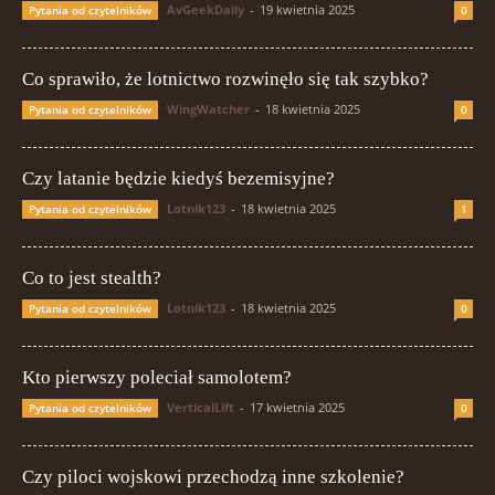
AvGeekDaily
-
19 kwietnia 2025
Pytania od czytelników
0
Co sprawiło, że lotnictwo rozwinęło się tak szybko?
WingWatcher
-
18 kwietnia 2025
Pytania od czytelników
0
Czy latanie będzie kiedyś bezemisyjne?
Lotnik123
-
18 kwietnia 2025
Pytania od czytelników
1
Co to jest stealth?
Lotnik123
-
18 kwietnia 2025
Pytania od czytelników
0
Kto pierwszy poleciał samolotem?
VerticalLift
-
17 kwietnia 2025
Pytania od czytelników
0
Czy piloci wojskowi przechodzą inne szkolenie?