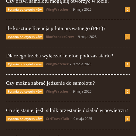
Czy drzwi samolotu mogą się otworzyć w locie?
WingWatcher
-
9 maja 2025
Pytania od czytelników
0
Ile kosztuje licencja pilota prywatnego (PPL)?
BlueYonderCrew
-
9 maja 2025
Pytania od czytelników
0
Dlaczego trzeba wyłączać telefon podczas startu?
WingWatcher
-
9 maja 2025
Pytania od czytelników
1
Czy można zabrać jedzenie do samolotu?
WingWatcher
-
9 maja 2025
Pytania od czytelników
0
Co się stanie, jeśli silnik przestanie działać w powietrzu?
CtrlTowerTalk
-
9 maja 2025
Pytania od czytelników
1