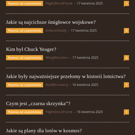
FlightDeckFrank
-
17 kwietnia 2025
Pytania od czytelników
1
Jakie są najcichsze śmigłowce wojskowe?
AvGeekDaily
-
17 kwietnia 2025
Pytania od czytelników
0
Kim był Chuck Yeager?
WingWatcher
-
17 kwietnia 2025
Pytania od czytelników
0
Jakie były najważniejsze przełomy w historii lotnictwa?
StallRecovery
-
16 kwietnia 2025
Pytania od czytelników
1
Czym jest „czarna skrzynka”?
FlightDeckFrank
-
16 kwietnia 2025
Pytania od czytelników
1
Jakie są plany dla lotów w kosmos?