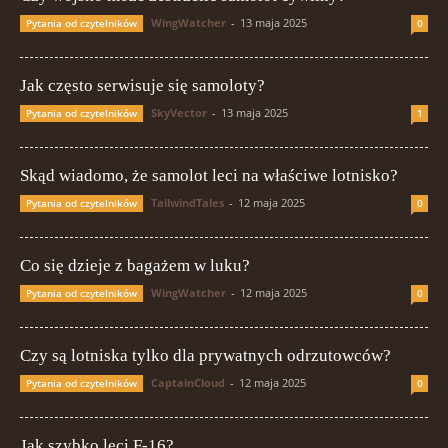
WingWatcher
-
13 maja 2025
Pytania od czytelników
0
Jak często serwisuje się samoloty?
SkyVector
-
13 maja 2025
Pytania od czytelników
1
Skąd wiadomo, że samolot leci na właściwe lotnisko?
TailwindTales
-
12 maja 2025
Pytania od czytelników
0
Co się dzieje z bagażem w luku?
WingWatcher
-
12 maja 2025
Pytania od czytelników
0
Czy są lotniska tylko dla prywatnych odrzutowców?
CaptainCloud
-
12 maja 2025
Pytania od czytelników
0
Jak szybko leci F-16?