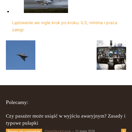
Lądowanie we mgle krok po kroku: ILS, minima i praca
załogi
Polecamy:
Czy pasażer może usiąść w wyjściu awaryjnym? Zasady i
typowe pułapki
FlightDeckFrank
-
11 maja 2026
Pytania od czytelników
0