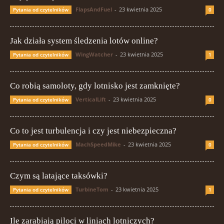
FlapsAndFuel
-
23 kwietnia 2025
Pytania od czytelników
0
Jak działa system śledzenia lotów online?
WingWatcher
-
23 kwietnia 2025
Pytania od czytelników
1
Co robią samoloty, gdy lotnisko jest zamknięte?
VerticalLift
-
23 kwietnia 2025
Pytania od czytelników
0
Co to jest turbulencja i czy jest niebezpieczna?
MachSpeedMike
-
23 kwietnia 2025
Pytania od czytelników
0
Czym są latające taksówki?
TurbineTom
-
23 kwietnia 2025
Pytania od czytelników
1
Ile zarabiają piloci w liniach lotniczych?