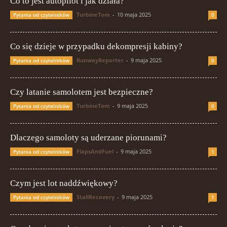
Co to jest autopilot i jak działa?
TurbineTom
-
10 maja 2025
Pytania od czytelników
0
Co się dzieje w przypadku dekompresji kabiny?
RunwayReporter
-
9 maja 2025
Pytania od czytelników
0
Czy latanie samolotem jest bezpieczne?
TurbineTom
-
9 maja 2025
Pytania od czytelników
0
Dlaczego samoloty są uderzane piorunami?
FlapsAndFuel
-
9 maja 2025
Pytania od czytelników
1
Czym jest lot naddźwiękowy?
StallRecovery
-
9 maja 2025
Pytania od czytelników
1