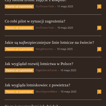
CtrlTowerTalk
-
11 maja 2025
Pytania od czytelników
1
Co robi pilot w sytuacji zagrożenia?
CtrlTowerTalk
-
10 maja 2025
Pytania od czytelników
0
Jakie są najbezpieczniejsze linie lotnicze na świecie?
WingWatcher
-
10 maja 2025
Pytania od czytelników
0
Jak wyglądał rozwój lotnictwa w Polsce?
FlightDeckFrank
-
10 maja 2025
Pytania od czytelników
1
Jak wygląda lotniskowiec z powietrza?
MachSpeedMike
-
10 maja 2025
Pytania od czytelników
1