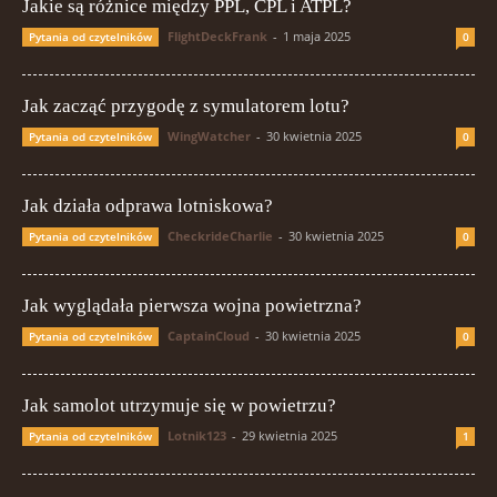
Jakie są różnice między PPL, CPL i ATPL?
FlightDeckFrank
-
1 maja 2025
Pytania od czytelników
0
Jak zacząć przygodę z symulatorem lotu?
WingWatcher
-
30 kwietnia 2025
Pytania od czytelników
0
Jak działa odprawa lotniskowa?
CheckrideCharlie
-
30 kwietnia 2025
Pytania od czytelników
0
Jak wyglądała pierwsza wojna powietrzna?
CaptainCloud
-
30 kwietnia 2025
Pytania od czytelników
0
Jak samolot utrzymuje się w powietrzu?
Lotnik123
-
29 kwietnia 2025
Pytania od czytelników
1