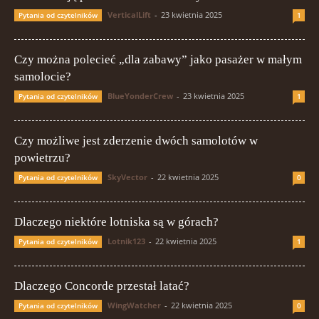
VerticalLift
-
23 kwietnia 2025
Pytania od czytelników
1
Czy można polecieć „dla zabawy” jako pasażer w małym
samolocie?
BlueYonderCrew
-
23 kwietnia 2025
Pytania od czytelników
1
Czy możliwe jest zderzenie dwóch samolotów w
powietrzu?
SkyVector
-
22 kwietnia 2025
Pytania od czytelników
0
Dlaczego niektóre lotniska są w górach?
Lotnik123
-
22 kwietnia 2025
Pytania od czytelników
1
Dlaczego Concorde przestał latać?
WingWatcher
-
22 kwietnia 2025
Pytania od czytelników
0