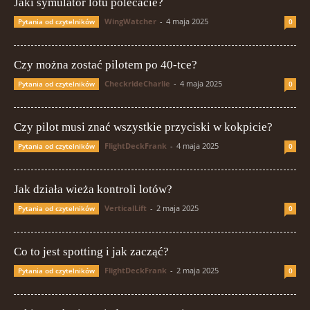
Jaki symulator lotu polecacie?
WingWatcher
-
4 maja 2025
Pytania od czytelników
0
Czy można zostać pilotem po 40-tce?
CheckrideCharlie
-
4 maja 2025
Pytania od czytelników
0
Czy pilot musi znać wszystkie przyciski w kokpicie?
FlightDeckFrank
-
4 maja 2025
Pytania od czytelników
0
Jak działa wieża kontroli lotów?
VerticalLift
-
2 maja 2025
Pytania od czytelników
0
Co to jest spotting i jak zacząć?
FlightDeckFrank
-
2 maja 2025
Pytania od czytelników
0