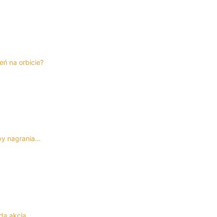
eń na orbicie?
by nagrania…
ąda akcja…