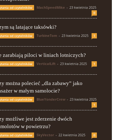
MachSpeedMike
-
23 kwietnia 2025
ytania od czytelników
0
zym są latające taksówki?
TurbineTom
-
23 kwietnia 2025
ytania od czytelników
1
e zarabiają piloci w liniach lotniczych?
VerticalLift
-
23 kwietnia 2025
ytania od czytelników
1
zy można polecieć „dla zabawy” jako
asażer w małym samolocie?
BlueYonderCrew
-
23 kwietnia 2025
ytania od czytelników
1
zy możliwe jest zderzenie dwóch
amolotów w powietrzu?
SkyVector
-
22 kwietnia 2025
ytania od czytelników
0