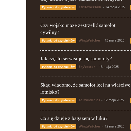
CtrlTowerTalk
-
14 maja 2025
Pytania od czytelników
Czy wojsko może zestrzelić samolot
cywilny?
WingWatcher
-
13 maja 2025
Pytania od czytelników
Jak często serwisuje się samoloty?
SkyVector
-
13 maja 2025
Pytania od czytelników
Skąd wiadomo, że samolot leci na właściwe
lotnisko?
TailwindTales
-
12 maja 2025
Pytania od czytelników
Co się dzieje z bagażem w luku?
WingWatcher
-
12 maja 2025
Pytania od czytelników