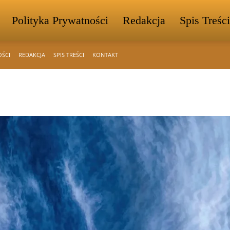
Polityka Prywatności
Redakcja
Spis Treści
OŚCI
REDAKCJA
SPIS TREŚCI
KONTAKT