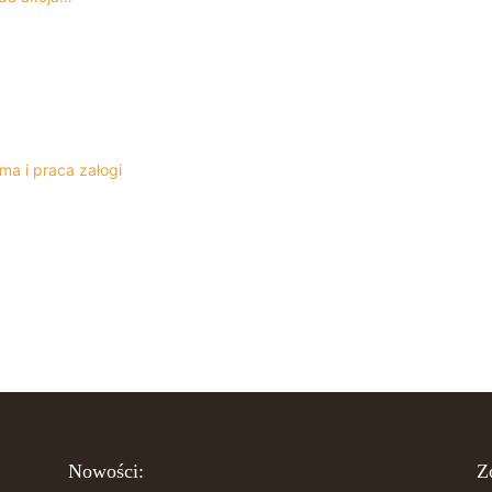
ma i praca załogi
Nowości:
Z