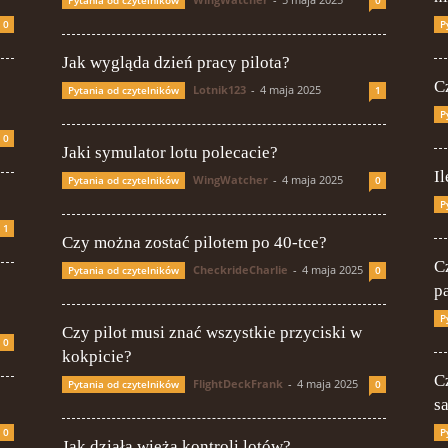
0
P
Jak wygląda dzień pracy pilota?
C
Lotnik123
-
4 maja 2025
Pytania od czytelników
1
P
0
Jaki symulator lotu polecacie?
Il
WingWatcher
-
4 maja 2025
Pytania od czytelników
0
P
1
Czy można zostać pilotem po 40-tce?
C
CheckrideCharlie
-
4 maja 2025
Pytania od czytelników
0
p
P
Czy pilot musi znać wszystkie przyciski w
0
kokpicie?
C
FlightDeckFrank
-
4 maja 2025
Pytania od czytelników
0
s
0
P
Jak działa wieża kontroli lotów?