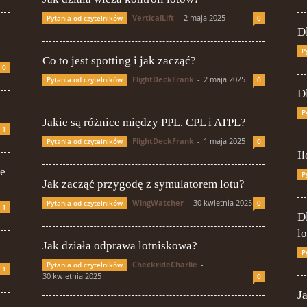
VerticalLift
-
2 maja 2025
Pytania od czytelników
0
D
P
Co to jest spotting i jak zacząć?
0
FlightDeckFrank
-
2 maja 2025
Pytania od czytelników
0
D
P
Jakie są różnice między PPL, CPL i ATPL?
1
FlightDeckFrank
-
1 maja 2025
Pytania od czytelników
0
I
ie
P
Jak zacząć przygodę z symulatorem lotu?
WingWatcher
-
30 kwietnia 2025
Pytania od czytelników
0
1
D
l
Jak działa odprawa lotniskowa?
P
CheckrideCharlie
-
Pytania od czytelników
1
30 kwietnia 2025
0
J