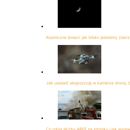
Kosmiczne śmieci: jak blisko jesteśmy zderz
Jak ustawić ekspozycję w kamerze drona, 
Co robią służby ARFF na lotnisku i jak wygl