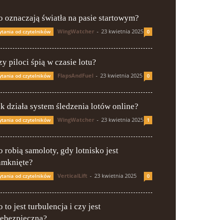
o oznaczają światła na pasie startowym?
WingWatcher
-
23 kwietnia 2025
ytania od czytelników
0
y piloci śpią w czasie lotu?
FlapsAndFuel
-
23 kwietnia 2025
ytania od czytelników
0
ak działa system śledzenia lotów online?
WingWatcher
-
23 kwietnia 2025
ytania od czytelników
1
o robią samoloty, gdy lotnisko jest
amknięte?
VerticalLift
-
23 kwietnia 2025
ytania od czytelników
0
 to jest turbulencja i czy jest
iebezpieczna?