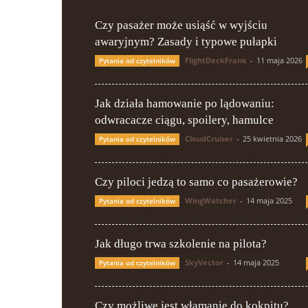
Czy pasażer może usiąść w wyjściu
awaryjnym? Zasady i typowe pułapki
FlightDeckFrank
-
11 maja 2026
Pytania od czytelników
Jak działa hamowanie po lądowaniu:
odwracacze ciągu, spoilery, hamulce
CloudCruiser
-
25 kwietnia 2026
Pytania od czytelników
Czy piloci jedzą to samo co pasażerowie?
WingWatcher
-
14 maja 2025
Pytania od czytelników
Jak długo trwa szkolenie na pilota?
SkyVector
-
14 maja 2025
Pytania od czytelników
Czy możliwe jest włamanie do kokpitu?