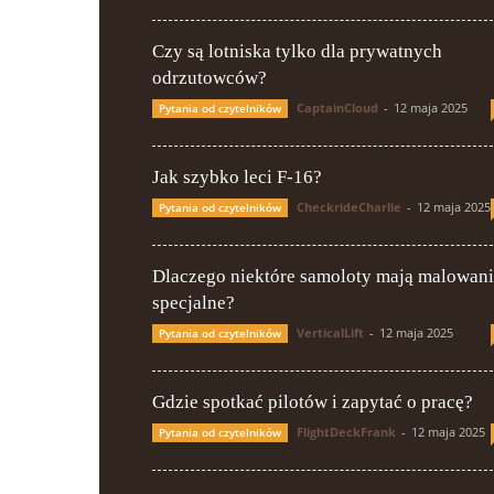
Czy są lotniska tylko dla prywatnych
odrzutowców?
CaptainCloud
-
12 maja 2025
Pytania od czytelników
Jak szybko leci F-16?
CheckrideCharlie
-
12 maja 2025
Pytania od czytelników
Dlaczego niektóre samoloty mają malowan
specjalne?
VerticalLift
-
12 maja 2025
Pytania od czytelników
Gdzie spotkać pilotów i zapytać o pracę?
FlightDeckFrank
-
12 maja 2025
Pytania od czytelników