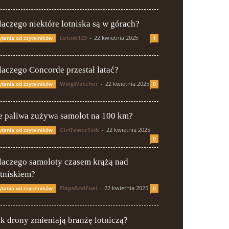
laczego niektóre lotniska są w górach?
Lotnik123
-
22 kwietnia 2025
ytania od czytelników
1
laczego Concorde przestał latać?
WingWatcher
-
22 kwietnia 2025
ytania od czytelników
0
le paliwa zużywa samolot na 100 km?
CtrlTowerTalk
-
22 kwietnia 2025
ytania od czytelników
0
laczego samoloty czasem krążą nad
otniskiem?
FlapsAndFuel
-
22 kwietnia 2025
ytania od czytelników
0
ak drony zmieniają branżę lotniczą?