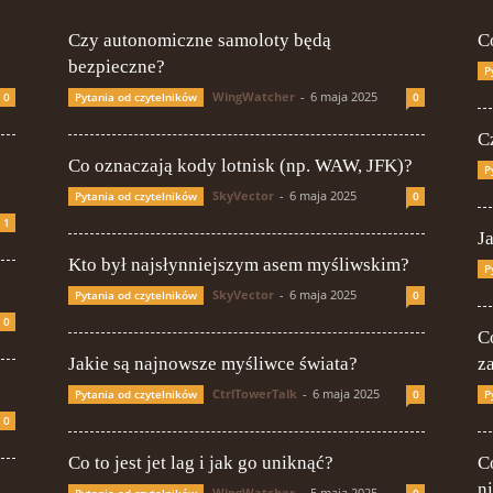
Czy autonomiczne samoloty będą
C
bezpieczne?
P
WingWatcher
-
6 maja 2025
0
Pytania od czytelników
0
Cz
Co oznaczają kody lotnisk (np. WAW, JFK)?
P
SkyVector
-
6 maja 2025
Pytania od czytelników
0
1
J
Kto był najsłynniejszym asem myśliwskim?
P
SkyVector
-
6 maja 2025
Pytania od czytelników
0
0
C
Jakie są najnowsze myśliwce świata?
z
CtrlTowerTalk
-
6 maja 2025
Pytania od czytelników
0
P
0
Co to jest jet lag i jak go uniknąć?
Co
n
WingWatcher
-
5 maja 2025
Pytania od czytelników
0