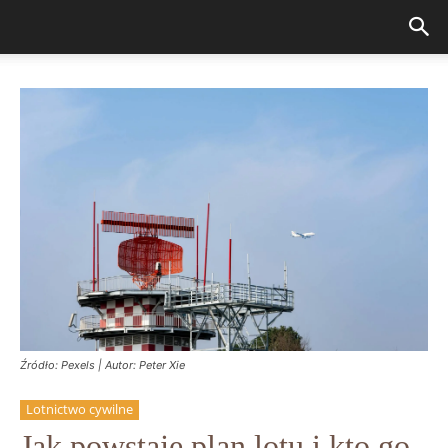
Źródło: Pexels | Autor: Peter Xie
Lotnictwo cywilne
Jak powstaje plan lotu i kto go