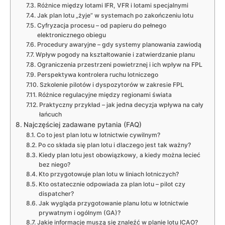
Różnice między lotami IFR, VFR i lotami specjalnymi
Jak plan lotu „żyje” w systemach po zakończeniu lotu
Cyfryzacja procesu – od papieru do pełnego
elektronicznego obiegu
Procedury awaryjne – gdy systemy planowania zawiodą
Wpływ pogody na kształtowanie i zatwierdzanie planu
Ograniczenia przestrzeni powietrznej i ich wpływ na FPL
Perspektywa kontrolera ruchu lotniczego
Szkolenie pilotów i dyspozytorów w zakresie FPL
Różnice regulacyjne między regionami świata
Praktyczny przykład – jak jedna decyzja wpływa na cały
łańcuch
Najczęściej zadawane pytania (FAQ)
Co to jest plan lotu w lotnictwie cywilnym?
Po co składa się plan lotu i dlaczego jest tak ważny?
Kiedy plan lotu jest obowiązkowy, a kiedy można lecieć
bez niego?
Kto przygotowuje plan lotu w liniach lotniczych?
Kto ostatecznie odpowiada za plan lotu – pilot czy
dispatcher?
Jak wygląda przygotowanie planu lotu w lotnictwie
prywatnym i ogólnym (GA)?
Jakie informacje muszą się znaleźć w planie lotu ICAO?