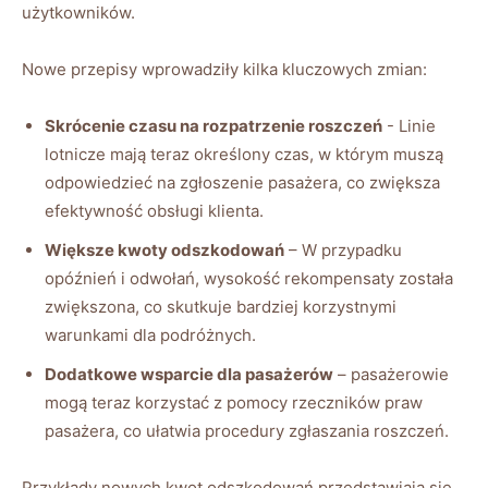
użytkowników.
Nowe​ przepisy wprowadziły kilka kluczowych‌ zmian:
Skrócenie czasu‍ na‍ rozpatrzenie ⁤roszczeń
‌- Linie
‌lotnicze mają teraz określony ⁢czas, w którym muszą
odpowiedzieć ⁢na ​zgłoszenie‍ pasażera, co zwiększa
efektywność obsługi klienta.
Większe kwoty odszkodowań
– W przypadku​
opóźnień i odwołań, wysokość rekompensaty została
zwiększona, co⁣ skutkuje‌ bardziej korzystnymi
warunkami⁢ dla podróżnych.
Dodatkowe wsparcie dla pasażerów
– pasażerowie
mogą teraz korzystać z ⁢pomocy rzeczników⁣ praw
pasażera, ⁢co ułatwia procedury zgłaszania roszczeń.
Przykłady nowych kwot odszkodowań przedstawiają się⁢