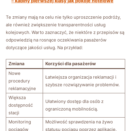
– kabiny pierwszej klasy jak pokoje hotelowe
Te zmiany mają‍ na celu nie tylko uproszczenie podróży,
ale również ​zwiększenie ‌transparentności​ usług
kolejowych. ⁤Warto zaznaczyć, że niektóre z przepisów‌ są
odpowiedzią na rosnące oczekiwania pasażerów
⁣dotyczące jakości usług. Na przykład:
Zmiana
Korzyści dla pasażerów
Nowe⁤
Łatwiejsza‍ organizacja reklamacji i​
procedury⁢
szybsze‌ rozwiązywanie‍ problemów.
reklamacyjne
Większa
Ułatwiony dostęp dla ‍osób ​z
dostępność
ograniczoną ‍mobilnością.
stacji
Monitoring
Możliwość‌ sprawdzenia‌ na⁣ żywo
‌pociągów
⁢statusu pociągu poprzez aplikacje.