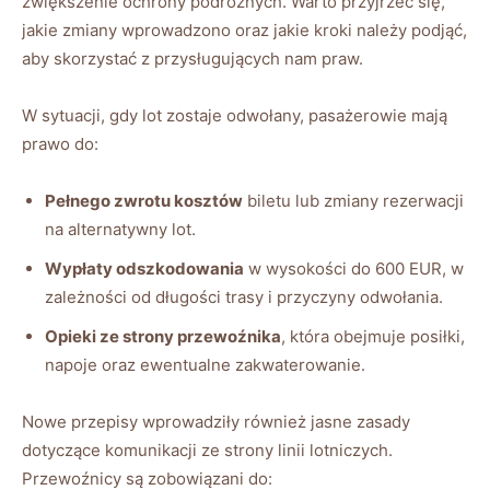
zwiększenie ochrony podróżnych.‍ Warto przyjrzeć się,
jakie zmiany‍ wprowadzono oraz jakie‌ kroki należy podjąć,
aby skorzystać z przysługujących nam praw.
W sytuacji, gdy lot zostaje⁣ odwołany, ⁢pasażerowie mają
prawo do:
Pełnego⁢ zwrotu kosztów
⁤biletu lub zmiany rezerwacji
na alternatywny lot.
Wypłaty⁣ odszkodowania
w ​wysokości⁢ do 600‌ EUR, ⁤w
zależności‌ od długości trasy i ⁤przyczyny odwołania.
Opieki ze strony przewoźnika
, która obejmuje posiłki,⁢
napoje oraz ewentualne zakwaterowanie.
Nowe przepisy wprowadziły ⁣również jasne‍ zasady
dotyczące komunikacji ze⁣ strony‍ linii lotniczych.
Przewoźnicy są⁤ zobowiązani do: