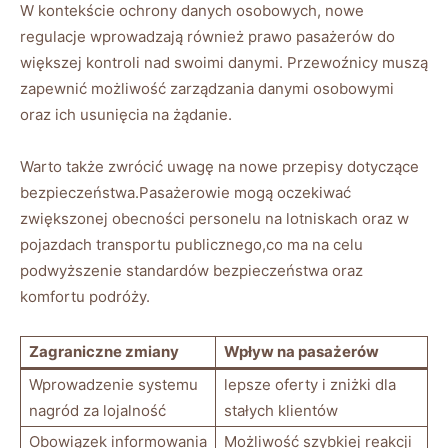
W kontekście ochrony ‌danych ⁤osobowych, nowe
regulacje wprowadzają⁤ również prawo pasażerów do
większej kontroli nad ​swoimi ‍danymi. Przewoźnicy muszą
zapewnić możliwość ⁣zarządzania‍ danymi osobowymi
oraz⁢ ich usunięcia na żądanie.
Warto⁢ także zwrócić uwagę⁤ na nowe⁤ przepisy dotyczące
bezpieczeństwa.Pasażerowie mogą oczekiwać
zwiększonej obecności personelu na⁢ lotniskach ​oraz w⁤
pojazdach ‍transportu publicznego,co ma na⁢ celu⁤
podwyższenie standardów bezpieczeństwa oraz​
komfortu podróży.
Zagraniczne zmiany
Wpływ na pasażerów
Wprowadzenie systemu​
lepsze oferty i ⁢zniżki dla
nagród za lojalność
stałych klientów
Obowiązek ⁤informowania
Możliwość szybkiej ‌reakcji