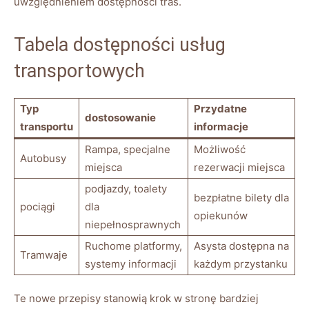
uwzględnieniem dostępności tras.
Tabela dostępności usług
transportowych
Typ
Przydatne
dostosowanie
transportu
informacje
Rampa, specjalne​
Możliwość ​
Autobusy
miejsca
rezerwacji miejsca
podjazdy,‍ toalety
bezpłatne bilety ⁤dla
pociągi
dla
opiekunów
niepełnosprawnych
Ruchome platformy,
Asysta ​dostępna na
Tramwaje
systemy informacji
każdym ‌przystanku
Te nowe przepisy stanowią⁤ krok ​w stronę ​bardziej