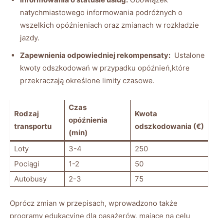
natychmiastowego informowania podróżnych o
⁤wszelkich ‍opóźnieniach oraz ‍zmianach w ⁤rozkładzie
jazdy.
Zapewnienia odpowiedniej rekompensaty:
‌ Ustalone
kwoty odszkodowań w przypadku opóźnień,które
‍przekraczają określone limity czasowe.
Czas⁤
Rodzaj
Kwota
opóźnienia
transportu
odszkodowania (€)
(min)
Loty
3-4
250
Pociągi
1-2
50
Autobusy
2-3
75
Oprócz zmian w przepisach, wprowadzono także
programy ​edukacyjne dla ⁣pasażerów,​ mające na celu