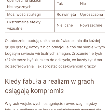
opartość na faktach
Tak
Nie
historycznych
Możliwość strategii
Rozwinięta
Uproszczona
Ekstremalne efekty
Nieliczne
Powszechne
wizualne
Ostatecznie, budują unikalne doświadczenia dla każdej
grupy graczy, każdy z nich odnajduje coś dla siebie w tym
bogatym świecie wirtualnych zmagań. Zrozumienie tych
różnic może być kluczem do odkrycia, co każdy tytuł ma
do zaoferowania i jak sprostać oczekiwaniom graczy.
Kiedy fabuła a realizm w grach
osiągają kompromis
W grach wojskowych, osiągnięcie równowagi między
fabułą a realizmem to jedno z największych wyzwań dla