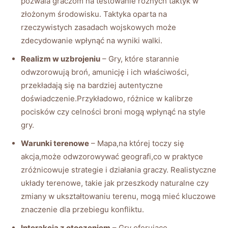
pozwala graczom na testowanie różnych taktyk w
złożonym środowisku. Taktyka oparta na
rzeczywistych zasadach wojskowych może
zdecydowanie wpłynąć na wyniki walki.
Realizm w uzbrojeniu
– Gry, które starannie
odwzorowują broń, amunicję i ich właściwości,
przekładają się na bardziej autentyczne
doświadczenie.Przykładowo, różnice w kalibrze
pocisków czy celności broni mogą wpłynąć na style
gry.
Warunki terenowe
– Mapa,na której toczy się
akcja,może odwzorowywać geografi,co w praktyce
zróżnicowuje strategie i działania graczy. Realistyczne
układy terenowe, takie jak przeszkody naturalne czy
zmiany w ukształtowaniu terenu, mogą mieć kluczowe
znaczenie dla przebiegu konfliktu.
Interakcja z otoczeniem
– Gry oferujące