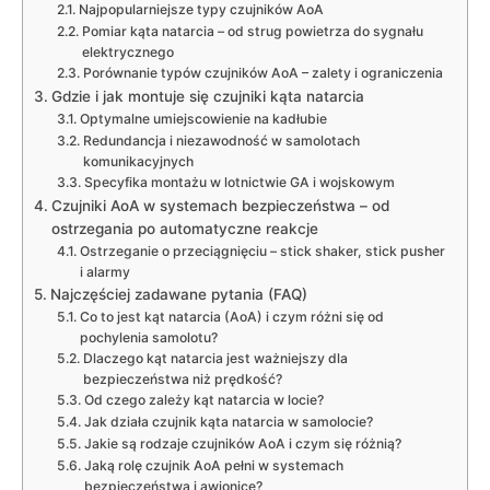
Najpopularniejsze typy czujników AoA
Pomiar kąta natarcia – od strug powietrza do sygnału
elektrycznego
Porównanie typów czujników AoA – zalety i ograniczenia
Gdzie i jak montuje się czujniki kąta natarcia
Optymalne umiejscowienie na kadłubie
Redundancja i niezawodność w samolotach
komunikacyjnych
Specyfika montażu w lotnictwie GA i wojskowym
Czujniki AoA w systemach bezpieczeństwa – od
ostrzegania po automatyczne reakcje
Ostrzeganie o przeciągnięciu – stick shaker, stick pusher
i alarmy
Najczęściej zadawane pytania (FAQ)
Co to jest kąt natarcia (AoA) i czym różni się od
pochylenia samolotu?
Dlaczego kąt natarcia jest ważniejszy dla
bezpieczeństwa niż prędkość?
Od czego zależy kąt natarcia w locie?
Jak działa czujnik kąta natarcia w samolocie?
Jakie są rodzaje czujników AoA i czym się różnią?
Jaką rolę czujnik AoA pełni w systemach
bezpieczeństwa i awionice?