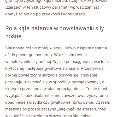
granicy krytycznego kąta natarcia. Czujnik AoA pozwala
„zajrzeć” w ten kluczowy parametr wprost, zamiast
domyślać się go po prędkości i konfiguracji.
Rola kąta natarcia w powstawaniu siły
nośnej
Siła nośna rośnie mniej więcej liniowo z kątem natarcia
aż do pewnego momentu. Wraz z nim rośnie
współczynnik siły nośnej
CL
, ale po osiągnięciu wartości
krytycznej następuje gwałtowna zmiana. Przepływ na
górnej powierzchni skrzydła odrywa się, ciśnienie
przestaje rozkładać się w sposób „uporządkowany”, a
skrzydło przechodzi w stan przeciągnięcia. To nie musi
wyglądać spektakularnie – nie zawsze towarzyszy temu
opadnięcie skrzydła czy gwałtowne nurkowanie. Czasem
maszyna po prostu zaczyna „mięknąć” na sterach, traci
wysokość, a reakcje na drążek robią się leniwe.