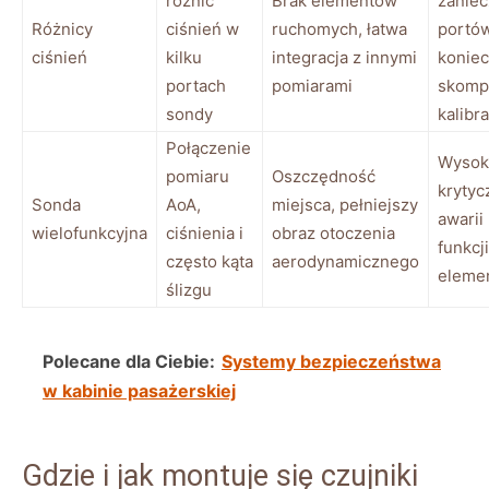
różnic
Brak elementów
zaniec
Różnicy
ciśnień w
ruchomych, łatwa
portów
ciśnień
kilku
integracja z innymi
konie
portach
pomiarami
skomp
sondy
kalibra
Połączenie
Wysoki
pomiaru
Oszczędność
krytyc
Sonda
AoA,
miejsca, pełniejszy
awarii
wielofunkcyjna
ciśnienia i
obraz otoczenia
funkcj
często kąta
aerodynamicznego
eleme
ślizgu
Polecane dla Ciebie:
Systemy bezpieczeństwa
w kabinie pasażerskiej
Gdzie i jak montuje się czujniki