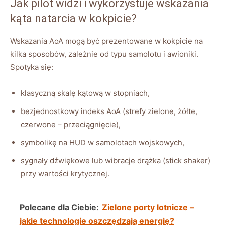
Jak pilot widzi i wykorzystuje wskazania
kąta natarcia w kokpicie?
Wskazania AoA mogą być prezentowane w kokpicie na
kilka sposobów, zależnie od typu samolotu i awioniki.
Spotyka się:
klasyczną skalę kątową w stopniach,
bezjednostkowy indeks AoA (strefy zielone, żółte,
czerwone – przeciągnięcie),
symbolikę na HUD w samolotach wojskowych,
sygnały dźwiękowe lub wibracje drążka (stick shaker)
przy wartości krytycznej.
Polecane dla Ciebie:
Zielone porty lotnicze –
jakie technologie oszczędzają energię?