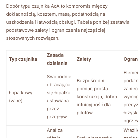
Dobór typu czujnika AoA to kompromis między
dokładnością, kosztem, masą, podatnością na
uszkodzenia i łatwością obsługi. Tabela poniżej zestawia
podstawowe zalety i ograniczenia najczęściej
stosowanych rozwiązań.
Zasada
Typ czujnika
Zalety
Ogran
działania
Eleme
Swobodnie
Bezpośredni
podatn
obracająca
pomiar, prosta
zaniec
Łopatkowy
się łopatka
konstrukcja, dobra
wyma
(vane)
ustawiana
intuicyjność dla
precy
przez
pilotów
łożysk
przepływ
ogrze
Analiza
Wrażli