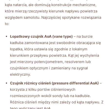
kąta natarcia, ale dominują konstrukcje mechaniczne,
które mierzą rzeczywisty kierunek napływu powietrza
względem samolotu. Najczęściej spotykane rozwiązania
to:
Łopatkowy czujnik AoA (vane type)
– na burcie
kadłuba zamontowana jest swobodnie obracająca się
łopatka, która ustawia się zgodnie z lokalnym
kierunkiem przepływu powietrza. Kąt jej wychylenia
jest mierzony potencjometrem, resolverem lub
czujnikiem optycznym i zamieniany na sygnał
elektryczny.
Czujnik różnicy ciśnień (pressure differential AoA)
–
korzysta z kilku portów ciśnieniowych
rozmieszczonych wokół sondy lub na kadłubie.
Różnica ciśnień między nimi zależy od kąta napływu. Z
tego wyliczany jest AoA.