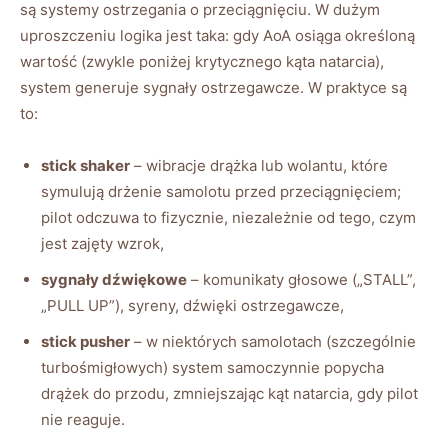
są systemy ostrzegania o przeciągnięciu. W dużym
uproszczeniu logika jest taka: gdy AoA osiąga określoną
wartość (zwykle poniżej krytycznego kąta natarcia),
system generuje sygnały ostrzegawcze. W praktyce są
to:
stick shaker
– wibracje drążka lub wolantu, które
symulują drżenie samolotu przed przeciągnięciem;
pilot odczuwa to fizycznie, niezależnie od tego, czym
jest zajęty wzrok,
sygnały dźwiękowe
– komunikaty głosowe („STALL”,
„PULL UP”), syreny, dźwięki ostrzegawcze,
stick pusher
– w niektórych samolotach (szczególnie
turbośmigłowych) system samoczynnie popycha
drążek do przodu, zmniejszając kąt natarcia, gdy pilot
nie reaguje.