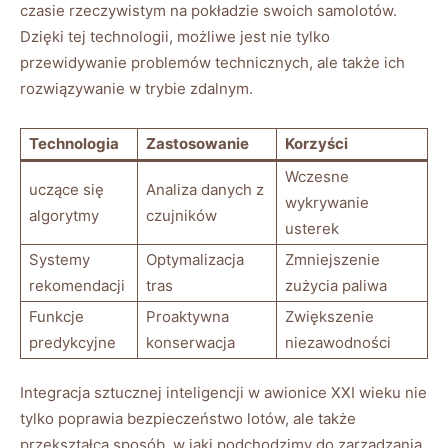
czasie ​rzeczywistym na pokładzie swoich samolotów.
Dzięki tej technologii, możliwe‍ jest nie tylko
przewidywanie problemów technicznych, ale także ich
rozwiązywanie w⁤ trybie zdalnym.
Technologia
Zastosowanie
Korzyści
Wczesne
uczące ⁢się​
Analiza danych z
wykrywanie
algorytmy
czujników
usterek
Systemy
Optymalizacja
Zmniejszenie
rekomendacji
tras
zużycia paliwa
Funkcje
Proaktywna
Zwiększenie
predykcyjne
konserwacja
niezawodności
Integracja sztucznej inteligencji w awionice XXI wieku nie
tylko poprawia bezpieczeństwo lotów, ale także
przekształca sposób, w ⁢jaki podchodzimy do zarządzania‌