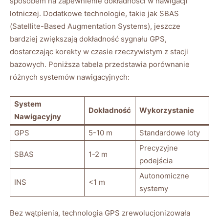
sposobem na zapewnienie ⁣dokładności ⁤w nawigacji
lotniczej. Dodatkowe technologie, takie jak SBAS
(Satellite-Based‍ Augmentation Systems), jeszcze
bardziej zwiększają dokładność sygnału ⁤GPS,
dostarczając korekty w czasie rzeczywistym z stacji⁢
bazowych. Poniższa⁤ tabela⁤ przedstawia porównanie
różnych systemów ​nawigacyjnych:
System
Dokładność
Wykorzystanie
Nawigacyjny
GPS
5-10 m
Standardowe loty
Precyzyjne
SBAS
1-2 m
podejścia
Autonomiczne
INS
<1 m
systemy
Bez wątpienia, technologia GPS zrewolucjonizowała