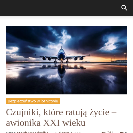
Bezpieczeństwo w lotnictwie
Czujniki, które ratują życie –
awionika XXI wieku
264
Przez
MachSpeedMike
-
25 sierpnia 2025
0