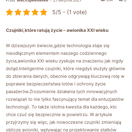
5/5 - (1 vote)
Czujniki,które ratują życie – awionika ⁢XXI​ wieku
W dzisiejszym świecie,gdzie technologia staje się
⁤nieodłącznym‌ elementem naszego codziennego ​
życia,awionika XXI ‍wieku zyskuje na znaczeniu jak⁣ nigdy
dotąd.Inteligentne czujniki,‍ które niegdyś służyły głównie
do zbierania danych, ‍obecnie odgrywają kluczową ⁤rolę w
poprawie bezpieczeństwa lotów i ochrony​ życie
pasażerów.Zrozumienie działania tych innowacyjnych
rozwiązań ‌to‌ nie‌ tylko fascynujący temat dla entuzjastów
technologii. To ⁤także istotna‍ kwestia dla każdego, kto
chce czuć się bezpiecznie w ⁣powietrzu. W artykule
przyjrzymy⁣ się więc, jak nowoczesne czujniki zmieniają
oblicze avioniki, wpływając na projektowanie statków