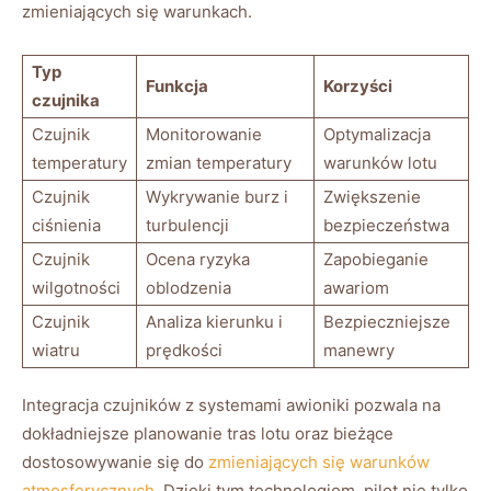
zmieniających się warunkach.
Typ
Funkcja
Korzyści
czujnika
Czujnik
Monitorowanie
Optymalizacja
⁢temperatury
zmian temperatury
warunków lotu
Czujnik
Wykrywanie ⁣burz i
Zwiększenie
ciśnienia
turbulencji
bezpieczeństwa
Czujnik
Ocena ryzyka
Zapobieganie‌
wilgotności
oblodzenia
awariom
Czujnik
Analiza kierunku i
Bezpieczniejsze⁣
wiatru
⁢prędkości
manewry
Integracja ⁢czujników z systemami awioniki⁣ pozwala na
dokładniejsze planowanie tras lotu oraz bieżące
dostosowywanie się do
zmieniających się warunków
atmosferycznych
. Dzięki tym technologiom, pilot nie tylko