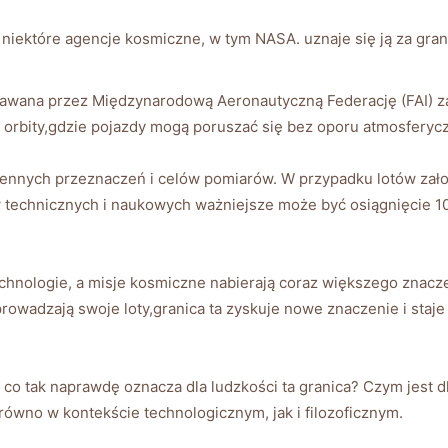
ez niektóre agencje kosmiczne, w tym NASA. uznaje się ją za gr
nawana przez Międzynarodową Aeronautyczną Federację (FAI) za 
orbity,gdzie pojazdy mogą poruszać się bez oporu atmosferyc
iennych przeznaczeń i celów pomiarów. W przypadku lotów zał
ów technicznych i naukowych ważniejsze może być osiągnięcie 
echnologie, a misje kosmiczne nabierają coraz większego znacze
prowadzają swoje loty,granica ta zyskuje nowe znaczenie i staje 
 co tak naprawdę oznacza dla ludzkości ta granica? Czym jest 
ówno w kontekście technologicznym, jak i filozoficznym.