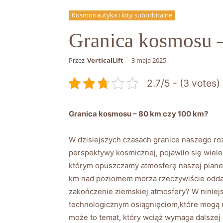
Kosmonautyka i loty suborbitalne
Granica kosmosu 
Przez
VerticalLift
-
3 maja 2025
2.7/5 - (3 votes)
Granica kosmosu – 80 km czy 100 km?
W dzisiejszych czasach granice naszego ro
perspektywy kosmicznej, pojawiło się wiel
którym opuszczamy atmosferę naszej planet
km nad poziomem morza rzeczywiście oddaj
zakończenie ziemskiej atmosfery? W ninie
technologicznym osiągnięciom,które mogą rz
może to temat, który wciąż wymaga dalszej 