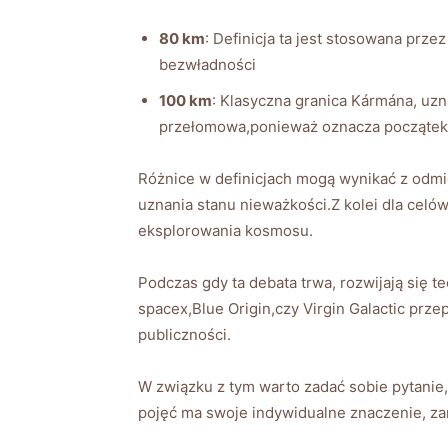
80 km
: Definicja ta jest stosowana prz
bezwładności
100 km
: Klasyczna granica Kármána, uz
przełomowa,ponieważ oznacza początek 
Różnice w definicjach mogą wynikać z odm
uznania stanu nieważkości.Z kolei dla cel
eksplorowania kosmosu.
Podczas gdy ta debata trwa, rozwijają się t
spacex,Blue Origin,czy Virgin Galactic prze
publiczności.
W związku z tym warto zadać sobie pytanie,
pojęć ma swoje indywidualne znaczenie, zar