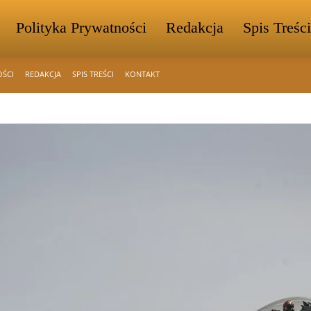
Polityka Prywatności
Redakcja
Spis Treści
OŚCI
REDAKCJA
SPIS TREŚCI
KONTAKT