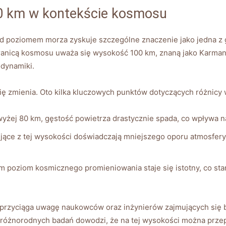
0 km w kontekście kosmosu
poziomem morza zyskuje szczególne znaczenie jako jedna z gr
granicą kosmosu uważa się wysokość 100 km, znaną jako Karman 
odynamiki.
się zmienia. Oto kilka kluczowych punktów dotyczących różnicy
żej 80 km, gęstość powietrza drastycznie spada, co wpływa n
ujące z tej wysokości doświadczają mniejszego oporu atmosfery
 poziom kosmicznego promieniowania staje się istotny, co sta
przyciąga uwagę naukowców oraz inżynierów zajmujących się 
 różnorodnych badań dowodzi, że na tej wysokości można prze