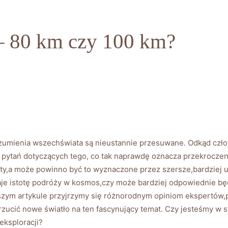
– 80 km czy 100 km?
zumienia wszechświata są nieustannie przesuwane. Odkąd człow
e pytań dotyczących tego, co tak naprawdę oznacza przekrocze
y,a może powinno być to wyznaczone przez szersze,bardziej uni
e istotę podróży w kosmos,czy może bardziej odpowiednie będ
jszym artykule przyjrzymy się różnorodnym opiniom ekspertó
ucić nowe światło na ten fascynujący temat. Czy jesteśmy w st
eksploracji?