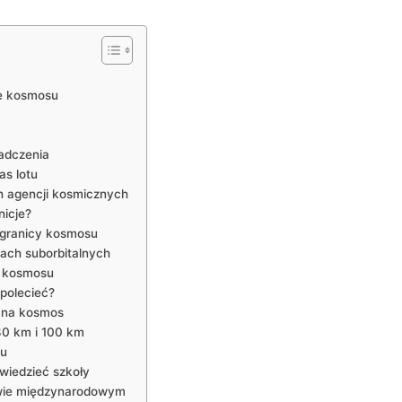
e kosmosu
adczenia
as lotu
 agencji kosmicznych
nicje?
 granicy kosmosu
ach suborbitalnych
y kosmosu
polecieć?
w na kosmos
80 km i 100 km
su
wiedzieć szkoły
wie międzynarodowym