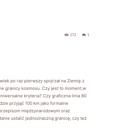
272
1
iek po raz pierwszy spojrzał na Ziemię z
nie granicy kosmosu. Czy jest to moment,w
wersalne kryteria? Czy graficzna linia 80
zie przyjąć 100 km jako formalne
w,przepisom międzynarodowym oraz
anie ustalić jednoznaczną granicę, czy też