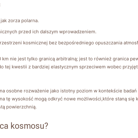
:
jak zorza polarna.
micznych przed ich dalszym wprowadzeniem.
przestrzeni kosmicznej bez bezpośredniego opuszczania atmosf
km nie jest tylko granicą arbitralną; jest to również granica p
do tej kwestii z bardziej elastycznym sprzeciwem wobec przyję
a osobne rozważenie jako istotny poziom w kontekście badań 
na tę wysokość mogą odkryć nowe możliwości,które staną się
istą powierzchnią.
ica kosmosu?