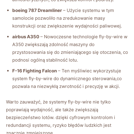
boeing 787 Dreamliner
– Użycie systemu​ w tym
samolocie pozwoliło na zredukowanie ​masy‍
konstrukcji oraz zwiększenie wydajności paliwowej.
airbus A350
– Nowoczesne technologie ⁢fly-by-wire w
A350 zwiększają zdolność maszyny do
przystosowania się do zmieniającego ⁣się otoczenia, co
podnosi ogólną ​stabilność lotu.
F-16 Fighting Falcon
– Ten ⁢myśliwiec wykorzystuje‌
system fly-by-wire do dynamicznego⁤ sterowania,co
pozwala na niezwykłą zwrotność i ‍precyzję w akcji.
Warto zauważyć, że systemy⁤ fly-by-wire‍ nie‌ tylko
poprawiają ‌wydajność, ale ​także zwiększają
bezpieczeństwo lotów. ⁤dzięki cyfrowym ‍kontrolom i
redundancji systemu, ⁤ryzyko błędów ludzkich jest
znacznie zmniejszone.