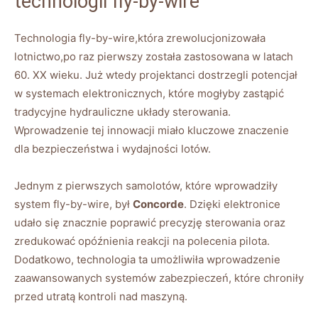
technologii fly-by-wire
Technologia fly-by-wire,która zrewolucjonizowała
lotnictwo,po raz pierwszy została ⁤zastosowana w latach
60. XX wieku. Już ⁢wtedy projektanci dostrzegli​ potencjał
w systemach elektronicznych, ‍które mogłyby zastąpić​
tradycyjne hydrauliczne układy sterowania. ​
Wprowadzenie tej ​innowacji miało kluczowe znaczenie​
dla bezpieczeństwa​ i wydajności⁢ lotów.
Jednym‍ z pierwszych samolotów, które⁣ wprowadziły
system fly-by-wire, był
Concorde
. Dzięki elektronice
udało się znacznie ‌poprawić precyzję⁢ sterowania oraz
zredukować​ opóźnienia ‌reakcji na polecenia pilota.
Dodatkowo, technologia ta⁣ umożliwiła ⁢wprowadzenie​
zaawansowanych systemów zabezpieczeń, ⁢które ‍chroniły
przed utratą kontroli nad ‌maszyną.