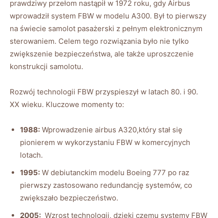
prawdziwy przełom ‌nastąpił w 1972 roku, gdy Airbus
wprowadził ‌system FBW w modelu ⁢A300. Był‌ to pierwszy
na świecie ⁣samolot pasażerski z pełnym‌ elektronicznym
sterowaniem. Celem tego rozwiązania było ⁢nie tylko
zwiększenie‌ bezpieczeństwa, ale także uproszczenie
⁤konstrukcji samolotu.
Rozwój technologii FBW przyspieszył w latach 80. i 90.
XX‌ wieku. Kluczowe momenty to:
1988:
Wprowadzenie airbus A320,który stał się
pionierem w wykorzystaniu FBW ‍w komercyjnych
lotach.
1995:
W ‍debiutanckim modelu Boeing 777 ​po raz
pierwszy zastosowano redundancję systemów, co‌
zwiększało bezpieczeństwo.
2005:
⁢ Wzrost technologii, dzięki ‍czemu ⁣systemy FBW