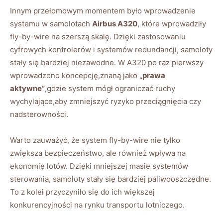
Innym przełomowym momentem było wprowadzenie
systemu‍ w samolotach
Airbus A320
, które wprowadziły
fly-by-wire na szerszą ⁢skalę. Dzięki zastosowaniu
cyfrowych kontrolerów i systemów redundancji, samoloty
stały się bardziej niezawodne. W A320 po raz pierwszy
wprowadzono ⁣koncepcję,znaną jako
„prawa
aktywne”
,gdzie system mógł⁢ ograniczać ⁣ruchy
wychylające,aby zmniejszyć ryzyko przeciągnięcia czy
nadsterowności.
Warto zauważyć, że‍ system fly-by-wire⁤ nie tylko
zwiększa bezpieczeństwo, ale‍ również wpływa‍ na
ekonomię ⁤lotów. Dzięki mniejszej masie systemów
sterowania, samoloty stały​ się bardziej ‍paliwooszczędne.
To z kolei przyczyniło się do‌ ich większej
konkurencyjności na rynku transportu lotniczego.