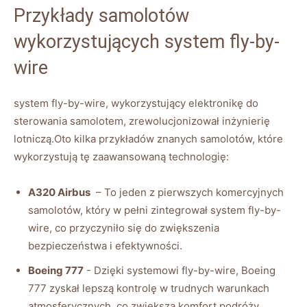
Przykłady samolotów
wykorzystujących system fly-by-
wire
system fly-by-wire,⁤ wykorzystujący elektronikę do
sterowania samolotem,‍ zrewolucjonizował inżynierię
lotniczą.Oto kilka przykładów znanych samolotów, które
wykorzystują⁣ tę zaawansowaną technologię:
A320 Airbus
⁢ – To jeden z pierwszych komercyjnych
⁤samolotów, który w pełni zintegrował system fly-by-
wire, ‌co przyczyniło ⁤się do zwiększenia
bezpieczeństwa i efektywności.
Boeing 777
-​ Dzięki systemowi fly-by-wire, Boeing
777 zyskał lepszą ⁢kontrolę w trudnych warunkach
atmosferycznych,⁤ co zwiększa komfort podróży.