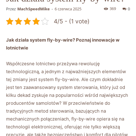
369
Przez
MachSpeedMike
-
6 czerwca 2025
0
4/5 - (1 vote)
Jak działa system fly-by-wire? Poznaj innowacje⁢ w
⁢lotnictwie
Współczesne lotnictwo przeżywa rewolucję
technologiczną, a jednym z najważniejszych elementów
tej zmiany jest system fly-by-wire. Ale czym dokładnie
jest ten‍ zaawansowany system sterowania, który już‍ od
‍kilku dekad zyskuje na popularności wśród największych
producentów samolotów? W przeciwieństwie do
tradycyjnych​ metod sterowania, bazujących na
mechanicznych‍ połączeniach, fly-by-wire opiera ⁤się na
technologii elektronicznej, oferując nie tylko większą
precyzję, ale‌ także bezpieczeństwo i komfort dla pilotów ​