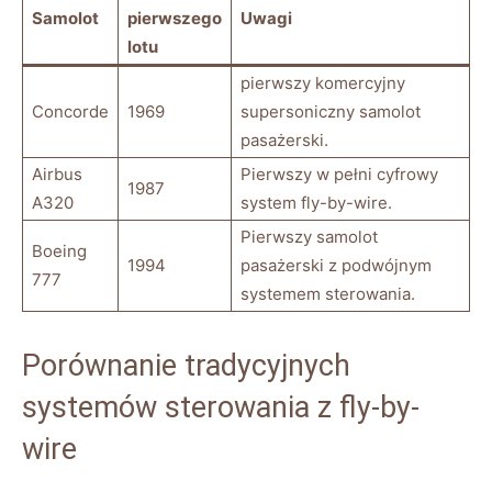
Samolot
pierwszego
Uwagi
lotu
pierwszy‍ komercyjny
Concorde
1969
supersoniczny samolot
pasażerski.
Airbus
Pierwszy w pełni cyfrowy
1987
A320
system fly-by-wire.
Pierwszy‍ samolot
Boeing
1994
pasażerski z podwójnym
777
systemem sterowania.
Porównanie tradycyjnych ​
systemów sterowania z fly-by-
wire