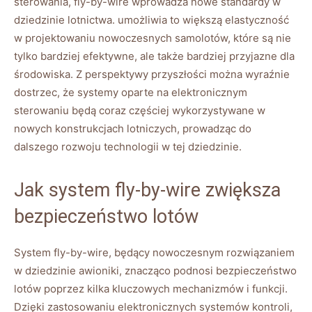
sterowania, fly-by-wire wprowadza nowe ‌standardy⁢ w
dziedzinie‍ lotnictwa. umożliwia to większą ​elastyczność
w projektowaniu ‌nowoczesnych‌ samolotów,⁤ które‌ są nie
⁢tylko bardziej efektywne, ale także bardziej przyjazne ‌dla
środowiska. Z perspektywy przyszłości można wyraźnie
dostrzec, ​że systemy oparte na elektronicznym⁢
sterowaniu będą coraz częściej wykorzystywane ‍w
nowych konstrukcjach lotniczych, prowadząc do
dalszego rozwoju technologii ⁢w tej dziedzinie.
Jak⁤ system ⁣fly-by-wire zwiększa
bezpieczeństwo lotów
System fly-by-wire, ‍będący nowoczesnym rozwiązaniem
w dziedzinie awioniki, znacząco podnosi ‌bezpieczeństwo
‍lotów poprzez kilka kluczowych mechanizmów i funkcji.
Dzięki⁣ zastosowaniu elektronicznych systemów kontroli,