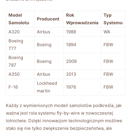
Model
Rok
Typ⁢
Producent
Samolotu
Wprowadzenia
Systemu
A320
Airbus
1988
WA
Boeing
Boeing
1994
FBW
777
Boeing
Boeing
2009
FBW
787
A350
Airbus
2013
FBW
Lockheed
F-16
1976
FBW
martin
Każdy z wymienionych ⁤modeli samolotów podkreśla, ⁣jak
ważna jest rola‍ systemu fly-by-wire w nowoczesnej
lotnictwie. Dzięki innowacjom technologicznym⁣ możliwe ​
stało się ⁣nie tylko zwiększenie bezpieczeństwa, ale