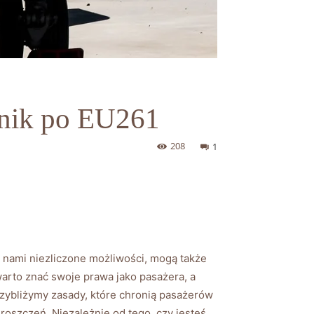
dnik po EU261
208
1
 nami niezliczone możliwości, mogą także
arto znać swoje prawa jako pasażera, a
zybliżymy zasady, które chronią pasażerów
roszczeń. Niezależnie od tego, czy jesteś