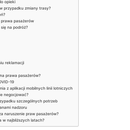
o opieki
w przypadku zmiany trasy?
eń?
o prawa pasażerów
 się na podróż?
iu reklamacji
 na prawa pasażerów?
OVID-19
 z aplikacji mobilnych linii lotniczych
nie negocjować?
rzypadku szczególnych potrzeb
ganami nadzoru
h za naruszenie praw pasażerów?
 w najbliższych latach?