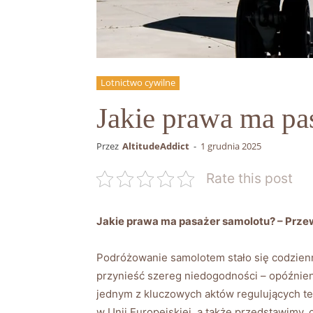
Lotnictwo cywilne
Jakie prawa ma p
Przez
AltitudeAddict
-
1 grudnia 2025
Rate this post
Jakie prawa ma pasażer samolotu? – Prze
Podróżowanie samolotem stało się codzienn
przynieść szereg niedogodności – opóźnien
jednym z kluczowych aktów regulujących te
w Unii Europejskiej, a także przedstawimy,