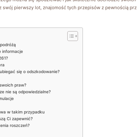
 swój pierwszy lot, znajomość tych przepisów z pewnością przy
 podróżą
 informacje
261?
era
ubiegać się o odszkodowanie?
 swoich praw?
cze nie są odpowiedzialne?
nulacje
awa w takim przypadku
szą Ci zapewnić?
enia roszczeń?