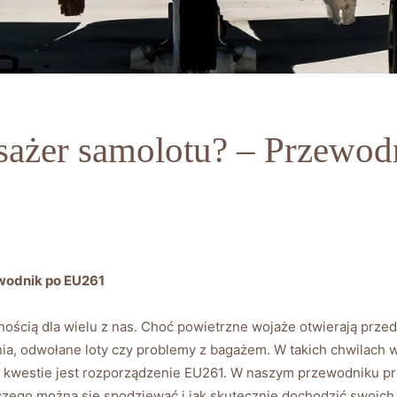
asażer samolotu? – Przewo
wodnik po EU261
ością dla wielu z nas. Choć powietrzne wojaże otwierają przed
ia, odwołane loty czy problemy z bagażem. W takich chwilach w
 kwestie jest rozporządzenie EU261. W naszym przewodniku pr
 czego można się spodziewać i jak skutecznie dochodzić swoich 