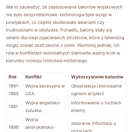
Warto zauważyć, że zastosowanie balonów wojskowych
nie było bezproblemowe. technologia była wciąż w
powijakach, co często skutkowało awariami czy
trudnościami w obsłudze. Ponadto, balony stały się
celami dla nieprzyjacielskich strzelców, które z łatwością
mogły zostać zestrzelone z ziemi. Niemniej jednak, ich
rola w konfliktach kolonialnych stanowiła ważny krok w
kierunku rozwoju lotnictwa militarnego.
Rok
Konflikt
Wykorzystanie balonów
1861-
Wojna secesyjna w
Obserwacja i kierowanie
1865
USA
ogniem artylerii
Wojna angielsko-
Informowanie o ruchach
1881
zuluska
enemy
Wojna
zbieranie informacji o
1898
amerykańsko-
pozycjach