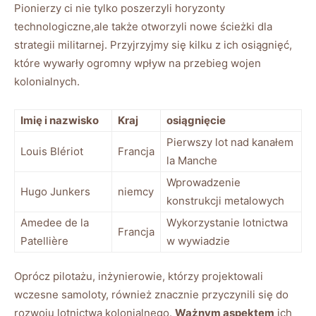
Pionierzy ci nie tylko poszerzyli horyzonty
technologiczne,ale także otworzyli nowe ścieżki dla
strategii militarnej. Przyjrzyjmy się kilku z ich osiągnięć,
które wywarły ogromny wpływ na przebieg wojen
kolonialnych.
Imię i nazwisko
Kraj
osiągnięcie
Pierwszy lot nad kanałem
Louis Blériot
Francja
la Manche
Wprowadzenie
Hugo Junkers
niemcy
konstrukcji metalowych
Amedee de la
Wykorzystanie lotnictwa
Francja
Patellière
w wywiadzie
Oprócz pilotażu, inżynierowie, którzy projektowali
wczesne samoloty, również znacznie przyczynili się do
rozwoju lotnictwa kolonialnego.
Ważnym aspektem
ich