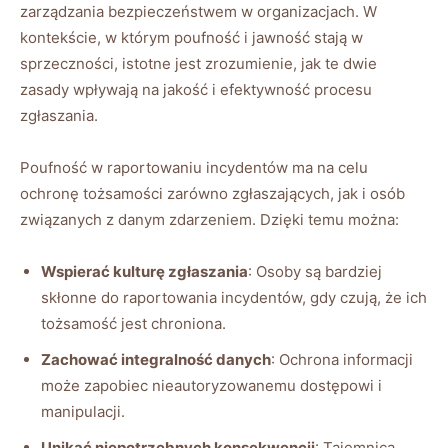
zarządzania⁣ bezpieczeństwem w organizacjach. ⁢W
kontekście, w ⁤którym poufność i jawność ​stają w ​
sprzeczności, istotne ⁢jest zrozumienie, jak te dwie
zasady⁣ wpływają na jakość i efektywność procesu
zgłaszania.
Poufność w raportowaniu ‍incydentów ‍ma ‍na⁤ celu
ochronę tożsamości⁣ zarówno zgłaszających,⁣ jak i‌ osób
związanych z danym zdarzeniem. ⁣Dzięki temu można:
Wspierać⁢ kulturę zgłaszania
: ⁤Osoby są bardziej
⁤skłonne‍ do‍ raportowania‌ incydentów, gdy czują, że​ ich
tożsamość jest chroniona.
Zachować integralność​ danych
: Ochrona informacji
może zapobiec nieautoryzowanemu dostępowi ⁣i
manipulacji.
Unikać niepotrzebnych konsekwencji
: Tajemnica