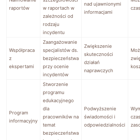
nad​ ujawnionymi
raportów
w raportach w‍
cza
informacjami
zależności od
rodzaju
incydentu
Zaangażowanie
Zwiększenie
Współpraca
specjalistów ​ds.‌
Moż
skuteczności
z
bezpieczeństwa
zwi
działań
ekspertami
przy ocenie
⁤kos
⁤naprawczych
incydentów
Stworzenie
programu
⁢edukacyjnego
dla
Podwyższenie
Wym
Program
pracowników na
świadomości ⁢i
czasu
informacyjny
temat‌
odpowiedzialności
zas
bezpieczeństwa