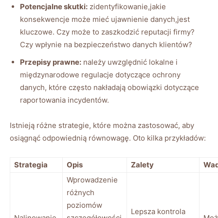
Potencjalne skutki:
zidentyfikowanie,jakie
konsekwencje może mieć ujawnienie⁤ danych,jest
kluczowe. Czy‍ może to zaszkodzić reputacji firmy?
Czy wpłynie na‍ bezpieczeństwo danych klientów?
Przepisy⁤ prawne:
należy uwzględnić lokalne i​
międzynarodowe ⁢regulacje dotyczące ochrony
danych, które często nakładają‌ obowiązki dotyczące
raportowania incydentów.
Istnieją różne strategie, ‌które można ⁤zastosować,‌ aby
osiągnąć ​odpowiednią równowagę. Oto kilka przykładów:
Strategia
Opis
Zalety
Wa
Wprowadzenie
różnych
poziomów
Lepsza kontrola
Nalinowanie
szczegółowości
Moż