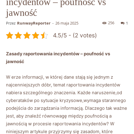
incydentów – poufność vs
jawność
256
Przez
RunwayReporter
-
26 maja 2025
1
4.5/5 - (2 votes)
Zasady⁤ raportowania incydentów ​– poufność vs
jawność
W erze informacji, w której dane stają ⁣się jednym z⁢
najcenniejszych dóbr, temat raportowania ‌incydentów
nabiera szczególnego znaczenia. Każde naruszenie,od
cyberataków po sytuacje kryzysowe,wymaga starannego
podejścia do zarządzania informacją. Dlaczego⁢ tak ważne
jest, aby znaleźć równowagę między poufnością​ a
jawnością w⁢ procesie raportowania incydentów? W
‍niniejszym artykule przyjrzymy się⁢ zasadom, które‍