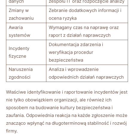
danych
zespołu⁣ IT oraz rozpoczęcie analizy
Zmiany ⁤w
Zebranie dodatkowych informacji ⁤i
zachowaniu
ocena ryzyka
Awaria
Wymagany czas na ⁢naprawę ‌oraz⁢
systemów
raport z działań naprawczych
Dokumentacja zdarzenia i
Incydenty
weryfikacja procedur
fizyczne
bezpieczeństwa
Naruszenia
Analiza i wprowadzenie
zgodności
odpowiednich działań naprawczych
Właściwe identyfikowanie i raportowanie incydentów jest‌
nie tylko obowiązkiem ⁤organizacji, ale ⁢również ich
sposobem na budowanie kultury bezpieczeństwa i⁢
zaufania. Odpowiednia reakcja⁢ na ‌każde zgłoszenie⁤ może
znacząco ⁢wpłynąć na długoterminową stabilność i rozwój
firmy.