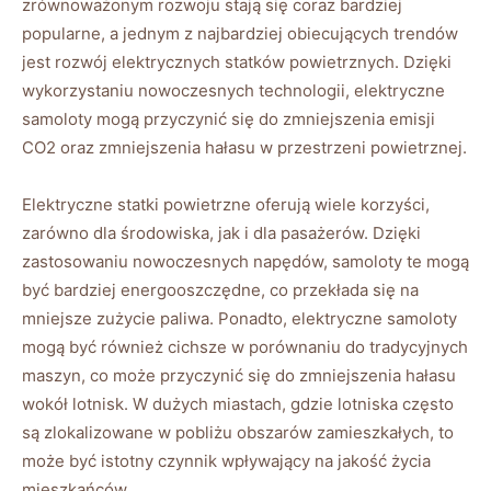
⁤zrównoważonym rozwoju ‌stają się coraz bardziej ​
popularne, ‍a ​jednym‌ z‍ najbardziej obiecujących⁣ trendów
⁣jest rozwój elektrycznych statków powietrznych.⁣ Dzięki⁣
wykorzystaniu nowoczesnych⁣ technologii, elektryczne
samoloty⁢ mogą przyczynić⁢ się do‍ zmniejszenia emisji
CO2 oraz zmniejszenia hałasu w przestrzeni​ powietrznej.
Elektryczne statki powietrzne oferują wiele korzyści,
zarówno⁢ dla środowiska, jak i dla⁤ pasażerów. Dzięki
zastosowaniu‍ nowoczesnych napędów, samoloty te‍ mogą
być bardziej energooszczędne, co ⁤przekłada się na
‍mniejsze zużycie paliwa. Ponadto, elektryczne samoloty
mogą ​być również ‌cichsze⁤ w porównaniu do tradycyjnych⁤
maszyn,⁣ co może przyczynić się ​do zmniejszenia hałasu​
wokół lotnisk. W dużych miastach, gdzie lotniska często
są‌ zlokalizowane ⁤w pobliżu obszarów zamieszkałych, to
może być istotny ​czynnik wpływający na jakość życia
mieszkańców.