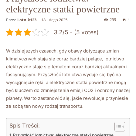
elektryczne statki powietrzne
253
Przez
Lotnik123
-
18 lutego 2025
1
3.2/5 - (5 votes)
W dzisiejszych czasach, gdy obawy dotyczące zmian​
klimatycznych stają się coraz⁢ bardziej palące, lotnictwo
elektryczne‌ staje⁣ się​ tematem⁢ coraz ⁢bardziej aktualnym i
fascynującym. Przyszłość lotnictwa‍ wydaje się być na⁣
wyciągnięcie ​ręki, a elektryczne ⁢statki ‍powietrzne mogą
być kluczem do‌ zmniejszenia emisji CO2 i ochrony naszej
planety. Warto‍ zastanowić⁤ się, jakie rewolucje przyniesie
⁢ze sobą ten nowy rodzaj ‌transportu.
Spis Treści:
Przyszłość lotnictwa: elektryczne statki powietrzne