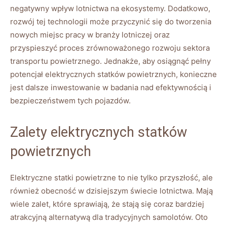
negatywny ‍wpływ lotnictwa na ekosystemy. Dodatkowo,⁢
rozwój tej technologii​ może ​przyczynić się do tworzenia
nowych miejsc pracy w branży‌ lotniczej oraz
przyspieszyć proces zrównoważonego rozwoju⁤ sektora
transportu powietrznego. Jednakże,⁣ aby ⁢osiągnąć⁤ pełny⁣
potencjał elektrycznych⁢ statków⁤ powietrznych, ​konieczne
jest dalsze inwestowanie w ⁣badania⁣ nad efektywnością​ i
bezpieczeństwem tych pojazdów.
Zalety elektrycznych⁣ statków
‌powietrznych
Elektryczne statki powietrzne ⁣to nie tylko⁢ przyszłość, ‍ale⁢
również ⁣obecność w dzisiejszym świecie lotnictwa. Mają
‌wiele zalet, które⁢ sprawiają, że stają⁤ się coraz bardziej
atrakcyjną alternatywą dla​ tradycyjnych samolotów.⁤ Oto